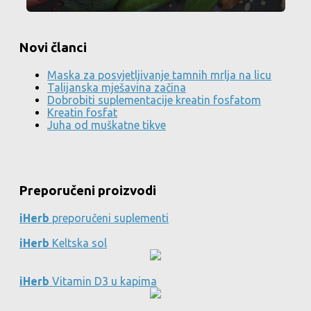
Novi članci
Maska za posvjetljivanje tamnih mrlja na licu
Talijanska mješavina začina
Dobrobiti suplementacije kreatin fosfatom
Kreatin fosfat
Juha od muškatne tikve
Preporučeni proizvodi
iHerb
preporučeni suplementi
iHerb
Keltska sol
iHerb
Vitamin D3 u kapima