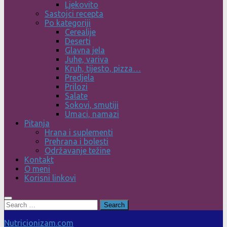
Ljekovito
Sastojci recepta
Po kategoriji
Cerealije
Deserti
Glavna jela
Juhe, variva
Kruh, tijesto, pizza…
Predjela
Prilozi
Salate
Sokovi, smutiji
Umaci, namazi
Pitanja
Hrana i suplementi
Prehrana i bolesti
Održavanje težine
Kontakt
O meni
Korisni linkovi
Search
for:
Nutricionizam.com