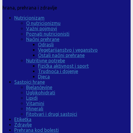
hrana, prehrana i zdravlje
Nutricionizam
O nutricionizmu
Važni pojmovi
Poznati nutricionisti
Načini prehrane
Odrasli
Vegetarijanstvo i veganstvo
Ostali načini prehrane
Nutritivne potrebe
Fizička aktivnost i sport
Trudnoća i dojenje
Djeca
Sastojci hrane
Bjelančevine
Ugljikohidrati
Lipidi
Vitamini
Minerali
Fitotvari i drugi sastojci
Etiketka
Zdravlje
Prehrana kod bolesti