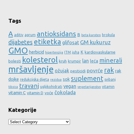
Tags
A
antioksidans
B
aditiv
agrum
brokula
beta-karoten
etiketka
dijabetes
GM kukuruz
glifosat
GMO
herbicid
K
kardiovaskularne
ITM
juha
hipertenzija
kolesterol
minerali
lan
leća
bolesti
kruh
krumpir
mršavljenje
rak
povrće
ožujak
rak
pesticidi
suplement
dojke
sok
redukcijska dijeta
svibanj
rezidua
travanj
vegan
ugljikohidrati
vitamin
tikvica
vegetarijanstvo
čokolada
vitamin C
vitamin D
voće
Kategorije
Kategorije