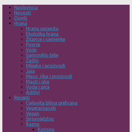
Skip
Naslovnica
to
Novosti
content
Osvrti
Hrana
Hrana općenito
Ekološka hrana
Žitarice i sjemenke
Povrće
Voće
Samoniklo bilje
Začini
Mlijeko i proizvodi
Jaja
Meso, riba i proizvodi
Masti i ulja
Voda i pića
Aditivi
Recepti
Cjelovita biljna prehrana
Vegetarijanski
Vegan
Sirovojelstvo
Razno
Korisno