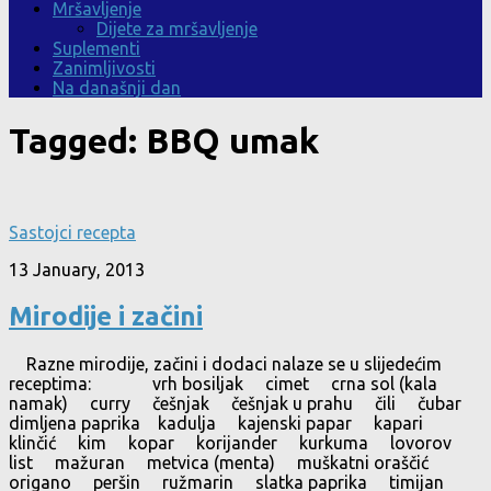
Mršavljenje
Dijete za mršavljenje
Suplementi
Zanimljivosti
Na današnji dan
Tagged:
BBQ umak
Sastojci recepta
13 January, 2013
Mirodije i začini
Razne mirodije, začini i dodaci nalaze se u slijedećim
receptima: vrh bosiljak cimet crna sol (kala
namak) curry češnjak češnjak u prahu čili čubar
dimljena paprika kadulja kajenski papar kapari
klinčić kim kopar korijander kurkuma lovorov
list mažuran metvica (menta) muškatni oraščić
origano peršin ružmarin slatka paprika timijan