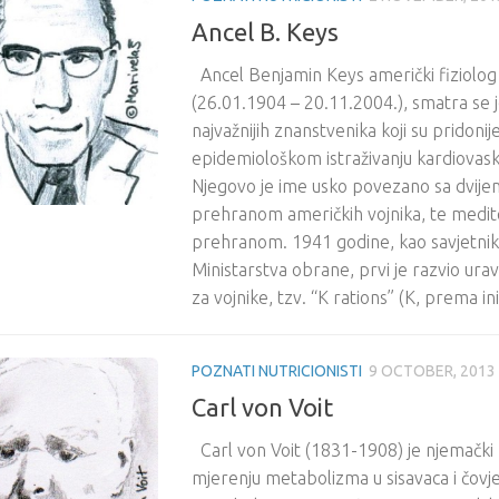
Ancel B. Keys
Ancel Benjamin Keys američki fiziolog i
(26.01.1904 – 20.11.2004.), smatra se 
najvažnijih znanstvenika koji su pridon
epidemiološkom istraživanju kardiovasku
Njegovo je ime usko povezano sa dvije
prehranom američkih vojnika, te medi
prehranom. 1941 godine, kao savjetni
Ministarstva obrane, prvi je razvio ur
za vojnike, tzv. “K rations” (K, prema ini
POZNATI NUTRICIONISTI
9 OCTOBER, 2013
Carl von Voit
Carl von Voit (1831-1908) je njemački 
mjerenju metabolizma u sisavaca i čovj