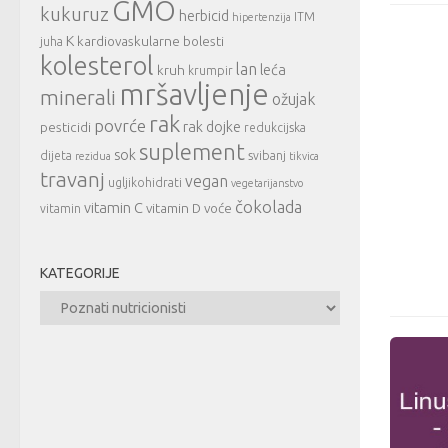
GMO
kukuruz
herbicid
ITM
hipertenzija
K
kardiovaskularne bolesti
juha
kolesterol
lan
leća
kruh
krumpir
mršavljenje
minerali
ožujak
rak
povrće
rak dojke
pesticidi
redukcijska
suplement
sok
dijeta
svibanj
rezidua
tikvica
travanj
vegan
ugljikohidrati
vegetarijanstvo
čokolada
vitamin C
vitamin D
voće
vitamin
KATEGORIJE
Kategorije