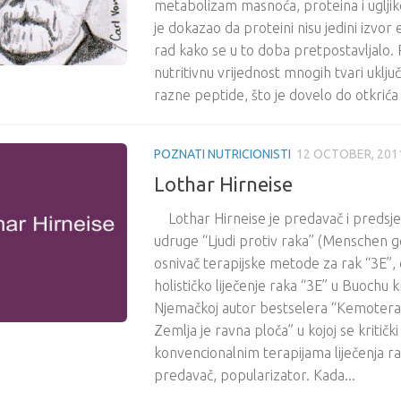
metabolizam masnoća, proteina i ugljikoh
je dokazao da proteini nisu jedini izvor 
rad kako se u to doba pretpostavljalo.
nutritivnu vrijednost mnogih tvari uključ
razne peptide, što je dovelo do otkrića e
POZNATI NUTRICIONISTI
12 OCTOBER, 201
Lothar Hirneise
Lothar Hirneise je predavač i predsj
udruge “Ljudi protiv raka” (Menschen 
osnivač terapijske metode za rak “3E”,
holističko liječenje raka “3E” u Buochu k
Njemačkoj autor bestselera “Kemoterapij
Zemlja je ravna ploča” u kojoj se kritič
konvencionalnim terapijama liječenja ra
predavač, popularizator. Kada...