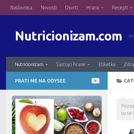
Naslovnica
Novosti
Osvrti
Hrana
Recepti
Skip to content
Nutricionizam.com
hr
Nutricionizam
Sastojci hrane
Etiketka
Zdra
PRATI ME NA ODYSEE
CAT
Poznat
su se 