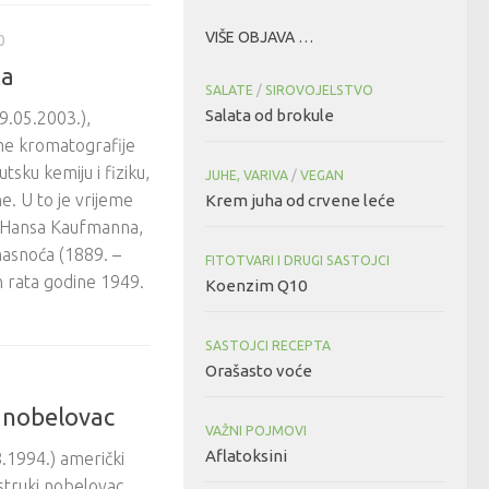
VIŠE OBJAVA …
0
ka
SALATE
/
SIROVOJELSTVO
Salata od brokule
.05.2003.),
rne kromatografije
tsku kemiju i fiziku,
JUHE, VARIVA
/
VEGAN
e. U to je vrijeme
Krem juha od crvene leće
a Hansa Kaufmanna,
asnoća (1889. –
FITOTVARI I DRUGI SASTOJCI
n rata godine 1949.
Koenzim Q10
SASTOJCI RECEPTA
Orašasto voće
i nobelovac
VAŽNI POJMOVI
Aflatoksini
.1994.) američki
ostruki nobelovac.