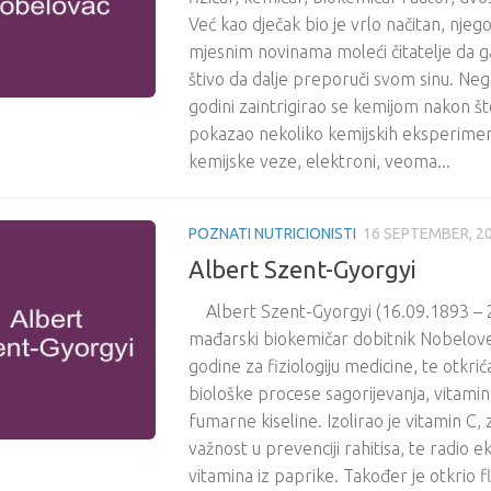
Već kao dječak bio je vrlo načitan, njego
mjesnim novinama moleći čitatelje da ga
štivo da dalje preporuči svom sinu. Negd
godini zaintrigirao se kemijom nakon št
pokazao nekoliko kemijskih eksperimen
kemijske veze, elektroni, veoma...
POZNATI NUTRICIONISTI
16 SEPTEMBER, 2
Albert Szent-Gyorgyi
Albert Szent-Gyorgyi (16.09.1893 – 2
mađarski biokemičar dobitnik Nobelov
godine za fiziologiju medicine, te otkri
biološke procese sagorijevanja, vitamin 
fumarne kiseline. Izolirao je vitamin C,
važnost u prevenciji rahitisa, te radio e
vitamina iz paprike. Također je otkrio f