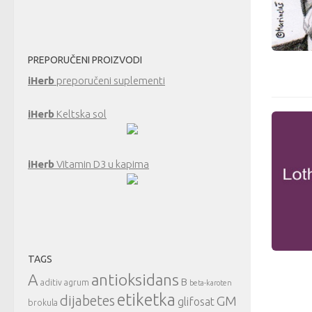
PREPORUČENI PROIZVODI
iHerb
preporučeni suplementi
iHerb
Keltska sol
iHerb
Vitamin D3 u kapima
TAGS
A
antioksidans
B
aditiv
agrum
beta-karoten
etiketka
dijabetes
GM
glifosat
brokula