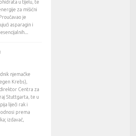
idrata u tijelu, te
energije za mišićni
 Proučavao je
ujući asparagin i
sencijalnih...
1
ednik njemačke
gegen Krebs),
 direktor Centra za
raj Stuttgarta, te u
a liječi rak i
ki odnosi prema
ka; izdavač,