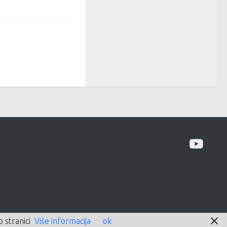
 stranici
Više informacija
ok