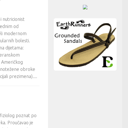
 nutricionist
jednim od
ijeli modernom
larnih bolesti.
ma dijetama:
teranskom
k Američkog
avnotežene obroke
cijali prezimena)....
fiziolog poznat po
eka. Proučavao je