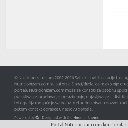
© Nutricionizam.com 2002-2026 Svi tekstovi, ilustracije i foto
Nutricionizam.com su autorski članci/dijela, osim ako nije dru
portalu Nutricionizam.com može se koristiti za osobnu upotre
posuđivanje, prodavanje, preuzimanje, objavljivanje ili distribui
fotografija moguće je samo uz prethodnu pisanu dozvolu autor
putem kontakt obrasca u naslovu portala.
Powered by
- Designed with the
Hueman theme
Portal Nutricionizam.com koristi kolači