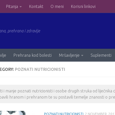
Pitanja
Kontakt
O meni
Korisni linkovi
ana, prehrana i zdravlje
vlje
Prehrana kod bolesti
Mršavljenje
Suplementi
EGORY:
POZNATI NUTRICIONISTI
i i manje poznati nutricionisti i osobe drugih struka od liječnika 
bavili hranom i prehranom te su postavili temelje znanosti o pre
POZNATI NUTRICIONISTI
2 NOVEMBER, 201