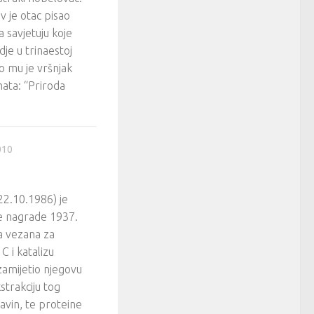
v je otac pisao
 savjetuju koje
je u trinaestoj
o mu je vršnjak
ata: “Priroda
010
2.10.1986) je
e nagrade 1937.
ća vezana za
C i katalizu
 zamijetio njegovu
kstrakciju tog
lavin, te proteine