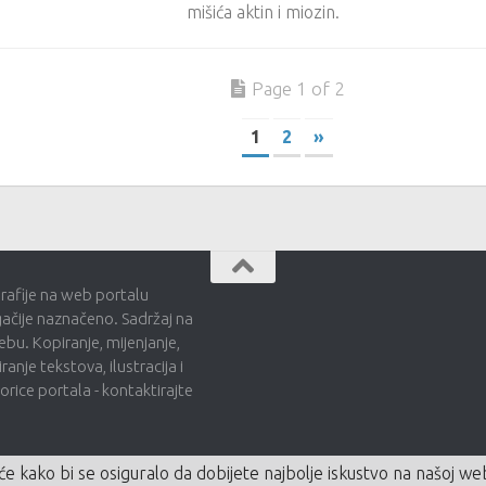
mišića aktin i miozin.
Page 1 of 2
1
2
»
grafije na web portalu
gačije naznačeno. Sadržaj na
bu. Kopiranje, mijenjanje,
ranje tekstova, ilustracija i
ice portala - kontaktirajte
će kako bi se osiguralo da dobijete najbolje iskustvo na našoj web