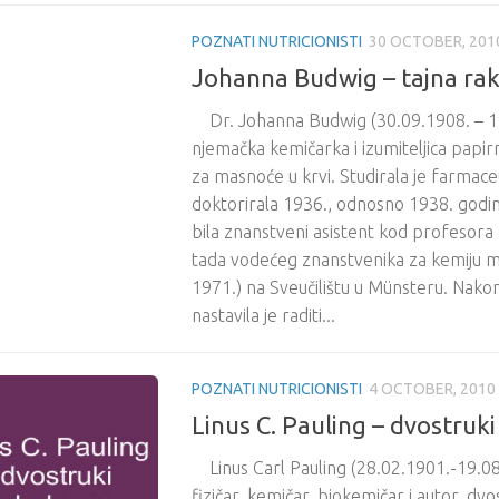
POZNATI NUTRICIONISTI
30 OCTOBER, 201
Johanna Budwig – tajna ra
Dr. Johanna Budwig (30.09.1908. – 19
njemačka kemičarka i izumiteljica papi
za masnoće u krvi. Studirala je farmaceu
doktorirala 1936., odnosno 1938. godin
bila znanstveni asistent kod profesor
tada vodećeg znanstvenika za kemiju m
1971.) na Sveučilištu u Münsteru. Nako
nastavila je raditi...
POZNATI NUTRICIONISTI
4 OCTOBER, 2010
Linus C. Pauling – dvostruk
Linus Carl Pauling (28.02.1901.-19.08
fizičar, kemičar, biokemičar i autor, dv