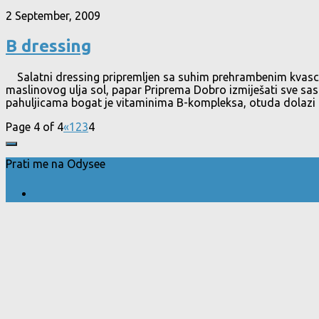
2 September, 2009
B dressing
Salatni dressing pripremljen sa suhim prehrambenim kvascem
maslinovog ulja sol, papar Priprema Dobro izmiješati sve sast
pahuljicama bogat je vitaminima B-kompleksa, otuda dolazi 
Page 4 of 4
«
1
2
3
4
Prati me na Odysee