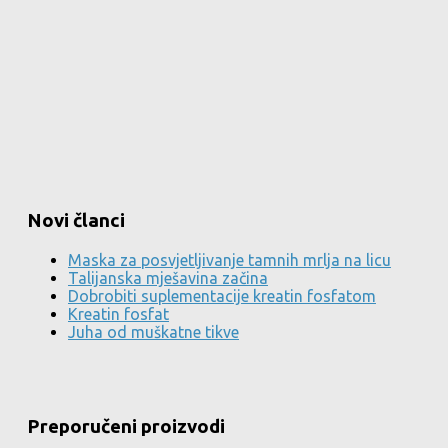
Novi članci
Maska za posvjetljivanje tamnih mrlja na licu
Talijanska mješavina začina
Dobrobiti suplementacije kreatin fosfatom
Kreatin fosfat
Juha od muškatne tikve
Preporučeni proizvodi