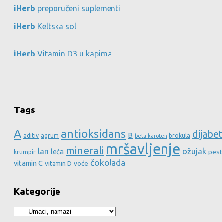
iHerb
preporučeni suplementi
iHerb
Keltska sol
iHerb
Vitamin D3 u kapima
Tags
A
antioksidans
dijabe
B
aditiv
agrum
brokula
beta-karoten
mršavljenje
minerali
lan
ožujak
leća
pest
krumpir
čokolada
vitamin C
vitamin D
voće
Kategorije
Kategorije