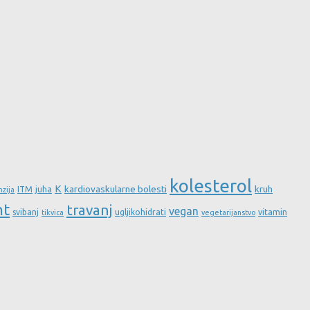
kolesterol
K
kardiovaskularne bolesti
kruh
ITM
juha
nzija
nt
travanj
vegan
svibanj
ugljikohidrati
vitamin
tikvica
vegetarijanstvo