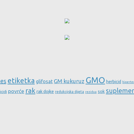
GMO
etiketka
tes
GM kukuruz
glifosat
herbicid
hiperte
rak
supleme
povrće
rak dojke
sok
icidi
redukcijska dijeta
rezidua