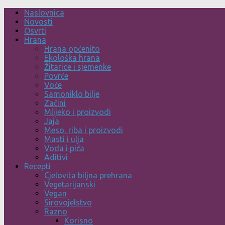
Skip
Naslovnica
to
Novosti
content
Osvrti
Hrana
Hrana općenito
Ekološka hrana
Žitarice i sjemenke
Povrće
Voće
Samoniklo bilje
Začini
Mlijeko i proizvodi
Jaja
Meso, riba i proizvodi
Masti i ulja
Voda i pića
Aditivi
Recepti
Cjelovita biljna prehrana
Vegetarijanski
Vegan
Sirovojelstvo
Razno
Korisno