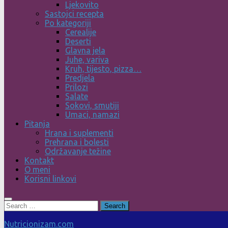
Ljekovito
Sastojci recepta
Po kategoriji
Cerealije
Deserti
Glavna jela
Juhe, variva
Kruh, tijesto, pizza…
Predjela
Prilozi
Salate
Sokovi, smutiji
Umaci, namazi
Pitanja
Hrana i suplementi
Prehrana i bolesti
Održavanje težine
Kontakt
O meni
Korisni linkovi
Search
for:
Nutricionizam.com