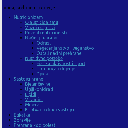
hrana, prehrana i zdravlje
Nutricionizam
O nutricionizmu
Važni pojmovi
Poznati nutricionisti
Načini prehrane
Odrasli
Vegetarijanstvo i veganstvo
Ostali načini prehrane
Nutritivne potrebe
Fizička aktivnost i sport
Trudnoća i dojenje
Djeca
Sastojci hrane
Bjelančevine
Ugljikohidrati
Lipidi
Vitamini
Minerali
Fitotvari i drugi sastojci
Etiketka
Zdravlje
Prehrana kod bolesti