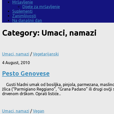
Mršavljenje
Dijete za mršavljenje
Suplementi
Zanimljivosti
Na današnji dan
Category:
Umaci, namazi
Umaci, namazi
/
Vegetarijanski
4 August, 2010
Pesto Genovese
Gusti hladni umak od bosiljka, pinjola, parmezana, maslinovog
žlica (“Parmigiano Reggiano”, “Grana Padano” ili drugi ovčji 
drvenom drškom. Oprati listiće...
Umaci, namazi
/
Vegan