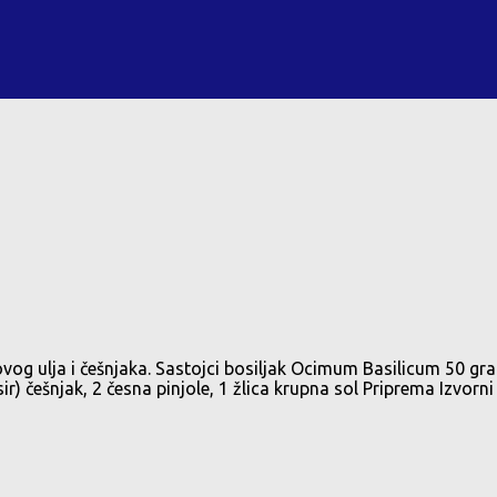
 ulja i češnjaka. Sastojci bosiljak Ocimum Basilicum 50 grama s
sir) češnjak, 2 česna pinjole, 1 žlica krupna sol Priprema Izv