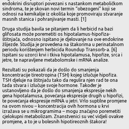
endokrini disruptori povezani s nastankom metaboličkom
sindroma, te je skovan novi termin “obezogeni” koji se
odnosi na kemikalije iz okoliša koje promoviraju stvaranje
masnih stanica i pohranjivanje masti. [1]
Druga studija bavila se pitanjem da li herbicid na bazi
glifosata može poremetiti os hipotalamus-hipofiza-
štitnjača, odnosno ispitano je djelovanje na ove endokrine
žlijezde. Studija je provedena na štakorima u perinatalnom
periodu korištenjem herbicida Roundup Transorb-a. [6]
Ispitani su uzorci krvi i tkiva hipotalamusa, hipofize, srca i
jetre, te napravljene metabolomske i mRNA analize.
Rezultati su pokazali da je došlo do smanjenja
koncentracije tireotropina (TSH) kojeg izlučuje hipofiza.
TSH djeluje na štitnjaču tako da regulira njen rad te ona
tada stvara i izlučuje svoje hormone. Također je
ustanovljeno da je došlo do smanjenja ekspresije nekih
gena hipotalamusa, povećanja ekspresije drugih u hipofizi,
te povećanja ekspresije mRNA u jetri. Vrlo suptilne promjene
na ovom nivou – koncentracija ovih hormona u krvi
izražava se u mikrogramima – mogu značajno poremetiti
cjelokupni metabolizam. Znanstvenici su već vidjeli ovakve
promjene, a to je u bolesnih hipotireoznih štakora!