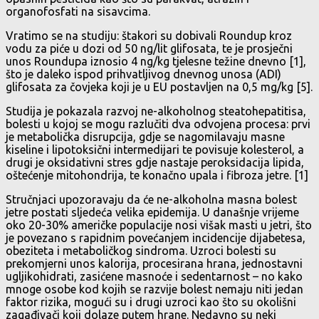
organofosfati na sisavcima.
Vratimo se na studiju: štakori su dobivali Roundup kroz
vodu za piće u dozi od 50 ng/lit glifosata, te je prosječni
unos Roundupa iznosio 4 ng/kg tjelesne težine dnevno [1],
što je daleko ispod prihvatljivog dnevnog unosa (ADI)
glifosata za čovjeka koji je u EU postavljen na 0,5 mg/kg [5].
Studija je pokazala razvoj ne-alkoholnog steatohepatitisa,
bolesti u kojoj se mogu razlučiti dva odvojena procesa: prvi
je metabolička disrupcija, gdje se nagomilavaju masne
kiseline i lipotoksični intermedijari te povisuje kolesterol, a
drugi je oksidativni stres gdje nastaje peroksidacija lipida,
oštećenje mitohondrija, te konačno upala i fibroza jetre. [1]
Stručnjaci upozoravaju da će ne-alkoholna masna bolest
jetre postati sljedeća velika epidemija. U današnje vrijeme
oko 20-30% američke populacije nosi višak masti u jetri, što
je povezano s rapidnim povećanjem incidencije dijabetesa,
obeziteta i metaboličkog sindroma. Uzroci bolesti su
prekomjerni unos kalorija, procesirana hrana, jednostavni
ugljikohidrati, zasićene masnoće i sedentarnost – no kako
mnoge osobe kod kojih se razvije bolest nemaju niti jedan
faktor rizika, mogući su i drugi uzroci kao što su okolišni
zagađivači koji dolaze putem hrane. Nedavno su neki