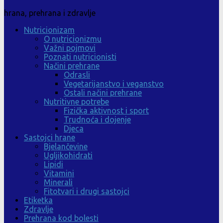
hrana, prehrana i zdravlje
Nutricionizam
O nutricionizmu
Važni pojmovi
Poznati nutricionisti
Načini prehrane
Odrasli
Vegetarijanstvo i veganstvo
Ostali načini prehrane
Nutritivne potrebe
Fizička aktivnost i sport
Trudnoća i dojenje
Djeca
Sastojci hrane
Bjelančevine
Ugljikohidrati
Lipidi
Vitamini
Minerali
Fitotvari i drugi sastojci
Etiketka
Zdravlje
Prehrana kod bolesti