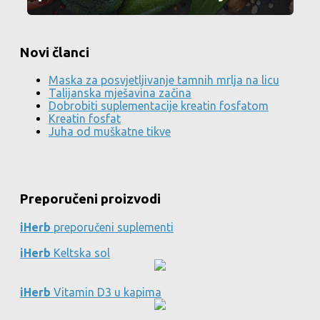
Novi članci
Maska za posvjetljivanje tamnih mrlja na licu
Talijanska mješavina začina
Dobrobiti suplementacije kreatin fosfatom
Kreatin fosfat
Juha od muškatne tikve
Preporučeni proizvodi
iHerb
preporučeni suplementi
iHerb
Keltska sol
iHerb
Vitamin D3 u kapima