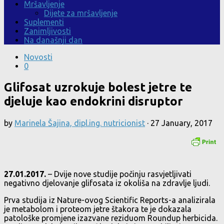
Mršavljenje
Dijete za mršavljenje
Suplementi
Zanimljivosti
Na današnji dan
Novosti
0
Glifosat uzrokuje bolest jetre te
djeluje kao endokrini disruptor
by
Marinela Šajina, dipl.ing. nutricionist
·
27 January, 2017
27.01.2017.
– Dvije nove studije počinju rasvjetljivati
negativno djelovanje glifosata iz okoliša na zdravlje ljudi.
Prva studija iz Nature-ovog Scientific Reports-a analizirala
je metabolom i proteom jetre štakora te je dokazala
patološke promjene izazvane reziduom Roundup herbicida.