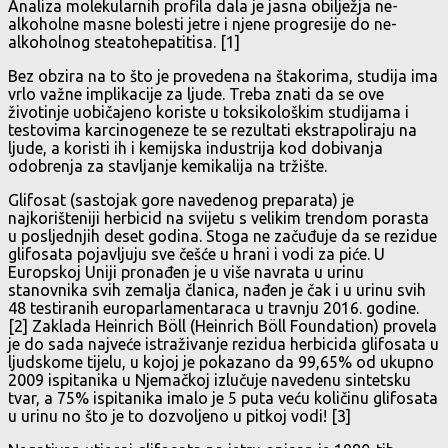
Analiza molekularnih profila dala je jasna obilježja ne-
alkoholne masne bolesti jetre i njene progresije do ne-
alkoholnog steatohepatitisa. [1]
Bez obzira na to što je provedena na štakorima, studija ima
vrlo važne implikacije za ljude. Treba znati da se ove
životinje uobičajeno koriste u toksikološkim studijama i
testovima karcinogeneze te se rezultati ekstrapoliraju na
ljude, a koristi ih i kemijska industrija kod dobivanja
odobrenja za stavljanje kemikalija na tržište.
Glifosat (sastojak gore navedenog preparata) je
najkorišteniji herbicid na svijetu s velikim trendom porasta
u posljednjih deset godina. Stoga ne začuđuje da se rezidue
glifosata pojavljuju sve češće u hrani i vodi za piće. U
Europskoj Uniji pronađen je u više navrata u urinu
stanovnika svih zemalja članica, nađen je čak i u urinu svih
48 testiranih europarlamentaraca u travnju 2016. godine.
[2] Zaklada Heinrich Böll (Heinrich Böll Foundation) provela
je do sada najveće istraživanje rezidua herbicida glifosata u
ljudskome tijelu, u kojoj je pokazano da 99,65% od ukupno
2009 ispitanika u Njemačkoj izlučuje navedenu sintetsku
tvar, a 75% ispitanika imalo je 5 puta veću količinu glifosata
u urinu no što je to dozvoljeno u pitkoj vodi! [3]