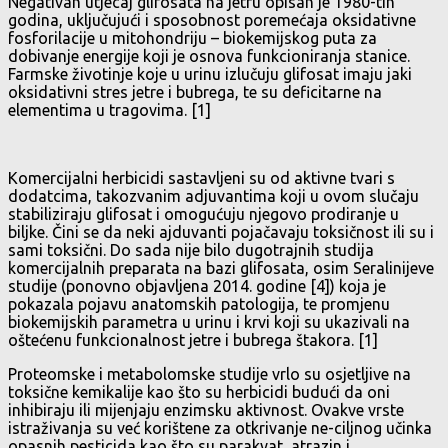
Negativan utjecaj glifosata na jetru opisan je 1980-tih
godina, uključujući i sposobnost poremećaja oksidativne
fosforilacije u mitohondriju – biokemijskog puta za
dobivanje energije koji je osnova funkcioniranja stanice.
Farmske životinje koje u urinu izlučuju glifosat imaju jaki
oksidativni stres jetre i bubrega, te su deficitarne na
elementima u tragovima. [1]
Komercijalni herbicidi sastavljeni su od aktivne tvari s
dodatcima, takozvanim adjuvantima koji u ovom slučaju
stabiliziraju glifosat i omogućuju njegovo prodiranje u
biljke. Čini se da neki ajduvanti pojačavaju toksičnost ili su i
sami toksični. Do sada nije bilo dugotrajnih studija
komercijalnih preparata na bazi glifosata, osim Seralinijeve
studije (ponovno objavljena 2014. godine [4]) koja je
pokazala pojavu anatomskih patologija, te promjenu
biokemijskih parametra u urinu i krvi koji su ukazivali na
oštećenu funkcionalnost jetre i bubrega štakora. [1]
Proteomske i metabolomske studije vrlo su osjetljive na
toksične kemikalije kao što su herbicidi budući da oni
inhibiraju ili mijenjaju enzimsku aktivnost. Ovakve vrste
istraživanja su već korištene za otkrivanje ne-ciljnog učinka
opasnih pesticida kao što su parakvat, atrazin i