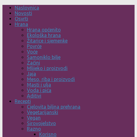
Skip
Naslovnica
to
Novosti
content
Osvrti
Hrana
Hrana općenito
Ekološka hrana
Žitarice i sjemenke
Povrće
Voće
Samoniklo bilje
Začini
Mlijeko i proizvodi
Jaja
Meso, riba i proizvodi
Masti i ulja
Voda i pića
Aditivi
Recepti
Cjelovita biljna prehrana
Vegetarijanski
Vegan
Sirovojelstvo
Razno
Korisno