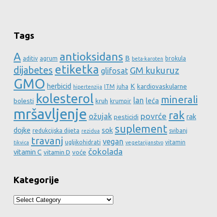
Tags
A
antioksidans
B
aditiv
agrum
brokula
beta-karoten
etiketka
dijabetes
GM kukuruz
glifosat
GMO
herbicid
K
kardiovaskularne
ITM
juha
hipertenzija
kolesterol
minerali
lan
leća
bolesti
kruh
krumpir
mršavljenje
rak
povrće
ožujak
rak
pesticidi
suplement
dojke
sok
redukcijska dijeta
svibanj
rezidua
travanj
vegan
ugljikohidrati
vitamin
tikvica
vegetarijanstvo
čokolada
vitamin C
vitamin D
voće
Kategorije
Kategorije