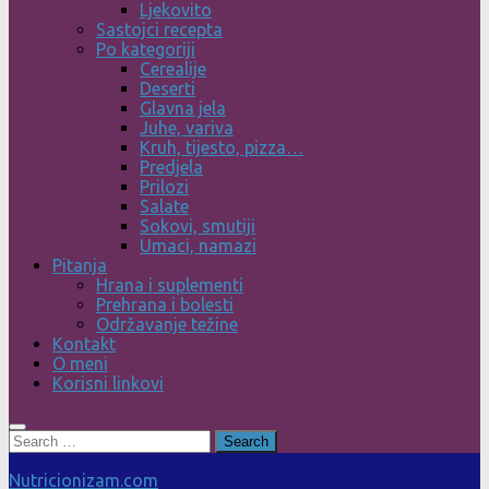
Ljekovito
Sastojci recepta
Po kategoriji
Cerealije
Deserti
Glavna jela
Juhe, variva
Kruh, tijesto, pizza…
Predjela
Prilozi
Salate
Sokovi, smutiji
Umaci, namazi
Pitanja
Hrana i suplementi
Prehrana i bolesti
Održavanje težine
Kontakt
O meni
Korisni linkovi
Search
for:
Nutricionizam.com