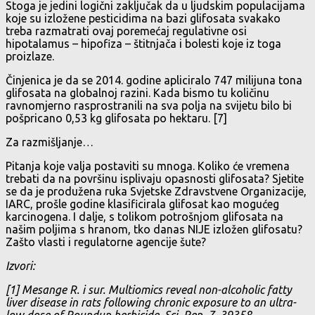
Stoga je jedini logični zaključak da u ljudskim populacijama
koje su izložene pesticidima na bazi glifosata svakako
treba razmatrati ovaj poremećaj regulativne osi
hipotalamus – hipofiza – štitnjača i bolesti koje iz toga
proizlaze.
Činjenica je da se 2014. godine apliciralo 747 milijuna tona
glifosata na globalnoj razini. Kada bismo tu količinu
ravnomjerno rasprostranili na sva polja na svijetu bilo bi
pošpricano 0,53 kg glifosata po hektaru. [7]
Za razmišljanje…
Pitanja koje valja postaviti su mnoga. Koliko će vremena
trebati da na površinu isplivaju opasnosti glifosata? Sjetite
se da je produžena ruka Svjetske Zdravstvene Organizacije,
IARC, prošle godine klasificirala glifosat kao mogućeg
karcinogena. I dalje, s tolikom potrošnjom glifosata na
našim poljima s hranom, tko danas NIJE izložen glifosatu?
Zašto vlasti i regulatorne agencije šute?
Izvori:
[1] Mesange R. i sur. Multiomics reveal non-alcoholic fatty
liver disease in rats following chronic exposure to an ultra-
low dose of Roundup herbicide. Sci. Rep. 7, 39358.