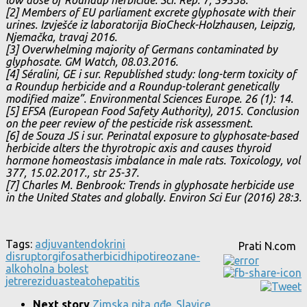
[2] Members of EU parliament excrete glyphosate with their
urines. Izvješće iz laboratorija BioCheck-Holzhausen, Leipzig,
Njemačka, travaj 2016.
[3] Overwhelming majority of Germans contaminated by
glyphosate. GM Watch, 08.03.2016.
[4] Séralini, GE i sur. Republished study: long-term toxicity of
a Roundup herbicide and a Roundup-tolerant genetically
modified maize”. Environmental Sciences Europe. 26 (1): 14.
[5] EFSA (European Food Safety Authority), 2015. Conclusion
on the peer review of the pesticide risk assessment.
[6] de Souza JS i sur. Perinatal exposure to glyphosate-based
herbicide alters the thyrotropic axis and causes thyroid
hormone homeostasis imbalance in male rats. Toxicology, vol
377, 15.02.2017., str 25-37.
[7] Charles M. Benbrook: Trends in glyphosate herbicide use
in the United States and globally. Environ Sci Eur (2016) 28:3.
Tags:
adjuvant
endokrini
Prati N.com
disruptor
gifosat
herbicid
hipotireoza
ne-
alkoholna bolest
jetre
rezidua
steatohepatitis
Next story
Zimska pita gđe. Slavice