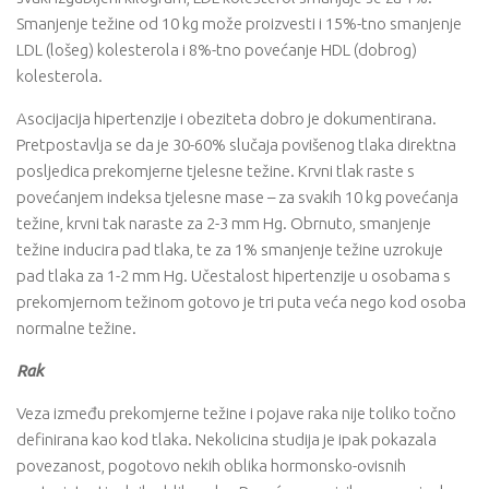
Smanjenje težine od 10 kg može proizvesti i 15%-tno smanjenje
LDL (lošeg) kolesterola i 8%-tno povećanje HDL (dobrog)
kolesterola.
Asocijacija hipertenzije i obeziteta dobro je dokumentirana.
Pretpostavlja se da je 30-60% slučaja povišenog tlaka direktna
posljedica prekomjerne tjelesne težine. Krvni tlak raste s
povećanjem indeksa tjelesne mase – za svakih 10 kg povećanja
težine, krvni tak naraste za 2-3 mm Hg. Obrnuto, smanjenje
težine inducira pad tlaka, te za 1% smanjenje težine uzrokuje
pad tlaka za 1-2 mm Hg. Učestalost hipertenzije u osobama s
prekomjernom težinom gotovo je tri puta veća nego kod osoba
normalne težine.
Rak
Veza između prekomjerne težine i pojave raka nije toliko točno
definirana kao kod tlaka. Nekolicina studija je ipak pokazala
povezanost, pogotovo nekih oblika hormonsko-ovisnih