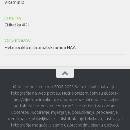
Vitamin D
ETIKETKA
Etiketka #21
VAŽNI POJMOVI
Heterociklični aromatski amini HAA
© Nutricionizam.com 2002-2026 Svi tekstovi, ilustracije i
fotografije na web portalu Nutricionizam.com su autorski
članci/dijela, osim ako nije drugačije naznačeno. Sadržaj na
portalu Nutricionizam.com može se koristiti za osobnu
upotrebu. Kopiranje, mijenjanje, posuđivanje, prodavanje,
preuzimanje, objavljivanje ili distribuiranje tekstova, ilustracija i
fotografija moguće je samo uz prethodnu pisanu dozvolu