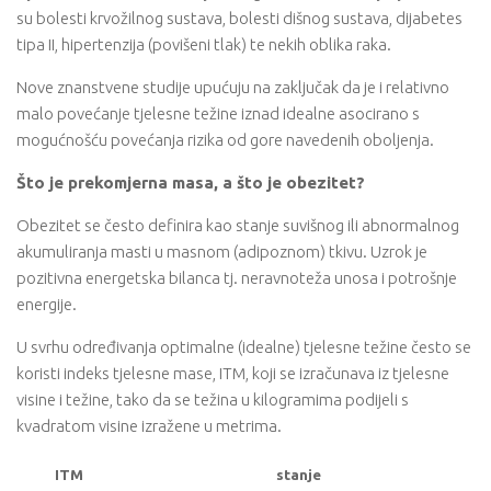
su bolesti krvožilnog sustava, bolesti dišnog sustava, dijabetes
tipa II, hipertenzija (povišeni tlak) te nekih oblika raka.
Nove znanstvene studije upućuju na zaključak da je i relativno
malo povećanje tjelesne težine iznad idealne asocirano s
mogućnošću povećanja rizika od gore navedenih oboljenja.
Što je prekomjerna masa, a što je obezitet?
Obezitet se često definira kao stanje suvišnog ili abnormalnog
akumuliranja masti u masnom (adipoznom) tkivu. Uzrok je
pozitivna energetska bilanca tj. neravnoteža unosa i potrošnje
energije.
U svrhu određivanja optimalne (idealne) tjelesne težine često se
koristi indeks tjelesne mase, ITM, koji se izračunava iz tjelesne
visine i težine, tako da se težina u kilogramima podijeli s
kvadratom visine izražene u metrima.
ITM
stanje