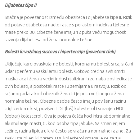
Dijabetes tipa II
Snažna je povezanost između obeziteta i dijabetesa tipa II. Rizik
od pojave dijabetesa naglo raste s porastom indeksa tjelesne
mase preko 30. Obezne žene imaju 12 puta veću mogućnost
razvoja dijabetesa od žena normalne težine.
Bolesti krvožilnog sustava i hipertenzija (povećani tlak)
Uključuju kardiovaskularne bolesti, koronarnu bolest srca, srčani
udar i perifernu vaskularnu bolest. Gotovo trećina svih smrti
muškaraca i žena u većini industrijaliziranih zemalja posljedica je
ovih bolesti, a postotak raste i u zemljama u razvoju. Rizik od
srčanog udara kod obeznih žena tri je puta veći nego u žena
normalne težine. Obezne osobe često imaju povišenu razinu
triglicerida u krvi, povišeni LDL (loš) kolesterol i smanjen HDL
(dobar) kolesterol. Ova je pojava češća kod intra-abdominalne
akumulacije masti, tj. kod osoba tipa jabuke. Sa smanjenjem
težine, razina lipida u krvi često se vraća na normalne razine. Za
svaki izgubljeni kilogram, LDL kolesterol smanjuje se za 1%.