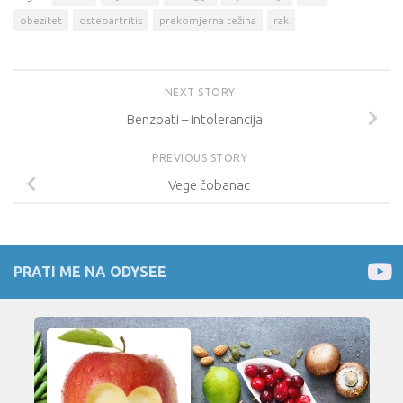
obezitet
osteoartritis
prekomjerna težina
rak
NEXT STORY
Benzoati – intolerancija
PREVIOUS STORY
Vege čobanac
PRATI ME NA ODYSEE