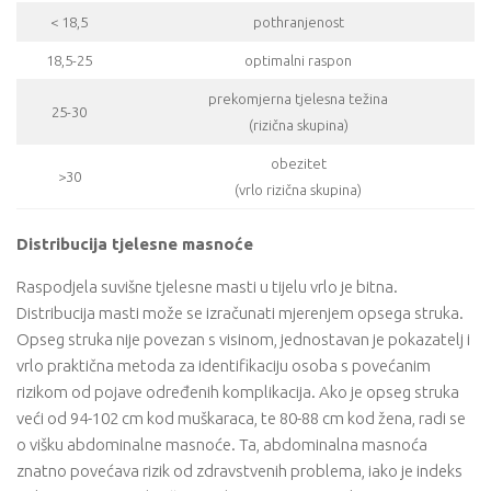
< 18,5
pothranjenost
18,5-25
optimalni raspon
prekomjerna tjelesna težina
25-30
(rizična skupina)
obezitet
>30
(vrlo rizična skupina)
Distribucija tjelesne masnoće
Raspodjela suvišne tjelesne masti u tijelu vrlo je bitna.
Distribucija masti može se izračunati mjerenjem opsega struka.
Opseg struka nije povezan s visinom, jednostavan je pokazatelj i
vrlo praktična metoda za identifikaciju osoba s povećanim
rizikom od pojave određenih komplikacija. Ako je opseg struka
veći od 94-102 cm kod muškaraca, te 80-88 cm kod žena, radi se
o višku abdominalne masnoće. Ta, abdominalna masnoća
znatno povećava rizik od zdravstvenih problema, iako je indeks