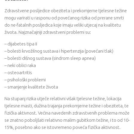
Zdravstvene posljedice obeziteta i prekomjerne tjelesne težine
mogu varirati u rasponu od povećanog rizika od prerane smrti
do ne-fatalnih posljedica koje imaju veliki utjecaj na kvalitetu
života. Najznačajniji zdravstveni problemi su:
– dijabetes tipa II
– bolesti krvožilnog sustava i hipertenzija (povećani tlak)
– bolesti dišnog sustava (sindrom sleep apnea)
– neki oblici raka
– osteoartritis
– psihološki problemi
– smanjenje kvalitete života
Na stupanj rizika utječe relativni višak tjelesne težine, lokacija
tjelesne masti, dužina trajanja prekomjerne težine i obeziteta, te
fizička aktivnost. Većina navedenih zdravstvenih problema može
se znatno poboljšati relativno malim gubitkom težine, i to od 10-
15%, posebno ako se istovremeno poveća fizička aktivnost.