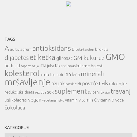
TAGS
A
antioksidans
B
aditiv
agrum
brokula
beta-karoten
GMO
etiketka
dijabetes
GM kukuruz
glifosat
herbicid
K
kardiovaskularne bolesti
ITM
juha
hipertenzija
kolesterol
minerali
lan
leća
kruh
krumpir
mršavljenje
rak
povrće
ožujak
rak dojke
pesticidi
suplement
travanj
sok
redukcijska dijeta
svibanj
rezidua
tikvica
vegan
vitamin C
vitamin D
voće
ugljikohidrati
vitamin
vegetarijanstvo
čokolada
KATEGORIJE
Kategorije