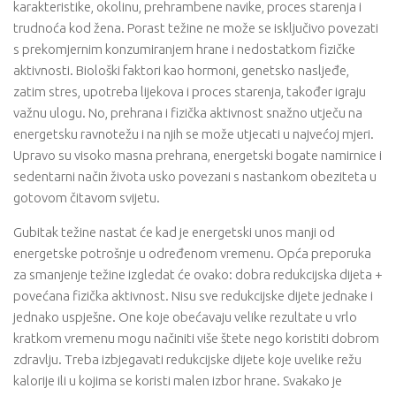
karakteristike, okolinu, prehrambene navike, proces starenja i
trudnoća kod žena. Porast težine ne može se isključivo povezati
s prekomjernim konzumiranjem hrane i nedostatkom fizičke
aktivnosti. Biološki faktori kao hormoni, genetsko nasljeđe,
zatim stres, upotreba lijekova i proces starenja, također igraju
važnu ulogu. No, prehrana i fizička aktivnost snažno utječu na
energetsku ravnotežu i na njih se može utjecati u najvećoj mjeri.
Upravo su visoko masna prehrana, energetski bogate namirnice i
sedentarni način života usko povezani s nastankom obeziteta u
gotovom čitavom svijetu.
Gubitak težine nastat će kad je energetski unos manji od
energetske potrošnje u određenom vremenu. Opća preporuka
za smanjenje težine izgledat će ovako: dobra redukcijska dijeta +
povećana fizička aktivnost. Nisu sve redukcijske dijete jednake i
jednako uspješne. One koje obećavaju velike rezultate u vrlo
kratkom vremenu mogu načiniti više štete nego koristiti dobrom
zdravlju. Treba izbjegavati redukcijske dijete koje uvelike režu
kalorije ili u kojima se koristi malen izbor hrane. Svakako je