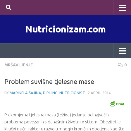
Skip to content
Nutricionizam.com
MRŠAVLJENJE
0
Problem suvišne tjelesne mase
BY
MARINELA ŠAJINA, DIPL.ING. NUTRICIONIST
·
2 APRIL, 2014
Prekomjerna tjelesna masa (težina) jedan je od najvećih
problema povezanih s današnjim životnim stilom. Obezitet je
ključni rizični faktor u razvoju mnogih kroničnih oboljenja kao što