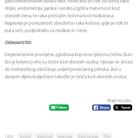
gastrointestinalnih oblika raka. Povećava se rizik za razvoj raka
dojke, endometrija, jajnika i cerviksa (grlića maternice) kod
obeznih žena, te raka prostate i kolona kod muškaraca.
Najjasnija je povezanost obeziteta i raka kolona, gdje je rizik tri
puta veći, podjednako za muškarce i žene.
Osteoartritis
Degenerativne promjene zglobova koji nose tjelesnu težinu (kao
što je koljeno) vrlo su česte kod obeznih osoba. Vjeruje se dolazi
do mehaničkog oštećenja uslijed povećanog pritiska. Bol u
donjem dijelu kralježnice također je češća kod obeznih osoba.
Prati N.com
Tags:
bolest
dijabetes
energija
hipertenzija
ITM