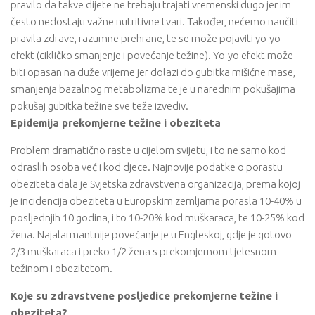
pravilo da takve dijete ne trebaju trajati vremenski dugo jer im
često nedostaju važne nutritivne tvari. Također, nećemo naučiti
pravila zdrave, razumne prehrane, te se može pojaviti yo-yo
efekt (cikličko smanjenje i povećanje težine). Yo-yo efekt može
biti opasan na duže vrijeme jer dolazi do gubitka mišićne mase,
smanjenja bazalnog metabolizma te je u narednim pokušajima
pokušaj gubitka težine sve teže izvediv.
Epidemija prekomjerne težine i obeziteta
Problem dramatično raste u cijelom svijetu, i to ne samo kod
odraslih osoba već i kod djece. Najnovije podatke o porastu
obeziteta dala je Svjetska zdravstvena organizacija, prema kojoj
je incidencija obeziteta u Europskim zemljama porasla 10-40% u
posljednjih 10 godina, i to 10-20% kod muškaraca, te 10-25% kod
žena. Najalarmantnije povećanje je u Engleskoj, gdje je gotovo
2/3 muškaraca i preko 1/2 žena s prekomjernom tjelesnom
težinom i obezitetom.
Koje su zdravstvene posljedice prekomjerne težine i
obeziteta?