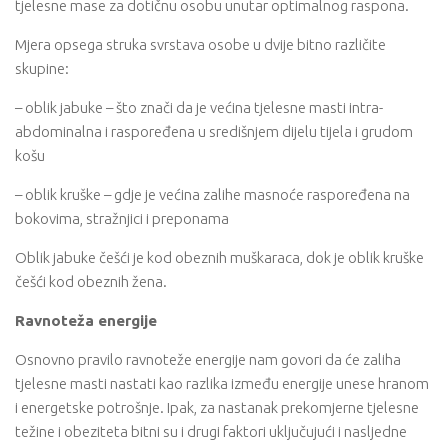
tjelesne mase za dotičnu osobu unutar optimalnog raspona.
Mjera opsega struka svrstava osobe u dvije bitno različite
skupine:
– oblik jabuke – što znači da je većina tjelesne masti intra-
abdominalna i raspoređena u središnjem dijelu tijela i grudom
košu
– oblik kruške – gdje je većina zalihe masnoće raspoređena na
bokovima, stražnjici i preponama
Oblik jabuke češći je kod obeznih muškaraca, dok je oblik kruške
češći kod obeznih žena.
Ravnoteža energije
Osnovno pravilo ravnoteže energije nam govori da će zaliha
tjelesne masti nastati kao razlika između energije unese hranom
i energetske potrošnje. Ipak, za nastanak prekomjerne tjelesne
težine i obeziteta bitni su i drugi faktori uključujući i nasljedne