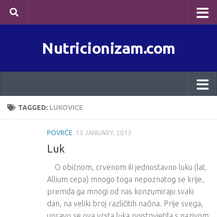
Skip to content
Nutricionizam.com
TAGGED:
LUKOVICE
POVRĆE
15 JANUARY, 2013
Luk
O običnom, crvenom ili jednostavno luku (lat.
Allium cepa) mnogo toga nepoznatog se krije,
premda ga mnogi od nas konzumiraju svaki
dan, na veliki broj različitih načina. Prije svega,
upravo se ova vrsta luka poistovjetila s nazivom