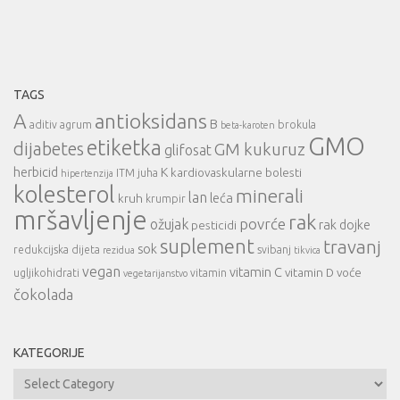
TAGS
A
antioksidans
B
aditiv
agrum
brokula
beta-karoten
GMO
etiketka
dijabetes
GM kukuruz
glifosat
herbicid
K
kardiovaskularne bolesti
ITM
juha
hipertenzija
kolesterol
minerali
lan
leća
kruh
krumpir
mršavljenje
rak
povrće
ožujak
rak dojke
pesticidi
suplement
travanj
sok
redukcijska dijeta
svibanj
rezidua
tikvica
vegan
vitamin C
vitamin D
voće
ugljikohidrati
vitamin
vegetarijanstvo
čokolada
KATEGORIJE
Kategorije