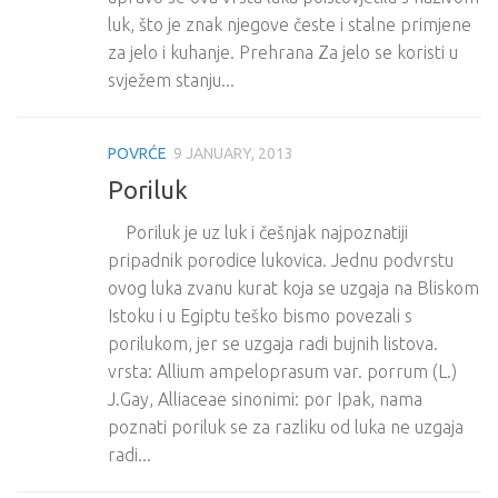
luk, što je znak njegove česte i stalne primjene
za jelo i kuhanje. Prehrana Za jelo se koristi u
svježem stanju...
POVRĆE
9 JANUARY, 2013
Poriluk
Poriluk je uz luk i češnjak najpoznatiji
pripadnik porodice lukovica. Jednu podvrstu
ovog luka zvanu kurat koja se uzgaja na Bliskom
Istoku i u Egiptu teško bismo povezali s
porilukom, jer se uzgaja radi bujnih listova.
vrsta: Allium ampeloprasum var. porrum (L.)
J.Gay, Alliaceae sinonimi: por Ipak, nama
poznati poriluk se za razliku od luka ne uzgaja
radi...