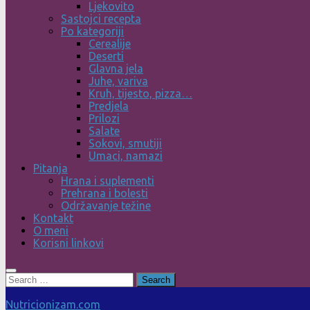
Ljekovito
Sastojci recepta
Po kategoriji
Cerealije
Deserti
Glavna jela
Juhe, variva
Kruh, tijesto, pizza…
Predjela
Prilozi
Salate
Sokovi, smutiji
Umaci, namazi
Pitanja
Hrana i suplementi
Prehrana i bolesti
Održavanje težine
Kontakt
O meni
Korisni linkovi
Search
for:
Nutricionizam.com