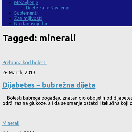
Mršavljenje
Dijete za mršavljenje
Suplementi
Zanimljivosti
Na današnji dan
Tagged:
minerali
Prehrana kod bolesti
26 March, 2013
Dijabetes – bubrežna dijeta
Bolesti bubrega pogađaju znatan dio oboljelih od dijabetesa.
održi razina glukoze, a i da se smanje ostatci i tekućina koji o
Minerali