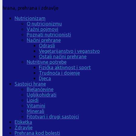
hrana, prehrana i zdravlje
Nutricionizam
O nutricionizmu
Važni pojmovi
Poznati nutricionisti
Načini prehrane
Odrasli
Vegetarijanstvo i veganstvo
Ostali načini prehrane
Nutritivne potrebe
Fizička aktivnost i sport
Trudnoća i dojenje
Djeca
Sastojci hrane
Bjelančevine
Ugljikohidrati
Lipidi
Vitamini
Minerali
Fitotvari i drugi sastojci
Etiketka
Zdravlje
Prehrana kod bolesti