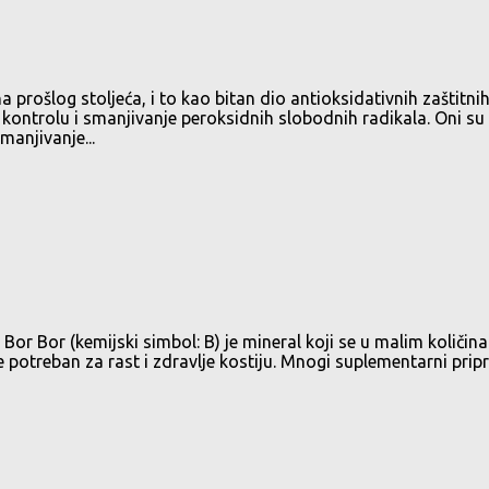
rošlog stoljeća, i to kao bitan dio antioksidativnih zaštitnih
kontrolu i smanjivanje peroksidnih slobodnih radikala. Oni su
manjivanje...
. Bor Bor (kemijski simbol: B) je mineral koji se u malim količi
je potreban za rast i zdravlje kostiju. Mnogi suplementarni pri