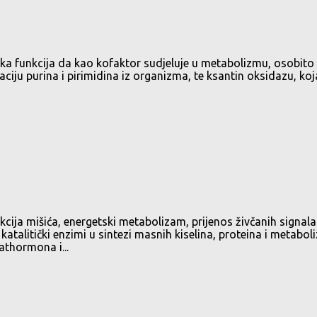
oška funkcija da kao kofaktor sudjeluje u metabolizmu, osobit
kaciju purina i pirimidina iz organizma, te ksantin oksidazu, 
cija mišića, energetski metabolizam, prijenos živčanih signal
atalitički enzimi u sintezi masnih kiselina, proteina i metabo
athormona i...