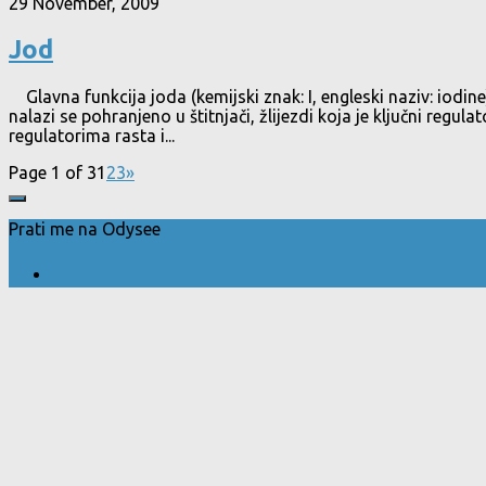
29 November, 2009
Jod
Glavna funkcija joda (kemijski znak: I, engleski naziv: iodi
nalazi se pohranjeno u štitnjači, žlijezdi koja je ključni reg
regulatorima rasta i...
Page 1 of 3
1
2
3
»
Prati me na Odysee