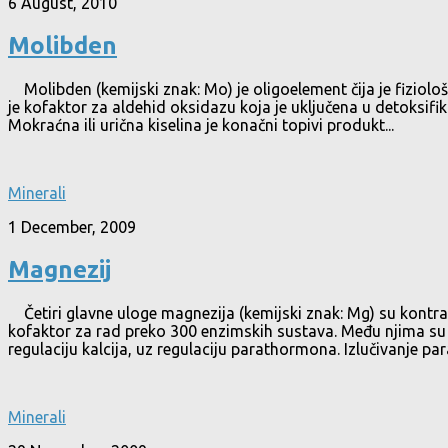
6 August, 2010
Molibden
Molibden (kemijski znak: Mo) je oligoelement čija je fiziol
je kofaktor za aldehid oksidazu koja je uključena u detoksifi
Mokraćna ili urična kiselina je konačni topivi produkt...
Minerali
1 December, 2009
Magnezij
Četiri glavne uloge magnezija (kemijski znak: Mg) su kontrak
kofaktor za rad preko 300 enzimskih sustava. Među njima su k
regulaciju kalcija, uz regulaciju parathormona. Izlučivanje par
Minerali