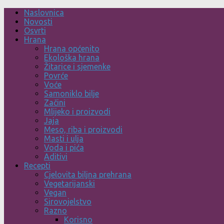
Skip
Naslovnica
to
Novosti
content
Osvrti
Hrana
Hrana općenito
Ekološka hrana
Žitarice i sjemenke
Povrće
Voće
Samoniklo bilje
Začini
Mlijeko i proizvodi
Jaja
Meso, riba i proizvodi
Masti i ulja
Voda i pića
Aditivi
Recepti
Cjelovita biljna prehrana
Vegetarijanski
Vegan
Sirovojelstvo
Razno
Korisno