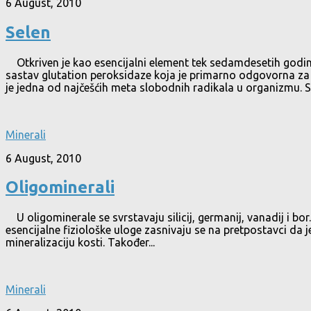
6 August, 2010
Selen
Otkriven je kao esencijalni element tek sedamdesetih godina p
sastav glutation peroksidaze koja je primarno odgovorna za 
je jedna od najčešćih meta slobodnih radikala u organizmu. S
Minerali
6 August, 2010
Oligominerali
U oligominerale se svrstavaju silicij, germanij, vanadij i bor
esencijalne fiziološke uloge zasnivaju se na pretpostavci da 
mineralizaciju kosti. Također...
Minerali