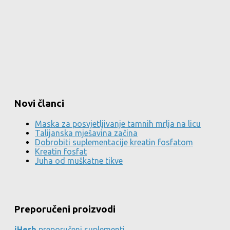
Novi članci
Maska za posvjetljivanje tamnih mrlja na licu
Talijanska mješavina začina
Dobrobiti suplementacije kreatin fosfatom
Kreatin fosfat
Juha od muškatne tikve
Preporučeni proizvodi
iHerb
preporučeni suplementi