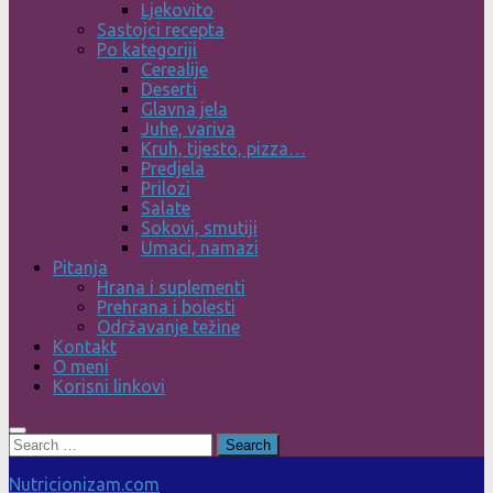
Ljekovito
Sastojci recepta
Po kategoriji
Cerealije
Deserti
Glavna jela
Juhe, variva
Kruh, tijesto, pizza…
Predjela
Prilozi
Salate
Sokovi, smutiji
Umaci, namazi
Pitanja
Hrana i suplementi
Prehrana i bolesti
Održavanje težine
Kontakt
O meni
Korisni linkovi
Search
for:
Nutricionizam.com