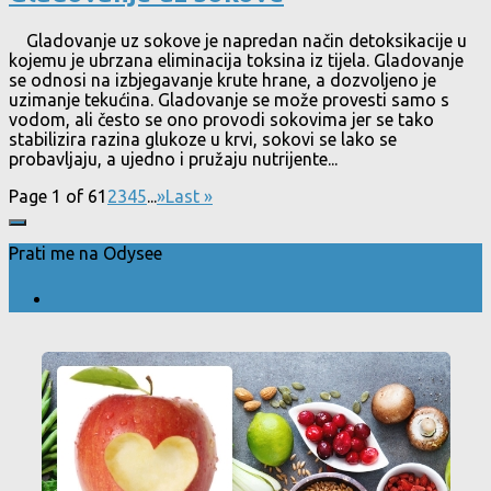
Gladovanje uz sokove je napredan način detoksikacije u
kojemu je ubrzana eliminacija toksina iz tijela. Gladovanje
se odnosi na izbjegavanje krute hrane, a dozvoljeno je
uzimanje tekućina. Gladovanje se može provesti samo s
vodom, ali često se ono provodi sokovima jer se tako
stabilizira razina glukoze u krvi, sokovi se lako se
probavljaju, a ujedno i pružaju nutrijente...
Page 1 of 6
1
2
3
4
5
...
»
Last »
Prati me na Odysee