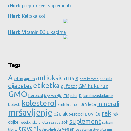
iHerb
preporučeni suplementi
iHerb
Keltska sol
iHerb
Vitamin D3 u kapima
Tags
A
antioksidans
B
aditiv
agrum
brokula
beta-karoten
etiketka
dijabetes
GM kukuruz
glifosat
GMO
herbicid
K
kardiovaskularne
ITM
juha
hipertenzija
kolesterol
minerali
lan
leća
bolesti
kruh
krumpir
mršavljenje
rak
povrće
ožujak
rak
pesticidi
suplement
dojke
sok
redukcijska dijeta
svibanj
rezidua
travanj
vegan
ugljikohidrati
vitamin
tikvica
vegetarijanstvo