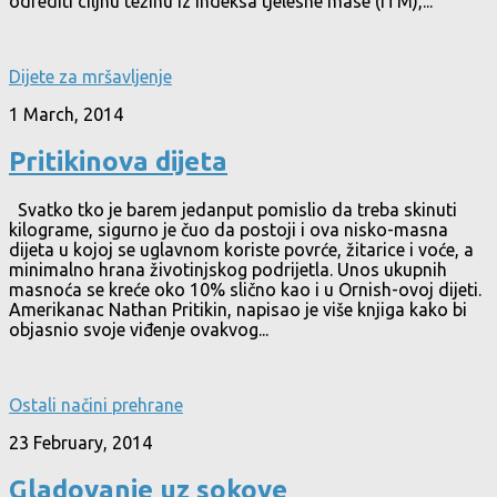
odrediti ciljnu težinu iz indeksa tjelesne mase (ITM),...
Dijete za mršavljenje
1 March, 2014
Pritikinova dijeta
Svatko tko je barem jedanput pomislio da treba skinuti
kilograme, sigurno je čuo da postoji i ova nisko-masna
dijeta u kojoj se uglavnom koriste povrće, žitarice i voće, a
minimalno hrana životinjskog podrijetla. Unos ukupnih
masnoća se kreće oko 10% slično kao i u Ornish-ovoj dijeti.
Amerikanac Nathan Pritikin, napisao je više knjiga kako bi
objasnio svoje viđenje ovakvog...
Ostali načini prehrane
23 February, 2014
Gladovanje uz sokove