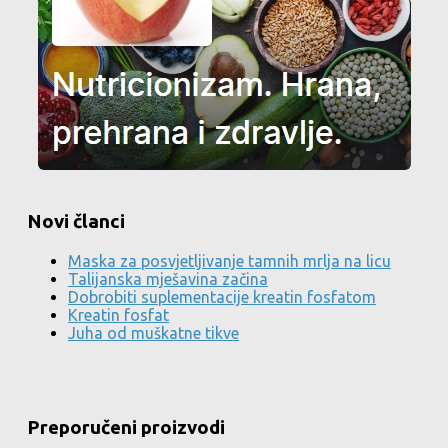
Novi članci
Maska za posvjetljivanje tamnih mrlja na licu
Talijanska mješavina začina
Dobrobiti suplementacije kreatin fosfatom
Kreatin fosfat
Juha od muškatne tikve
Preporučeni proizvodi