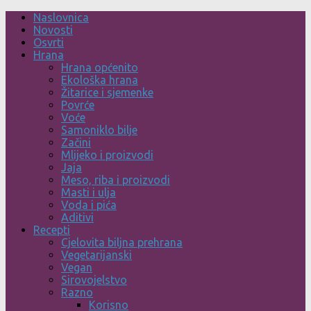
Skip
Naslovnica
to
Novosti
content
Osvrti
Hrana
Hrana općenito
Ekološka hrana
Žitarice i sjemenke
Povrće
Voće
Samoniklo bilje
Začini
Mlijeko i proizvodi
Jaja
Meso, riba i proizvodi
Masti i ulja
Voda i pića
Aditivi
Recepti
Cjelovita biljna prehrana
Vegetarijanski
Vegan
Sirovojelstvo
Razno
Korisno