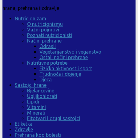
hrana, prehrana i zdravlje
Nutricionizam
O nutricionizmu
Važni pojmovi
Poznati nutricionisti
Načini prehrane
Odrasli
Vegetarijanstvo i veganstvo
Ostali načini prehrane
Nutritivne potrebe
Fizička aktivnost i sport
Trudnoća i dojenje
Djeca
Sastojci hrane
Bjelančevine
Ugljikohidrati
Lipidi
Vitamini
Minerali
Fitotvari i drugi sastojci
Etiketka
Zdravlje
Prehrana kod bolesti