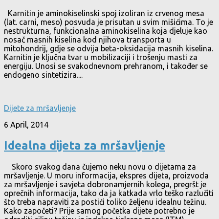
Karnitin je aminokiselinski spoj izoliran iz crvenog mesa
(lat. carni, meso) posvuda je prisutan u svim mišićima. To je
nestrukturna, funkcionalna aminokiselina koja djeluje kao
nosač masnih kiselina kod njihova transporta u
mitohondrij, gdje se odvija beta-oksidacija masnih kiselina.
Karnitin je ključna tvar u mobilizaciji i trošenju masti za
energiju. Unosi se svakodnevnom prehranom, i također se
endogeno sintetizira....
Dijete za mršavljenje
6 April, 2014
Idealna dijeta za mršavljenje
Skoro svakog dana čujemo neku novu o dijetama za
mršavljenje. U moru informacija, ekspres dijeta, proizvoda
za mršavljenje i savjeta dobronamjernih kolega, pregršt je
oprečnih informacija, tako da ja katkada vrlo teško razlučiti
što treba napraviti za postići toliko željenu idealnu težinu.
Kako započeti? Prije samog početka dijete potrebno je