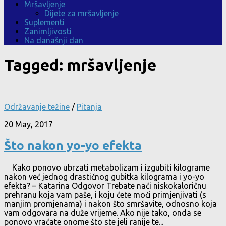
Mršavljenje
Dijete za mršavljenje
Suplementi
Zanimljivosti
Na današnji dan
Tagged:
mršavljenje
Održavanje težine
/
Pitanja
20 May, 2017
Što nakon yo-yo efekta
Kako ponovo ubrzati metabolizam i izgubiti kilograme
nakon već jednog drastičnog gubitka kilograma i yo-yo
efekta? – Katarina Odgovor Trebate naći niskokaloričnu
prehranu koja vam paše, i koju ćete moći primjenjivati (s
manjim promjenama) i nakon što smršavite, odnosno koja
vam odgovara na duže vrijeme. Ako nije tako, onda se
ponovo vraćate onome što ste jeli ranije te...