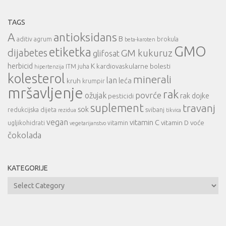
TAGS
A
antioksidans
B
aditiv
agrum
brokula
beta-karoten
GMO
etiketka
dijabetes
GM kukuruz
glifosat
herbicid
K
kardiovaskularne bolesti
ITM
juha
hipertenzija
kolesterol
minerali
lan
leća
kruh
krumpir
mršavljenje
rak
povrće
ožujak
rak dojke
pesticidi
suplement
travanj
sok
redukcijska dijeta
svibanj
rezidua
tikvica
vegan
vitamin C
vitamin D
voće
ugljikohidrati
vitamin
vegetarijanstvo
čokolada
KATEGORIJE
Kategorije