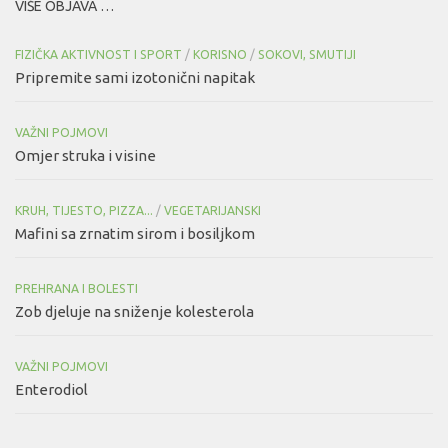
VIŠE OBJAVA …
FIZIČKA AKTIVNOST I SPORT
/
KORISNO
/
SOKOVI, SMUTIJI
Pripremite sami izotonični napitak
VAŽNI POJMOVI
Omjer struka i visine
KRUH, TIJESTO, PIZZA...
/
VEGETARIJANSKI
Mafini sa zrnatim sirom i bosiljkom
PREHRANA I BOLESTI
Zob djeluje na sniženje kolesterola
VAŽNI POJMOVI
Enterodiol