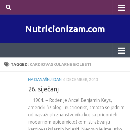
Skip to content
Nutricionizam.com
TAGGED:
KARDIOVASKULARNE BOLESTI
NA DANAŠNJI DAN
6 DECEMBER, 2013
26. siječanj
1904. – Rođen je Ancel Benjamin Keys,
američki fiziolog i nutricionist, smatra se jednim
od najvažnijih znanstvenika koji su pridonijeli
modernom epidemiološkom istraživanju
kardiovaskularnih bolesti. Njegovo je ime usko