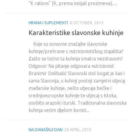
“K rations” (K, prema inicijali prezimena)....
HRANA I SUPLEMENTI
6 OCTOBER, 2013
Karakteristike slavonske kuhinje
Koje su osnovne značajke slavonske
kuhinje/prehrane s nutricionističkog stajališta?
Zašto se točno ta kuhinja smatra nezdravom?
Odgovor Na pitanje odgovara nutricionist
Branimir Dolibašić Slavonski stol bogat je kao i
sama Slavonija, u kuhinji postoji zamjetni utjecaj
mađarske kuhinje, nešto utjecaja bečke i
srednjoeuropske kuhinje te utjecaj s Istoka,
osobito arapski i turski. Tradicionalna slavonska
kuhinja većim dijelom koristi...
NA DANAŠNJI DAN
20 APRIL, 2013