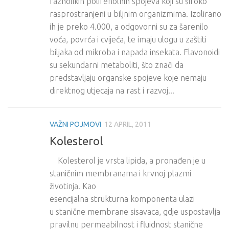
raznolikih polifenolnih spojeva koji su široko
rasprostranjeni u biljnim organizmima. Izolirano
ih je preko 4.000, a odgovorni su za šarenilo
voća, povrća i cvijeća, te imaju ulogu u zaštiti
biljaka od mikroba i napada insekata. Flavonoidi
su sekundarni metaboliti, što znači da
predstavljaju organske spojeve koje nemaju
direktnog utjecaja na rast i razvoj...
VAŽNI POJMOVI
12 APRIL, 2011
Kolesterol
Kolesterol je vrsta lipida, a pronađen je u
staničnim membranama i krvnoj plazmi
životinja. Kao
esencijalna strukturna komponenta ulazi
u stanične membrane sisavaca, gdje uspostavlja
pravilnu permeabilnost i fluidnost stanične