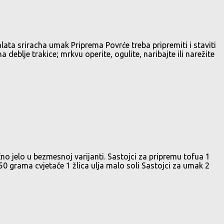
ata sriracha umak Priprema Povrće treba pripremiti i staviti
 deblje trakice; mrkvu operite, ogulite, naribajte ili narežite
o jelo u bezmesnoj varijanti. Sastojci za pripremu tofua 1
0 grama cvjetače 1 žlica ulja malo soli Sastojci za umak 2