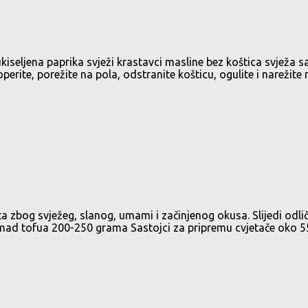
eljena paprika svježi krastavci masline bez koštica svježa sal
rite, porežite na pola, odstranite košticu, ogulite i narežite na
bog svježeg, slanog, umami i začinjenog okusa. Slijedi odličn
omad tofua 200-250 grama Sastojci za pripremu cvjetače oko 55