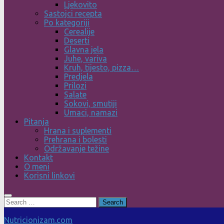
Ljekovito
Sastojci recepta
Po kategoriji
Cerealije
Deserti
Glavna jela
Juhe, variva
Kruh, tijesto, pizza…
Predjela
Prilozi
Salate
Sokovi, smutiji
Umaci, namazi
Pitanja
Hrana i suplementi
Prehrana i bolesti
Održavanje težine
Kontakt
O meni
Korisni linkovi
Search
for:
Nutricionizam.com