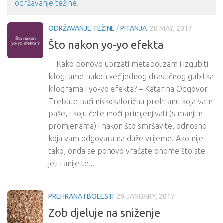
održavanje težine
.
ODRŽAVANJE TEŽINE
/
PITANJA
20 MAY, 2017
Što nakon yo-yo efekta
Kako ponovo ubrzati metabolizam i izgubiti
kilograme nakon već jednog drastičnog gubitka
kilograma i yo-yo efekta? – Katarina Odgovor
Trebate naći niskokaloričnu prehranu koja vam
paše, i koju ćete moći primjenjivati (s manjim
promjenama) i nakon što smršavite, odnosno
koja vam odgovara na duže vrijeme. Ako nije
tako, onda se ponovo vraćate onome što ste
jeli ranije te...
PREHRANA I BOLESTI
29 JANUARY, 2017
Zob djeluje na sniženje