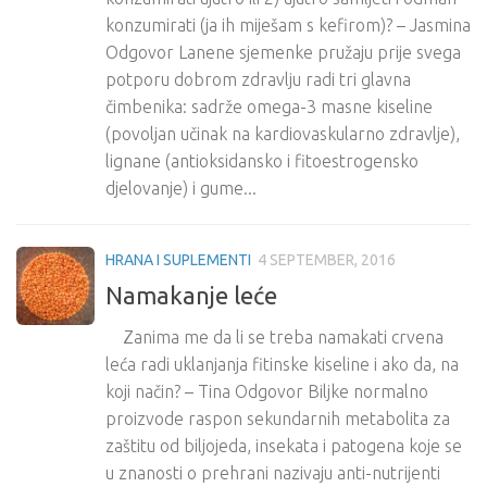
konzumirati (ja ih miješam s kefirom)? – Jasmina
Odgovor Lanene sjemenke pružaju prije svega
potporu dobrom zdravlju radi tri glavna
čimbenika: sadrže omega-3 masne kiseline
(povoljan učinak na kardiovaskularno zdravlje),
lignane (antioksidansko i fitoestrogensko
djelovanje) i gume...
HRANA I SUPLEMENTI
4 SEPTEMBER, 2016
Namakanje leće
Zanima me da li se treba namakati crvena
leća radi uklanjanja fitinske kiseline i ako da, na
koji način? – Tina Odgovor Biljke normalno
proizvode raspon sekundarnih metabolita za
zaštitu od biljojeda, insekata i patogena koje se
u znanosti o prehrani nazivaju anti-nutrijenti