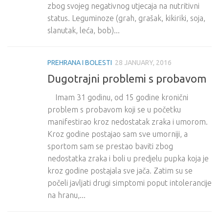
zbog svojeg negativnog utjecaja na nutritivni
status. Leguminoze (grah, grašak, kikiriki, soja,
slanutak, leća, bob)...
PREHRANA I BOLESTI
28 JANUARY, 2016
Dugotrajni problemi s probavom
Imam 31 godinu, od 15 godine kronični
problem s probavom koji se u početku
manifestirao kroz nedostatak zraka i umorom.
Kroz godine postajao sam sve umorniji, a
sportom sam se prestao baviti zbog
nedostatka zraka i boli u predjelu pupka koja je
kroz godine postajala sve jača. Zatim su se
počeli javljati drugi simptomi poput intolerancije
na hranu,...