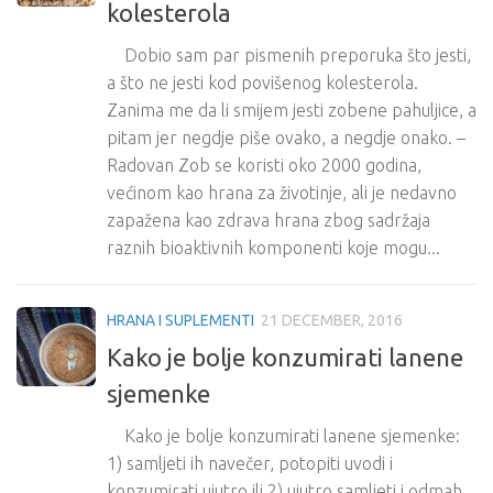
kolesterola
Dobio sam par pismenih preporuka što jesti,
a što ne jesti kod povišenog kolesterola.
Zanima me da li smijem jesti zobene pahuljice, a
pitam jer negdje piše ovako, a negdje onako. –
Radovan Zob se koristi oko 2000 godina,
većinom kao hrana za životinje, ali je nedavno
zapažena kao zdrava hrana zbog sadržaja
raznih bioaktivnih komponenti koje mogu...
HRANA I SUPLEMENTI
21 DECEMBER, 2016
Kako je bolje konzumirati lanene
sjemenke
Kako je bolje konzumirati lanene sjemenke:
1) samljeti ih navečer, potopiti uvodi i
konzumirati ujutro ili 2) ujutro samljeti i odmah