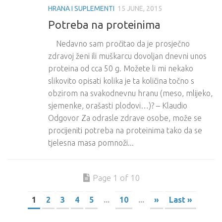
HRANA I SUPLEMENTI
15 JUNE, 2015
Potreba na proteinima
Nedavno sam pročitao da je prosječno
zdravoj ženi ili muškarcu dovoljan dnevni unos
proteina od cca 50 g. Možete li mi nekako
slikovito opisati kolika je ta količina točno s
obzirom na svakodnevnu hranu (meso, mlijeko,
sjemenke, orašasti plodovi…)? – Klaudio
Odgovor Za odrasle zdrave osobe, može se
procijeniti potreba na proteinima tako da se
tjelesna masa pomnoži...
Page 1 of 10
1
2
3
4
5
...
10
...
»
Last »