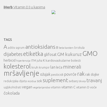
iHerb
Vitamin D3 u kapima
TAGS
A
antioksidans
B
aditiv
agrum
brokula
beta-karoten
GMO
etiketka
dijabetes
GM kukuruz
glifosat
herbicid
K
kardiovaskularne bolesti
ITM
juha
hipertenzija
kolesterol
minerali
lan
leća
kruh
krumpir
mršavljenje
rak
povrće
ožujak
rak dojke
pesticidi
suplement
travanj
sok
redukcijska dijeta
svibanj
rezidua
tikvica
vegan
vitamin C
vitamin D
voće
ugljikohidrati
vitamin
vegetarijanstvo
čokolada