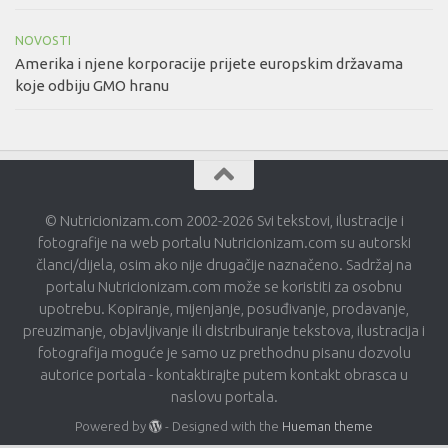
NOVOSTI
Amerika i njene korporacije prijete europskim državama
koje odbiju GMO hranu
© Nutricionizam.com 2002-2026 Svi tekstovi, ilustracije i
fotografije na web portalu Nutricionizam.com su autorski
članci/dijela, osim ako nije drugačije naznačeno. Sadržaj na
portalu Nutricionizam.com može se koristiti za osobnu
upotrebu. Kopiranje, mijenjanje, posuđivanje, prodavanje,
preuzimanje, objavljivanje ili distribuiranje tekstova, ilustracija i
fotografija moguće je samo uz prethodnu pisanu dozvolu
autorice portala - kontaktirajte putem kontakt obrasca u
naslovu portala.
Powered by
- Designed with the
Hueman theme