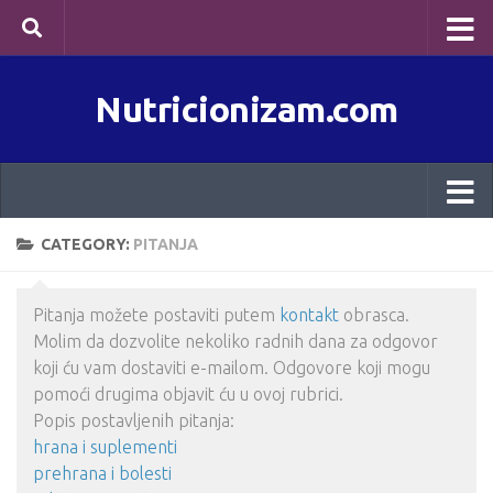
Skip to content
Nutricionizam.com
CATEGORY:
PITANJA
Pitanja možete postaviti putem
kontakt
obrasca.
Molim da dozvolite nekoliko radnih dana za odgovor
koji ću vam dostaviti e-mailom. Odgovore koji mogu
pomoći drugima objavit ću u ovoj rubrici.
Popis postavljenih pitanja:
hrana i suplementi
prehrana i bolesti