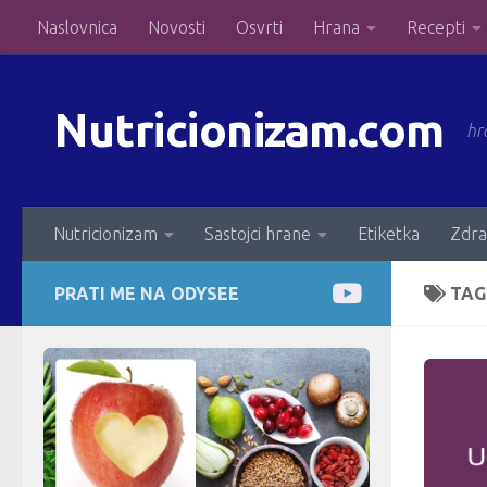
Naslovnica
Novosti
Osvrti
Hrana
Recepti
Skip to content
Nutricionizam.com
hr
Nutricionizam
Sastojci hrane
Etiketka
Zdra
PRATI ME NA ODYSEE
TAG