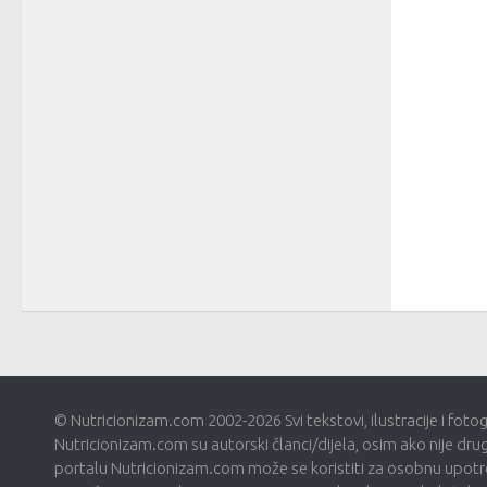
© Nutricionizam.com 2002-2026 Svi tekstovi, ilustracije i foto
Nutricionizam.com su autorski članci/dijela, osim ako nije dru
portalu Nutricionizam.com može se koristiti za osobnu upotre