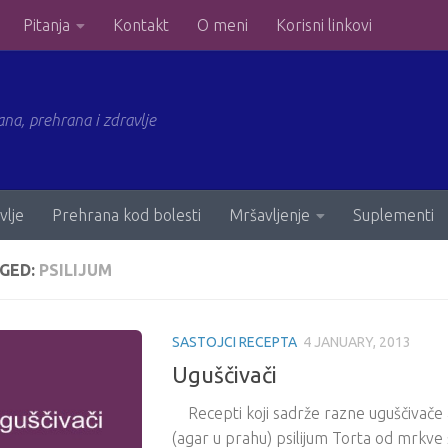
Pitanja
Kontakt
O meni
Korisni linkovi
ana, prehrana i zdravlje
vlje
Prehrana kod bolesti
Mršavljenje
Suplementi
GED:
PSILIJUM
SASTOJCI RECEPTA
4 JANUARY, 2013
Uguščivači
Recepti koji sadrže razne uguščivače 
(agar u prahu) psilijum Torta od mrkve