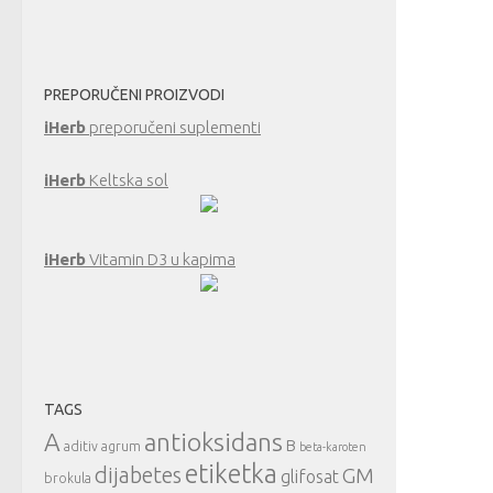
PREPORUČENI PROIZVODI
iHerb
preporučeni suplementi
iHerb
Keltska sol
iHerb
Vitamin D3 u kapima
TAGS
A
antioksidans
B
aditiv
agrum
beta-karoten
etiketka
dijabetes
GM
glifosat
brokula