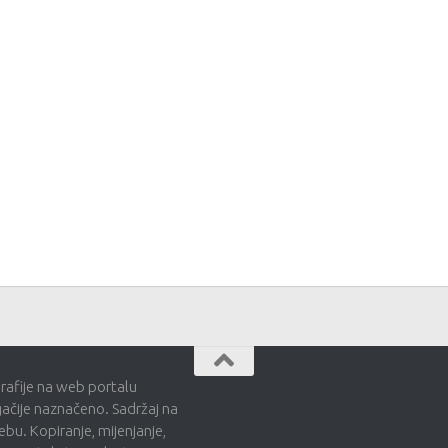
grafije na web portalu
gačije naznačeno. Sadržaj na
bu. Kopiranje, mijenjanje,