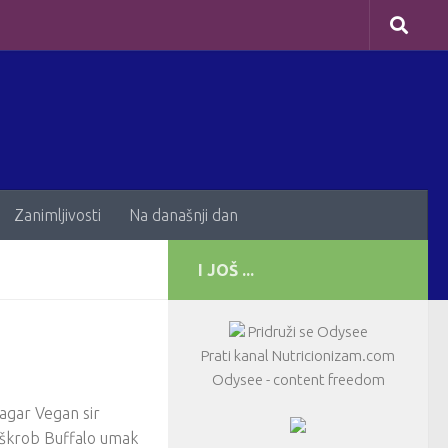
Zanimljivosti
Na današnji dan
I JOŠ ...
Pridruži se Odysee
Prati kanal Nutricionizam.com
Odysee - content freedom
agar Vegan sir
 škrob Buffalo umak