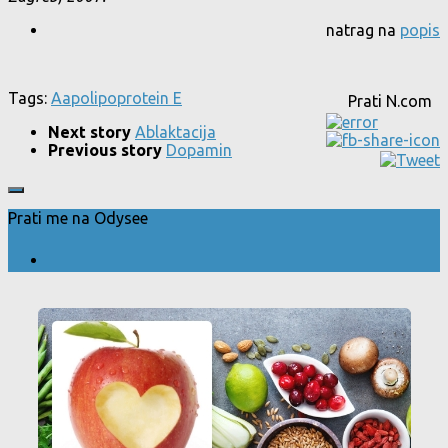
natrag na
popis
Tags:
A
apolipoprotein E
Prati N.com
Next story
Ablaktacija
Previous story
Dopamin
Prati me na Odysee