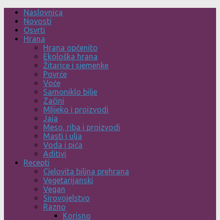
Skip
Naslovnica
to
Novosti
content
Osvrti
Hrana
Hrana općenito
Ekološka hrana
Žitarice i sjemenke
Povrće
Voće
Samoniklo bilje
Začini
Mlijeko i proizvodi
Jaja
Meso, riba i proizvodi
Masti i ulja
Voda i pića
Aditivi
Recepti
Cjelovita biljna prehrana
Vegetarijanski
Vegan
Sirovojelstvo
Razno
Korisno