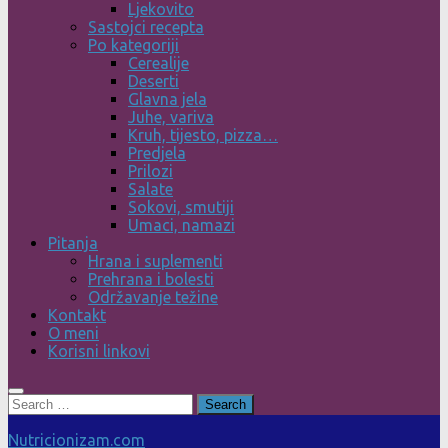
Ljekovito
Sastojci recepta
Po kategoriji
Cerealije
Deserti
Glavna jela
Juhe, variva
Kruh, tijesto, pizza…
Predjela
Prilozi
Salate
Sokovi, smutiji
Umaci, namazi
Pitanja
Hrana i suplementi
Prehrana i bolesti
Održavanje težine
Kontakt
O meni
Korisni linkovi
Search
for:
Nutricionizam.com