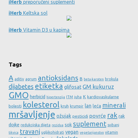
iHerb
preporučeni suplementi
iHerb
Keltska sol
iHerb
Vitamin D3 u kapima
Tags
A
antioksidans
B
aditiv
agrum
brokula
beta-karoten
etiketka
dijabetes
GM kukuruz
glifosat
GMO
herbicid
K
kardiovaskularne
ITM
juha
hipertenzija
kolesterol
minerali
lan
leća
bolesti
kruh
krumpir
mršavljenje
rak
povrće
ožujak
rak
pesticidi
suplement
dojke
sok
redukcijska dijeta
svibanj
rezidua
travanj
vegan
ugljikohidrati
vitamin
tikvica
vegetarijanstvo