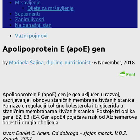
Mršavljenje
Dijete za mršavljenje
Suplementi
Zanimljivosti
Na današnji dan
Važni pojmovi
Apolipoprotein E (apoE) gen
by
Marinela Šajina, dipl.ing. nutricionist
·
6 November, 2018
Apolipoprotein E (apoE) gen je gen uključen u razvoj,
sazrijevanje i obnovu staničnih membrana živčanih stanica.
Pomaže u regulaciji količine kolesterola i triglicerida u
staničnim membranama živčanih stanica. Postoje tri oblika
gena: E2, E3 i E4. Gen apoE4 pojačava rizik od Alzheimerove
bolesti i drugih oboljenja.
Izvor: Daniel G. Amen. Od dobroga – sjajan mozak. V.B.Z.
Zagreb, 2007.