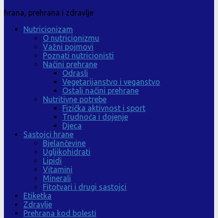
hrana, prehrana i zdravlje
Nutricionizam
O nutricionizmu
Važni pojmovi
Poznati nutricionisti
Načini prehrane
Odrasli
Vegetarijanstvo i veganstvo
Ostali načini prehrane
Nutritivne potrebe
Fizička aktivnost i sport
Trudnoća i dojenje
Djeca
Sastojci hrane
Bjelančevine
Ugljikohidrati
Lipidi
Vitamini
Minerali
Fitotvari i drugi sastojci
Etiketka
Zdravlje
Prehrana kod bolesti