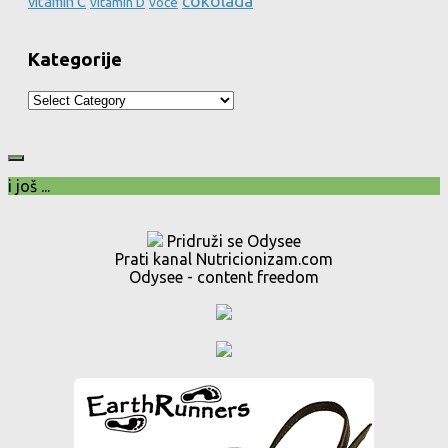
čokolada
vitamin C
vitamin D
voće
Kategorije
Kategorije
i još ...
Pridruži se Odysee
Prati kanal Nutricionizam.com
Odysee - content freedom