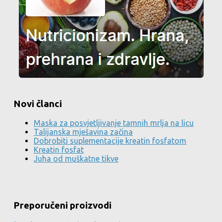
Novi članci
Maska za posvjetljivanje tamnih mrlja na licu
Talijanska mješavina začina
Dobrobiti suplementacije kreatin fosfatom
Kreatin fosfat
Juha od muškatne tikve
Preporučeni proizvodi