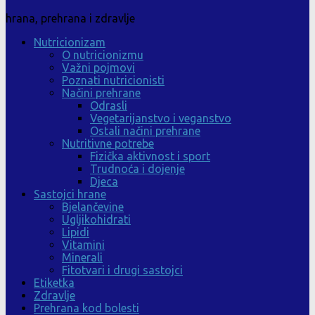
hrana, prehrana i zdravlje
Nutricionizam
O nutricionizmu
Važni pojmovi
Poznati nutricionisti
Načini prehrane
Odrasli
Vegetarijanstvo i veganstvo
Ostali načini prehrane
Nutritivne potrebe
Fizička aktivnost i sport
Trudnoća i dojenje
Djeca
Sastojci hrane
Bjelančevine
Ugljikohidrati
Lipidi
Vitamini
Minerali
Fitotvari i drugi sastojci
Etiketka
Zdravlje
Prehrana kod bolesti