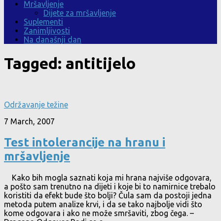
Mršavljenje
Dijete za mršavljenje
Suplementi
Zanimljivosti
Na današnji dan
Tagged:
antitijelo
Održavanje težine
7 March, 2007
Test intolerancije na hranu i
mršavljenje
Kako bih mogla saznati koja mi hrana najviše odgovara,
a pošto sam trenutno na dijeti i koje bi to namirnice trebalo
koristiti da efekt bude što bolji? Čula sam da postoji jedna
metoda putem analize krvi, i da se tako najbolje vidi što
kome odgovara i ako ne može smršaviti, zbog čega. –