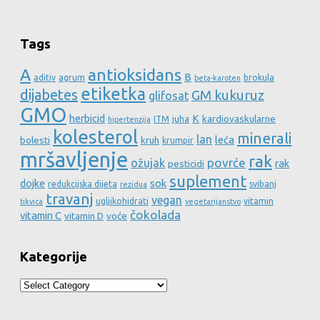
Tags
A
antioksidans
B
aditiv
agrum
brokula
beta-karoten
etiketka
dijabetes
GM kukuruz
glifosat
GMO
herbicid
K
kardiovaskularne
ITM
juha
hipertenzija
kolesterol
minerali
lan
leća
bolesti
kruh
krumpir
mršavljenje
rak
povrće
ožujak
rak
pesticidi
suplement
dojke
sok
redukcijska dijeta
svibanj
rezidua
travanj
vegan
ugljikohidrati
vitamin
tikvica
vegetarijanstvo
čokolada
vitamin C
vitamin D
voće
Kategorije
Kategorije