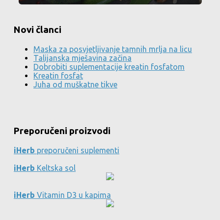
Novi članci
Maska za posvjetljivanje tamnih mrlja na licu
Talijanska mješavina začina
Dobrobiti suplementacije kreatin fosfatom
Kreatin fosfat
Juha od muškatne tikve
Preporučeni proizvodi
iHerb
preporučeni suplementi
iHerb
Keltska sol
iHerb
Vitamin D3 u kapima