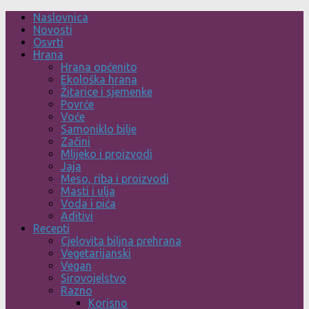
Skip
Naslovnica
to
Novosti
content
Osvrti
Hrana
Hrana općenito
Ekološka hrana
Žitarice i sjemenke
Povrće
Voće
Samoniklo bilje
Začini
Mlijeko i proizvodi
Jaja
Meso, riba i proizvodi
Masti i ulja
Voda i pića
Aditivi
Recepti
Cjelovita biljna prehrana
Vegetarijanski
Vegan
Sirovojelstvo
Razno
Korisno