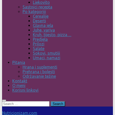
Ljekovito
Sastojci recepta
Po kategoriji
Cerealije
Deserti
Glavna jela
Juhe, variva
Kruh, tijesto, pizza…
Predjela
Prilozi
Salate
Sokovi, smutiji
Umaci, namazi
Pitanja
Hrana i suplementi
Prehrana i bolesti
Održavanje težine
Kontakt
O meni
Korisni linkovi
Search
for:
Nutricionizam.com