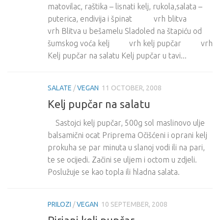
matovilac, raštika – lisnati kelj, rukola,salata –
puterica, endivija i špinat vrh blitva
vrh Blitva u bešamelu Sladoled na štapiću od
šumskog voća kelj vrh kelj pupčar vrh
Kelj pupčar na salatu Kelj pupčar u tavi...
SALATE
/
VEGAN
11 OCTOBER, 2008
Kelj pupčar na salatu
Sastojci kelj pupčar, 500g sol maslinovo ulje
balsamični ocat Priprema Očišćeni i oprani kelj
prokuha se par minuta u slanoj vodi ili na pari,
te se ocijedi. Začini se uljem i octom u zdjeli.
Poslužuje se kao topla ili hladna salata.
PRILOZI
/
VEGAN
10 SEPTEMBER, 2008