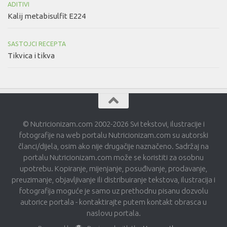
ADITIVI
Kalij metabisulfit E224
SASTOJCI RECEPTA
Tikvica i tikva
© Nutricionizam.com 2002-2026 Svi tekstovi, ilustracije i
fotografije na web portalu Nutricionizam.com su autorski
članci/dijela, osim ako nije drugačije naznačeno. Sadržaj na
portalu Nutricionizam.com može se koristiti za osobnu
upotrebu. Kopiranje, mijenjanje, posuđivanje, prodavanje,
preuzimanje, objavljivanje ili distribuiranje tekstova, ilustracija i
fotografija moguće je samo uz prethodnu pisanu dozvolu
autorice portala - kontaktirajte putem kontakt obrasca u
naslovu portala.