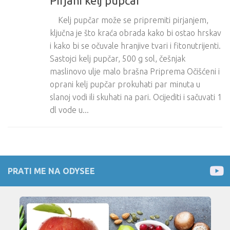
Pirjani kelj pupčar
Kelj pupčar može se pripremiti pirjanjem,
ključna je što kraća obrada kako bi ostao hrskav
i kako bi se očuvale hranjive tvari i fitonutrijenti.
Sastojci kelj pupčar, 500 g sol, češnjak
maslinovo ulje malo brašna Priprema Očišćeni i
oprani kelj pupčar prokuhati par minuta u
slanoj vodi ili skuhati na pari. Ocijediti i sačuvati 1
dl vode u...
PRATI ME NA ODYSEE