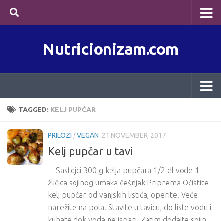
Skip to content
Nutricionizam.com
TAGGED:
KELJ PUPČAR
PRILOZI
/
VEGAN
21 NOVEMBER, 2017
Kelj pupčar u tavi
Sastojci 300 g kelja pupčara 1/2 dl vode 1
žličica sojinog umaka češnjak Priprema Očistite
kelj pupčar od vanjskih listića, operite. Veće
narežite na pola. Stavite u tavicu, do liste vodu i
kuhate dok voda ne ispari. Zatim dodajte sojin