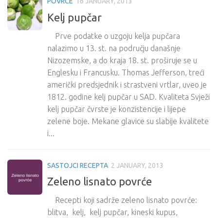
POVRĆE
16 JANUARY, 2013
Kelj pupčar
Prve podatke o uzgoju kelja pupčara
nalazimo u 13. st. na području današnje
Nizozemske, a do kraja 18. st. proširuje se u
Englesku i Francusku. Thomas Jefferson, treći
američki predsjednik i strastveni vrtlar, uveo je
1812. godine kelj pupčar u SAD. Kvaliteta Svježi
kelj pupčar čvrste je konzistencije i lijepe
zelene boje. Mekane glavice su slabije kvalitete
i...
SASTOJCI RECEPTA
2 JANUARY, 2013
Zeleno lisnato povrće
Recepti koji sadrže zeleno lisnato povrće:
blitva, kelj, kelj pupčar, kineski kupus,