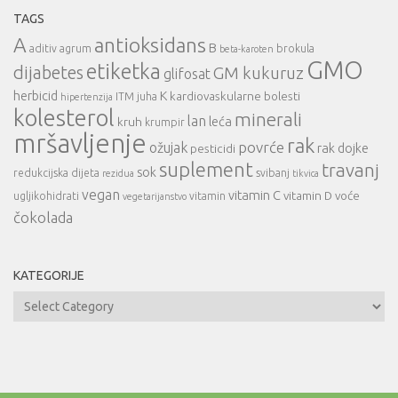
TAGS
A
antioksidans
B
aditiv
agrum
brokula
beta-karoten
GMO
etiketka
dijabetes
GM kukuruz
glifosat
herbicid
K
kardiovaskularne bolesti
ITM
juha
hipertenzija
kolesterol
minerali
lan
leća
kruh
krumpir
mršavljenje
rak
povrće
ožujak
rak dojke
pesticidi
suplement
travanj
sok
redukcijska dijeta
svibanj
rezidua
tikvica
vegan
vitamin C
vitamin D
voće
ugljikohidrati
vitamin
vegetarijanstvo
čokolada
KATEGORIJE
Kategorije