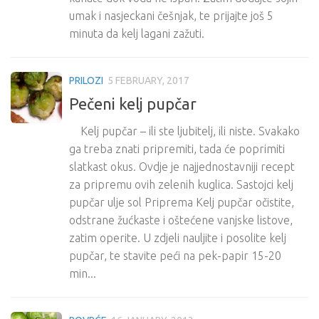
umak i nasjeckani češnjak, te prijajte još 5
minuta da kelj lagani zažuti.
PRILOZI
5 FEBRUARY, 2017
Pečeni kelj pupčar
Kelj pupčar – ili ste ljubitelj, ili niste. Svakako
ga treba znati pripremiti, tada će poprimiti
slatkast okus. Ovdje je najjednostavniji recept
za pripremu ovih zelenih kuglica. Sastojci kelj
pupčar ulje sol Priprema Kelj pupčar očistite,
odstrane žućkaste i oštećene vanjske listove,
zatim operite. U zdjeli nauljite i posolite kelj
pupčar, te stavite peći na pek-papir 15-20
min...