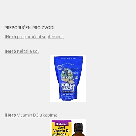
PREPORUČENI PROIZVODI
iHerb
preporučeni suplementi
iHerb
Keltska sol
iHerb
Vitamin D3 u kapima