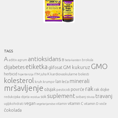
TAGS
A
antioksidans
B
aditiv
agrum
brokula
beta-karoten
GMO
etiketka
dijabetes
GM kukuruz
glifosat
herbicid
K
kardiovaskularne bolesti
ITM
juha
hipertenzija
kolesterol
minerali
lan
leća
kruh
krumpir
mršavljenje
rak
povrće
ožujak
rak dojke
pesticidi
suplement
travanj
sok
redukcijska dijeta
svibanj
rezidua
tikvica
vegan
vitamin C
vitamin D
voće
ugljikohidrati
vitamin
vegetarijanstvo
čokolada