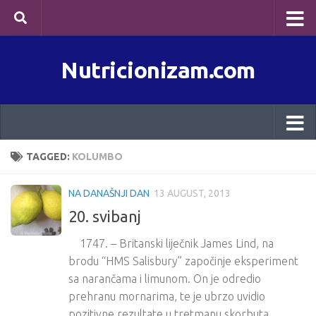
Skip to content
Nutricionizam.com
TAGGED:
KOLUMBO
NA DANAŠNJI DAN
13 AUGUST, 2013
20. svibanj
1747. – Britanski liječnik James Lind, na
brodu “HMS Salisbury” započinje eksperiment
sa narančama i limunom. On je odredio
prehranu mornarima, te je ubrzo uvidio
pozitivne rezultate u tretmanu skorbuta.