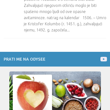
Zahvaljujući njegovom otkriću moglo je biti
spašeno mnogo ljudi od ove opasne
avitaminoze. natrag na kalendar 1506. – Umro
je Kristofer Kolumbo (r. 1451. g.), zahvaljujući
njemu, 1492. g. započela...
PRATI ME NA ODYSEE