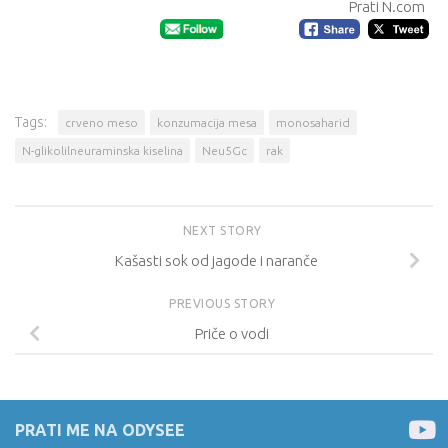
Prati N.com
Tags:
crveno meso
konzumacija mesa
monosaharid
N-glikolilneuraminska kiselina
Neu5Gc
rak
NEXT STORY
Kašasti sok od jagode i naranče
PREVIOUS STORY
Priče o vodi
PRATI ME NA ODYSEE