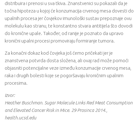
distribuira i prenosi u sva tkiva. Znanstvenici su pokazali da je
točna hipoteza u kojoj će konzumacija crvenog mesa dovesti do
upalnih procesa jer čovjekov imunološki sustav prepoznaje ovu
molekulu kao stranu, te konstantno stvara antitijela što dovodi
do kronične upale. Također, od ranije je poznato da upravo
kronični upalni procesi promoviraju formiranje tumora.
Za konačni dokaz kod čovjeka još ćemo pričekati jer je
znanstvena potvrda dosta složena, ali ovaj rad može pomoći
objasniti potencijalne veze između konzumacije crvenog mesa,
raka i drugih bolesti koje se pogoršavaju kroničnim upalnim
procesima.
Izvor:
Heather Buschman. Sugar Molecule Links Red Meat Consumption
and Elevated Cancer Risk in Mice. 29 Prosinca 2014.,
health.ucsd.edu