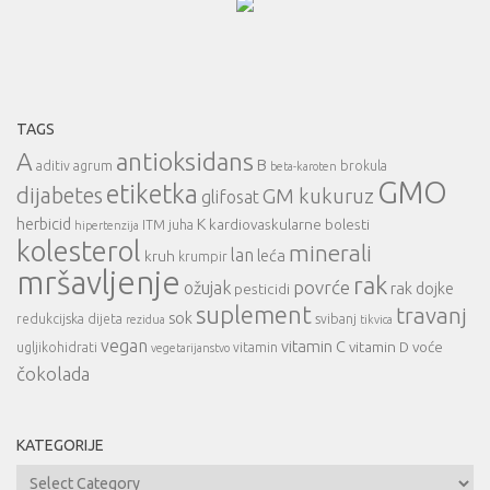
TAGS
A
antioksidans
B
aditiv
agrum
brokula
beta-karoten
GMO
etiketka
dijabetes
GM kukuruz
glifosat
herbicid
K
kardiovaskularne bolesti
ITM
juha
hipertenzija
kolesterol
minerali
lan
leća
kruh
krumpir
mršavljenje
rak
povrće
ožujak
rak dojke
pesticidi
suplement
travanj
sok
redukcijska dijeta
svibanj
rezidua
tikvica
vegan
vitamin C
vitamin D
voće
ugljikohidrati
vitamin
vegetarijanstvo
čokolada
KATEGORIJE
Kategorije