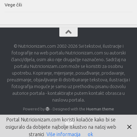
Vege čili
© Nutricionizam.com 2002-2026 Svi tekstovi, ilustracije i
fotografije na web portalu Nutricionizam.com su autorski
članci/dijela, osim ako nije drugačije naznačeno. Sadržaj na
portalu Nutricionizam.com može se koristiti za osobnu
upotrebu. Kopiranje, mijenjanje, posuđivanje, prodavanje,
preuzimanje, objavljivanje ili distribuiranje tekstova, ilustracija i
fotografija moguće je samo uz prethodnu pisanu dozvolu
autorice portala - kontaktirajte putem kontakt obrasca u
naslovu portala.
Powered by
- Designed with the
Hueman theme
Portal Nutricionizam.com koristi kolačiće kako bi se
osiguralo da dobijete najbolje iskustvo na našoj web
stranici
Više informacija
ok