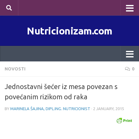
Skip to content
Nutricionizam.com
NOVOSTI
0
Jednostavni šećer iz mesa povezan s
povećanim rizikom od raka
BY
MARINELA ŠAJINA, DIPL.ING. NUTRICIONIST
·
2 JANUARY, 2015