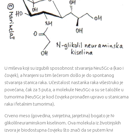
U miševa koji su izgubili sposobnost stvaranja Neu5Gc-a (kao i
čovjek), a hranjeni su tim šećerom došlo je do spontanog
stvaranja stanica raka. Učestalost nastanka raka višestruko je
povećana, čak za 5 puta, a molekule Neu5Gc-a su se taložile u
tumorima (Neu5Gc je kod čovjeka pronađen upravo u stanicama
raka i fetalnim tumorima).
Crveno meso (govedina, svinjetina, janjetina) bogato je N-
glikolilneuraminskom kiselinom. Ova molekula iz životinjskih
izvora je biodostupna čovjeku što znači da se putem krvi