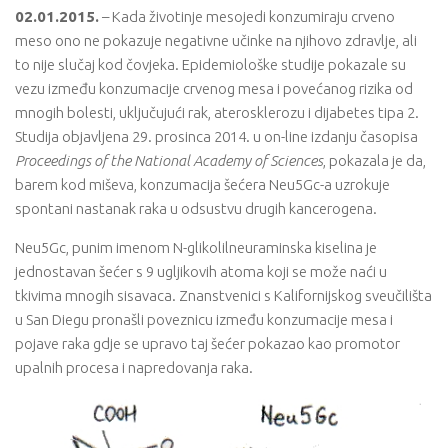
02.01.2015.
– Kada životinje mesojedi konzumiraju crveno
meso ono ne pokazuje negativne učinke na njihovo zdravlje, ali
to nije slučaj kod čovjeka. Epidemiološke studije pokazale su
vezu između konzumacije crvenog mesa i povećanog rizika od
mnogih bolesti, uključujući rak, aterosklerozu i dijabetes tipa 2.
Studija objavljena 29. prosinca 2014. u on-line izdanju časopisa
Proceedings of the National Academy of Sciences
, pokazala je da,
barem kod miševa, konzumacija šećera Neu5Gc-a uzrokuje
spontani nastanak raka u odsustvu drugih kancerogena.
Neu5Gc, punim imenom N-glikolilneuraminska kiselina je
jednostavan šećer s 9 ugljikovih atoma koji se može naći u
tkivima mnogih sisavaca. Znanstvenici s Kalifornijskog sveučilišta
u San Diegu pronašli poveznicu između konzumacije mesa i
pojave raka gdje se upravo taj šećer pokazao kao promotor
upalnih procesa i napredovanja raka.