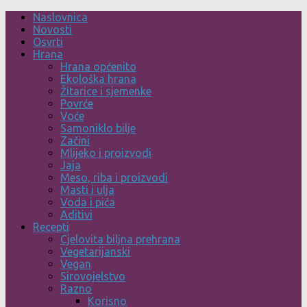
Skip
Naslovnica
to
Novosti
content
Osvrti
Hrana
Hrana općenito
Ekološka hrana
Žitarice i sjemenke
Povrće
Voće
Samoniklo bilje
Začini
Mlijeko i proizvodi
Jaja
Meso, riba i proizvodi
Masti i ulja
Voda i pića
Aditivi
Recepti
Cjelovita biljna prehrana
Vegetarijanski
Vegan
Sirovojelstvo
Razno
Korisno