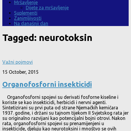
Mršavljenje
Dijete za mršavljenje
Suplementi
Zanimljivosti
Na današnji dan
Tagged:
neurotoksin
Važni pojmovi
15 October, 2015
Organofosforni insekticidi
Organofosforni spojevi su derivati fosforne kiseline i
koriste se kao insekticidi, herbicidi i nervni agenti.
Sintetizirani su prvi puta od strane Njemačkih kemičara
1937. godine, i držani su tajnom tijekom II Svjetskog rata jer
su originalno razvijani kao potencijalni bojni otrovi. Nakon
rata, organofosforni spojevi su prenamijenjeni u
insekticide, djeluju kao neurotoksini i mnoštvo se ovih