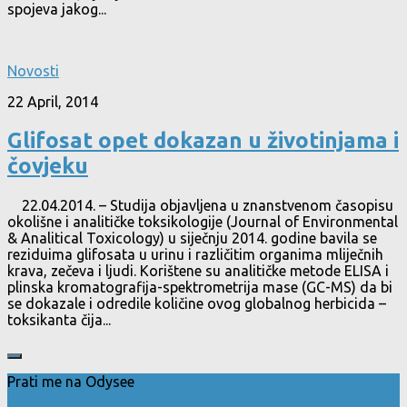
spojeva jakog...
Novosti
22 April, 2014
Glifosat opet dokazan u životinjama i
čovjeku
22.04.2014. – Studija objavljena u znanstvenom časopisu
okolišne i analitičke toksikologije (Journal of Environmental
& Analitical Toxicology) u siječnju 2014. godine bavila se
reziduima glifosata u urinu i različitim organima mliječnih
krava, zečeva i ljudi. Korištene su analitičke metode ELISA i
plinska kromatografija-spektrometrija mase (GC-MS) da bi
se dokazale i odredile količine ovog globalnog herbicida –
toksikanta čija...
Prati me na Odysee