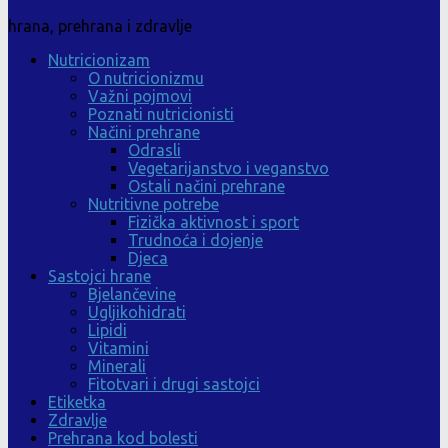
hrana, prehrana i zdravlje
Nutricionizam
O nutricionizmu
Važni pojmovi
Poznati nutricionisti
Načini prehrane
Odrasli
Vegetarijanstvo i veganstvo
Ostali načini prehrane
Nutritivne potrebe
Fizička aktivnost i sport
Trudnoća i dojenje
Djeca
Sastojci hrane
Bjelančevine
Ugljikohidrati
Lipidi
Vitamini
Minerali
Fitotvari i drugi sastojci
Etiketka
Zdravlje
Prehrana kod bolesti