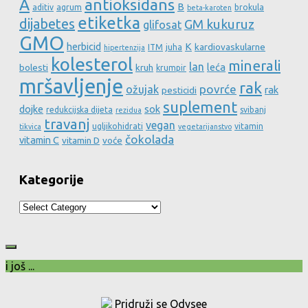
A
antioksidans
B
aditiv
agrum
brokula
beta-karoten
etiketka
dijabetes
GM kukuruz
glifosat
GMO
herbicid
K
kardiovaskularne
ITM
juha
hipertenzija
kolesterol
minerali
lan
leća
bolesti
kruh
krumpir
mršavljenje
rak
povrće
ožujak
rak
pesticidi
suplement
dojke
sok
redukcijska dijeta
svibanj
rezidua
travanj
vegan
ugljikohidrati
vitamin
tikvica
vegetarijanstvo
čokolada
vitamin C
vitamin D
voće
Kategorije
Kategorije
i još ...
Pridruži se Odysee