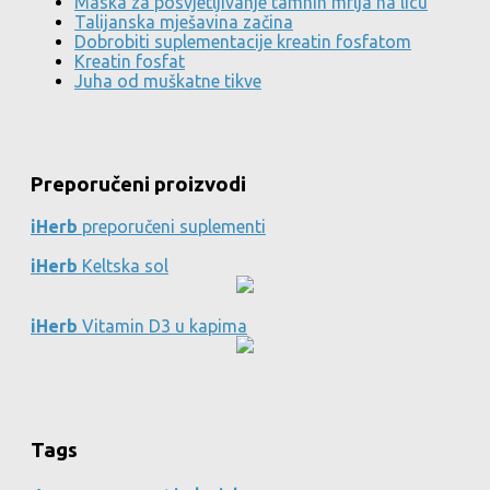
Maska za posvjetljivanje tamnih mrlja na licu
Talijanska mješavina začina
Dobrobiti suplementacije kreatin fosfatom
Kreatin fosfat
Juha od muškatne tikve
Preporučeni proizvodi
iHerb
preporučeni suplementi
iHerb
Keltska sol
iHerb
Vitamin D3 u kapima
Tags