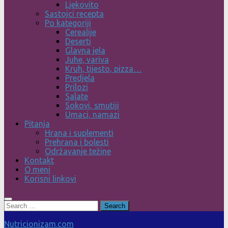
Ljekovito
Sastojci recepta
Po kategoriji
Cerealije
Deserti
Glavna jela
Juhe, variva
Kruh, tijesto, pizza…
Predjela
Prilozi
Salate
Sokovi, smutiji
Umaci, namazi
Pitanja
Hrana i suplementi
Prehrana i bolesti
Održavanje težine
Kontakt
O meni
Korisni linkovi
Search
for:
Nutricionizam.com