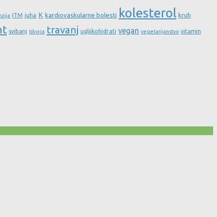
kolesterol
K
kardiovaskularne bolesti
kruh
ITM
juha
nzija
nt
travanj
vegan
svibanj
ugljikohidrati
vitamin
tikvica
vegetarijanstvo