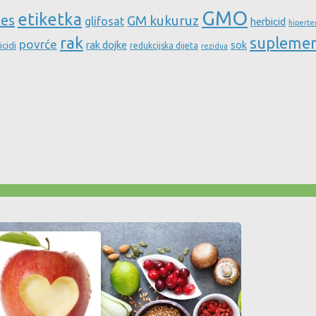
GMO
etiketka
tes
GM kukuruz
glifosat
herbicid
hiperte
rak
supleme
povrće
rak dojke
sok
icidi
redukcijska dijeta
rezidua