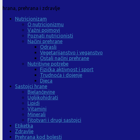
hrana, prehrana i zdravlje
Nutricionizam
O nutricionizmu
Važni pojmovi
Poznati nutricionisti
Načini prehrane
Odrasli
Vegetarijanstvo i veganstvo
Ostali načini prehrane
Nutritivne potrebe
Fizička aktivnost i sport
Trudnoća i dojenje
Djeca
Sastojci hrane
Bjelančevine
Ugljikohidrati
Lipidi
Vitamini
Minerali
Fitotvari i drugi sastojci
Etiketka
Zdravlje
Prehrana kod bolesti