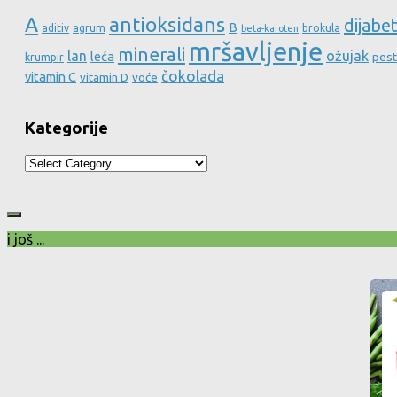
A
antioksidans
dijabe
B
aditiv
agrum
brokula
beta-karoten
mršavljenje
minerali
lan
ožujak
leća
pest
krumpir
čokolada
vitamin C
vitamin D
voće
Kategorije
Kategorije
i još ...