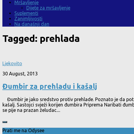
Mršavljenje
Dijete za mršavljenje
Suplementi
Zanimljivosti
Na današnji dan
Tagged:
prehlada
Ljekovito
30 August, 2013
Đumbir za prehladu i kašalj
Đumbir je jako sredstvo protiv prehlade. Poznato je da potič
kašalj. Sastojci svježi korijen đumbira Priprema Naribati đumbi
se pije na prazan želudac....
Prati me na Odysee