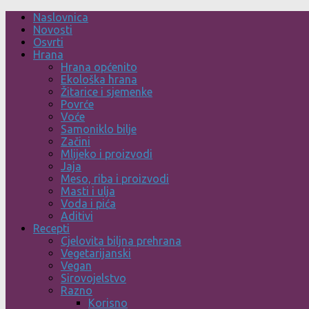
Skip
Naslovnica
to
Novosti
content
Osvrti
Hrana
Hrana općenito
Ekološka hrana
Žitarice i sjemenke
Povrće
Voće
Samoniklo bilje
Začini
Mlijeko i proizvodi
Jaja
Meso, riba i proizvodi
Masti i ulja
Voda i pića
Aditivi
Recepti
Cjelovita biljna prehrana
Vegetarijanski
Vegan
Sirovojelstvo
Razno
Korisno