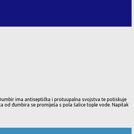
Đumbir ima antiseptička i protuupalna svojstva te potiskuje
 soka od đumbira se promiješa s pola šalice tople vode. Napitak