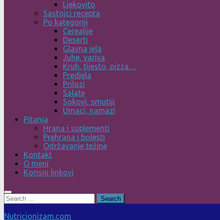
Ljekovito
Sastojci recepta
Po kategoriji
Cerealije
Deserti
Glavna jela
Juhe, variva
Kruh, tijesto, pizza…
Predjela
Prilozi
Salate
Sokovi, smutiji
Umaci, namazi
Pitanja
Hrana i suplementi
Prehrana i bolesti
Održavanje težine
Kontakt
O meni
Korisni linkovi
Search
for:
Nutricionizam.com