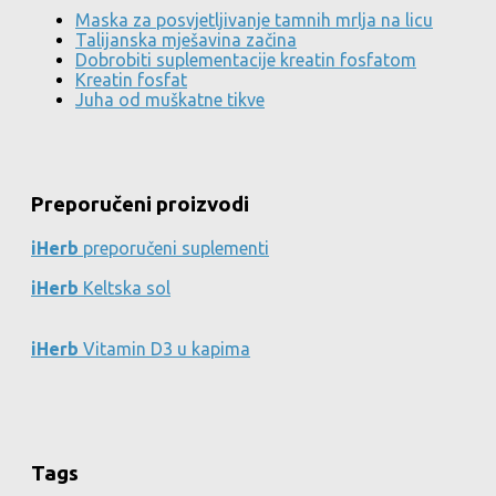
Maska za posvjetljivanje tamnih mrlja na licu
Talijanska mješavina začina
Dobrobiti suplementacije kreatin fosfatom
Kreatin fosfat
Juha od muškatne tikve
Preporučeni proizvodi
iHerb
preporučeni suplementi
iHerb
Keltska sol
iHerb
Vitamin D3 u kapima
Tags