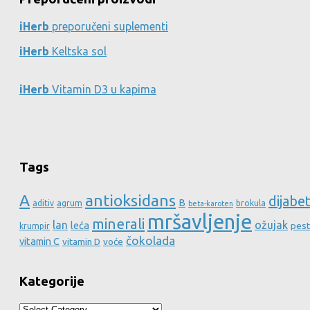
iHerb
preporučeni suplementi
iHerb
Keltska sol
iHerb
Vitamin D3 u kapima
Tags
A
antioksidans
dijabe
B
aditiv
agrum
brokula
beta-karoten
mršavljenje
minerali
lan
ožujak
leća
pest
krumpir
čokolada
vitamin C
vitamin D
voće
Kategorije
Kategorije