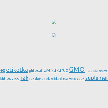
GMO
etiketka
tes
GM kukuruz
glifosat
herbicid
hiperte
rak
supleme
povrće
rak dojke
sok
icidi
redukcijska dijeta
rezidua