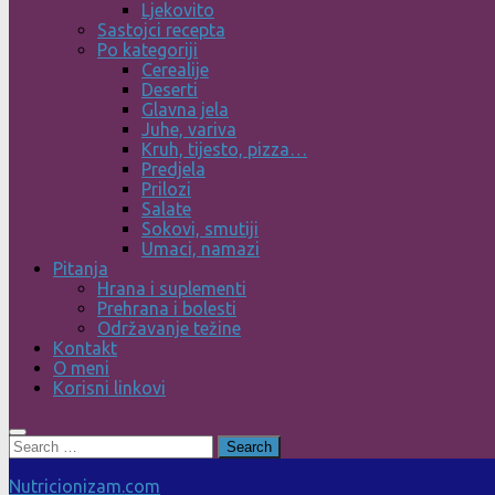
Ljekovito
Sastojci recepta
Po kategoriji
Cerealije
Deserti
Glavna jela
Juhe, variva
Kruh, tijesto, pizza…
Predjela
Prilozi
Salate
Sokovi, smutiji
Umaci, namazi
Pitanja
Hrana i suplementi
Prehrana i bolesti
Održavanje težine
Kontakt
O meni
Korisni linkovi
Search
for:
Nutricionizam.com