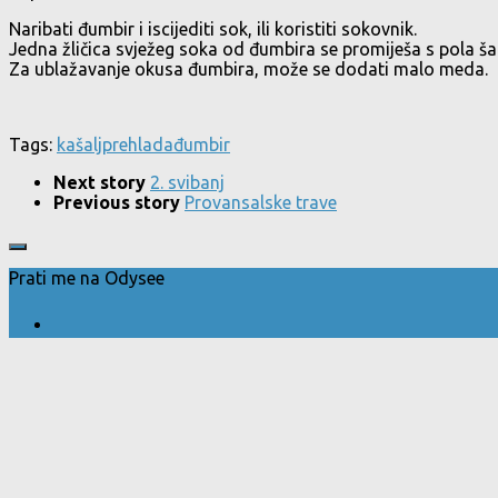
Naribati đumbir i iscijediti sok, ili koristiti sokovnik.
Jedna žličica svježeg soka od đumbira se promiješa s pola šal
Za ublažavanje okusa đumbira, može se dodati malo meda.
Tags:
kašalj
prehlada
đumbir
Next story
2. svibanj
Previous story
Provansalske trave
Prati me na Odysee