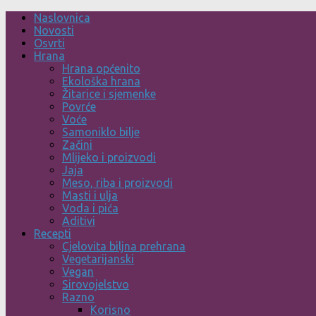
Skip
Naslovnica
to
Novosti
content
Osvrti
Hrana
Hrana općenito
Ekološka hrana
Žitarice i sjemenke
Povrće
Voće
Samoniklo bilje
Začini
Mlijeko i proizvodi
Jaja
Meso, riba i proizvodi
Masti i ulja
Voda i pića
Aditivi
Recepti
Cjelovita biljna prehrana
Vegetarijanski
Vegan
Sirovojelstvo
Razno
Korisno