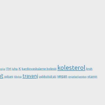
kolesterol
K
kardiovaskularne bolesti
kruh
ITM
juha
nzija
nt
travanj
vegan
svibanj
ugljikohidrati
vitamin
tikvica
vegetarijanstvo