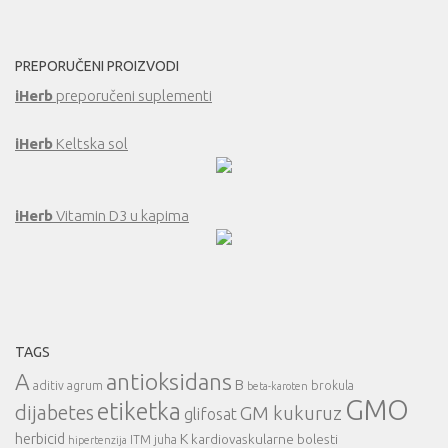
PREPORUČENI PROIZVODI
iHerb
preporučeni suplementi
iHerb
Keltska sol
iHerb
Vitamin D3 u kapima
TAGS
A
antioksidans
B
aditiv
agrum
brokula
beta-karoten
GMO
etiketka
dijabetes
GM kukuruz
glifosat
herbicid
K
kardiovaskularne bolesti
ITM
juha
hipertenzija