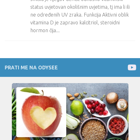
status uvjetovan okolišnim uvjetima, tj ima li ili
ne određenih UV zraka. Funkcija Aktivni oblik
vitamina D je zapravo kalcitriol, steroidni
hormon čija...
PRATI ME NA ODYSEE