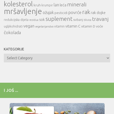
kolesterol
minerali
lan
leća
kruh
krumpir
mršavljenje
rak
povrće
ožujak
rak dojke
pesticidi
suplement
travanj
sok
redukcijska dijeta
svibanj
rezidua
tikvica
vegan
vitamin C
vitamin D
voće
ugljikohidrati
vitamin
vegetarijanstvo
čokolada
KATEGORIJE
Kategorije
I JOŠ ...