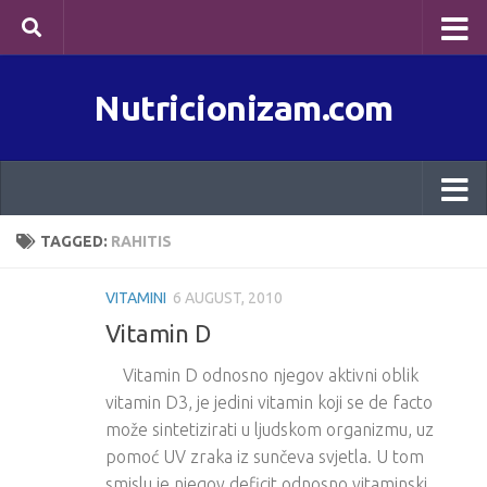
Skip to content
Nutricionizam.com
TAGGED:
RAHITIS
VITAMINI
6 AUGUST, 2010
Vitamin D
Vitamin D odnosno njegov aktivni oblik
vitamin D3, je jedini vitamin koji se de facto
može sintetizirati u ljudskom organizmu, uz
pomoć UV zraka iz sunčeva svjetla. U tom
smislu je njegov deficit odnosno vitaminski