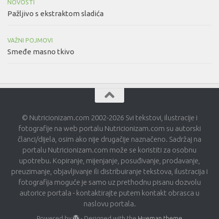
NOVOSTI
Pažljivo s ekstraktom sladića
VAŽNI POJMOVI
Smeđe masno tkivo
© Nutricionizam.com 2002-2026 Svi tekstovi, ilustracije i
fotografije na web portalu Nutricionizam.com su autorski
članci/dijela, osim ako nije drugačije naznačeno. Sadržaj na
portalu Nutricionizam.com može se koristiti za osobnu
upotrebu. Kopiranje, mijenjanje, posuđivanje, prodavanje,
preuzimanje, objavljivanje ili distribuiranje tekstova, ilustracija i
fotografija moguće je samo uz prethodnu pisanu dozvolu
autorice portala - kontaktirajte putem kontakt obrasca u
naslovu portala.
Powered by
- Designed with the
Hueman theme