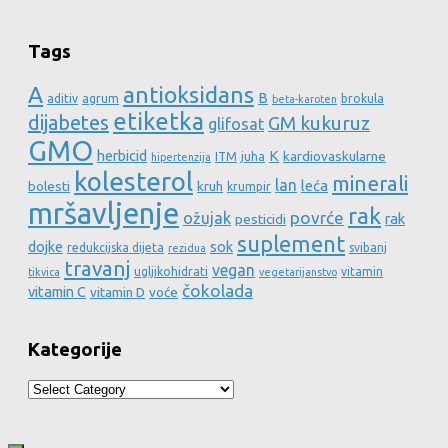
Tags
A
antioksidans
B
aditiv
agrum
brokula
beta-karoten
etiketka
dijabetes
GM kukuruz
glifosat
GMO
herbicid
K
kardiovaskularne
ITM
juha
hipertenzija
kolesterol
minerali
lan
leća
bolesti
kruh
krumpir
mršavljenje
rak
povrće
ožujak
rak
pesticidi
suplement
dojke
sok
redukcijska dijeta
svibanj
rezidua
travanj
vegan
ugljikohidrati
vitamin
tikvica
vegetarijanstvo
čokolada
vitamin C
vitamin D
voće
Kategorije
Kategorije