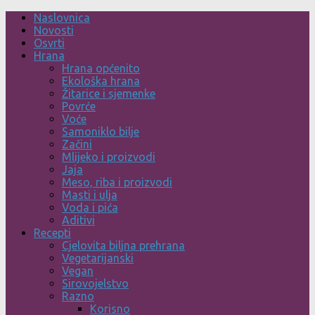
Skip
Naslovnica
to
Novosti
content
Osvrti
Hrana
Hrana općenito
Ekološka hrana
Žitarice i sjemenke
Povrće
Voće
Samoniklo bilje
Začini
Mlijeko i proizvodi
Jaja
Meso, riba i proizvodi
Masti i ulja
Voda i pića
Aditivi
Recepti
Cjelovita biljna prehrana
Vegetarijanski
Vegan
Sirovojelstvo
Razno
Korisno