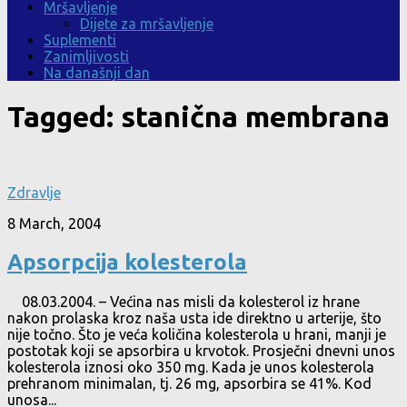
Mršavljenje
Dijete za mršavljenje
Suplementi
Zanimljivosti
Na današnji dan
Tagged:
stanična membrana
Zdravlje
8 March, 2004
Apsorpcija kolesterola
08.03.2004. – Većina nas misli da kolesterol iz hrane
nakon prolaska kroz naša usta ide direktno u arterije, što
nije točno. Što je veća količina kolesterola u hrani, manji je
postotak koji se apsorbira u krvotok. Prosječni dnevni unos
kolesterola iznosi oko 350 mg. Kada je unos kolesterola
prehranom minimalan, tj. 26 mg, apsorbira se 41%. Kod
unosa...