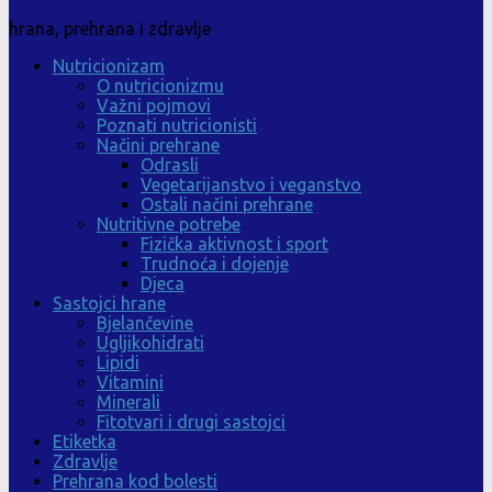
hrana, prehrana i zdravlje
Nutricionizam
O nutricionizmu
Važni pojmovi
Poznati nutricionisti
Načini prehrane
Odrasli
Vegetarijanstvo i veganstvo
Ostali načini prehrane
Nutritivne potrebe
Fizička aktivnost i sport
Trudnoća i dojenje
Djeca
Sastojci hrane
Bjelančevine
Ugljikohidrati
Lipidi
Vitamini
Minerali
Fitotvari i drugi sastojci
Etiketka
Zdravlje
Prehrana kod bolesti