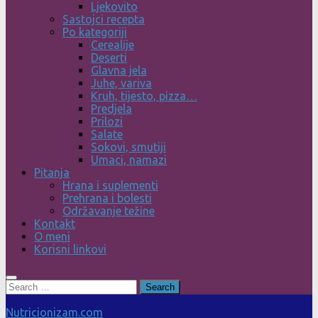
Ljekovito
Sastojci recepta
Po kategoriji
Cerealije
Deserti
Glavna jela
Juhe, variva
Kruh, tijesto, pizza…
Predjela
Prilozi
Salate
Sokovi, smutiji
Umaci, namazi
Pitanja
Hrana i suplementi
Prehrana i bolesti
Održavanje težine
Kontakt
O meni
Korisni linkovi
Search
for:
Nutricionizam.com