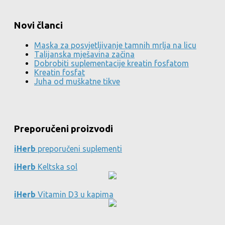
Novi članci
Maska za posvjetljivanje tamnih mrlja na licu
Talijanska mješavina začina
Dobrobiti suplementacije kreatin fosfatom
Kreatin fosfat
Juha od muškatne tikve
Preporučeni proizvodi
iHerb
preporučeni suplementi
iHerb
Keltska sol
iHerb
Vitamin D3 u kapima