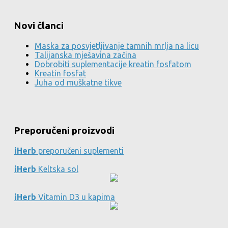
Novi članci
Maska za posvjetljivanje tamnih mrlja na licu
Talijanska mješavina začina
Dobrobiti suplementacije kreatin fosfatom
Kreatin fosfat
Juha od muškatne tikve
Preporučeni proizvodi
iHerb
preporučeni suplementi
iHerb
Keltska sol
iHerb
Vitamin D3 u kapima