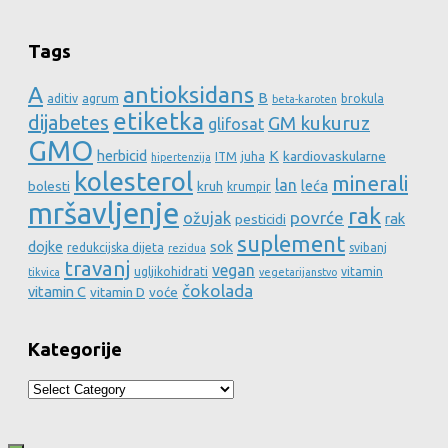
Tags
A
antioksidans
B
aditiv
agrum
brokula
beta-karoten
etiketka
dijabetes
GM kukuruz
glifosat
GMO
herbicid
K
kardiovaskularne
ITM
juha
hipertenzija
kolesterol
minerali
lan
leća
bolesti
kruh
krumpir
mršavljenje
rak
povrće
ožujak
rak
pesticidi
suplement
dojke
sok
redukcijska dijeta
svibanj
rezidua
travanj
vegan
ugljikohidrati
vitamin
tikvica
vegetarijanstvo
čokolada
vitamin C
vitamin D
voće
Kategorije
Kategorije