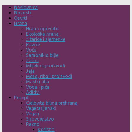
Skip
Naslovnica
to
Novosti
content
Osvrti
Hrana
Hrana općenito
Ekološka hrana
Žitarice i sjemenke
Povrće
Voće
Samoniklo bilje
Začini
Mlijeko i proizvodi
Jaja
Meso, riba i proizvodi
Masti i ulja
Voda i pića
Aditivi
Recepti
Cjelovita biljna prehrana
Vegetarijanski
Vegan
Sirovojelstvo
Razno
Korisno