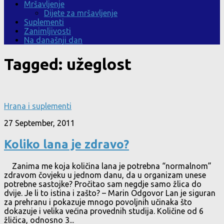
Mršavljenje
Dijete za mršavljenje
Suplementi
Zanimljivosti
Na današnji dan
Tagged:
užeglost
Hrana i suplementi
27 September, 2011
Koliko lana je zdravo?
Zanima me koja količina lana je potrebna “normalnom”
zdravom čovjeku u jednom danu, da u organizam unese
potrebne sastojke? Pročitao sam negdje samo žlica do
dvije. Je li to istina i zašto? – Marin Odgovor Lan je siguran
za prehranu i pokazuje mnogo povoljnih učinaka što
dokazuje i velika većina provednih studija. Količine od 6
žličica, odnosno 3...