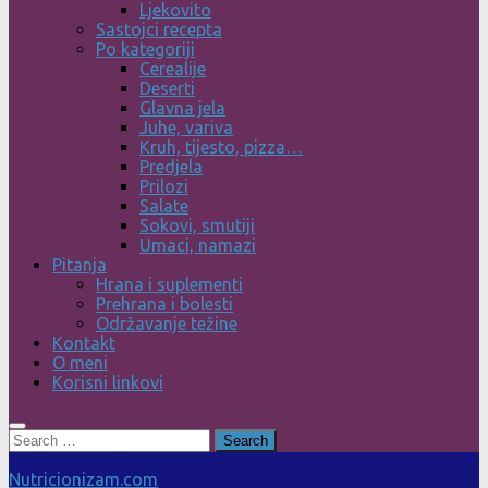
Ljekovito
Sastojci recepta
Po kategoriji
Cerealije
Deserti
Glavna jela
Juhe, variva
Kruh, tijesto, pizza…
Predjela
Prilozi
Salate
Sokovi, smutiji
Umaci, namazi
Pitanja
Hrana i suplementi
Prehrana i bolesti
Održavanje težine
Kontakt
O meni
Korisni linkovi
Search
for:
Nutricionizam.com