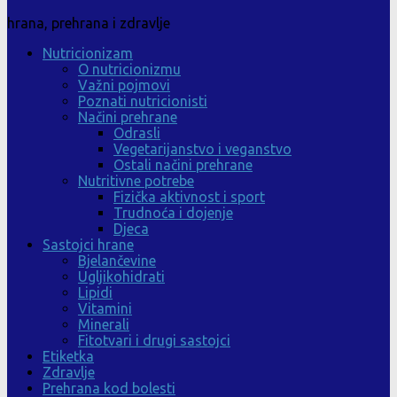
hrana, prehrana i zdravlje
Nutricionizam
O nutricionizmu
Važni pojmovi
Poznati nutricionisti
Načini prehrane
Odrasli
Vegetarijanstvo i veganstvo
Ostali načini prehrane
Nutritivne potrebe
Fizička aktivnost i sport
Trudnoća i dojenje
Djeca
Sastojci hrane
Bjelančevine
Ugljikohidrati
Lipidi
Vitamini
Minerali
Fitotvari i drugi sastojci
Etiketka
Zdravlje
Prehrana kod bolesti