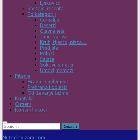
Ljekovito
Sastojci recepta
Po kategoriji
Cerealije
Deserti
Glavna jela
Juhe, variva
Kruh, tijesto, pizza…
Predjela
Prilozi
Salate
Sokovi, smutiji
Umaci, namazi
Pitanja
Hrana i suplementi
Prehrana i bolesti
Održavanje težine
Kontakt
O meni
Korisni linkovi
Search
for:
Nutricionizam.com