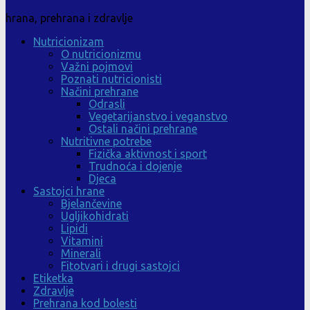
hrana, prehrana i zdravlje
Nutricionizam
O nutricionizmu
Važni pojmovi
Poznati nutricionisti
Načini prehrane
Odrasli
Vegetarijanstvo i veganstvo
Ostali načini prehrane
Nutritivne potrebe
Fizička aktivnost i sport
Trudnoća i dojenje
Djeca
Sastojci hrane
Bjelančevine
Ugljikohidrati
Lipidi
Vitamini
Minerali
Fitotvari i drugi sastojci
Etiketka
Zdravlje
Prehrana kod bolesti