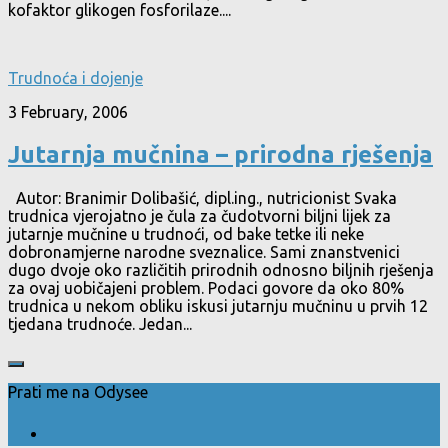
kofaktor glikogen fosforilaze....
Trudnoća i dojenje
3 February, 2006
Jutarnja mučnina – prirodna rješenja
Autor: Branimir Dolibašić, dipl.ing., nutricionist Svaka
trudnica vjerojatno je čula za čudotvorni biljni lijek za
jutarnje mučnine u trudnoći, od bake tetke ili neke
dobronamjerne narodne sveznalice. Sami znanstvenici
dugo dvoje oko različitih prirodnih odnosno biljnih rješenja
za ovaj uobičajeni problem. Podaci govore da oko 80%
trudnica u nekom obliku iskusi jutarnju mučninu u prvih 12
tjedana trudnoće. Jedan...
Prati me na Odysee