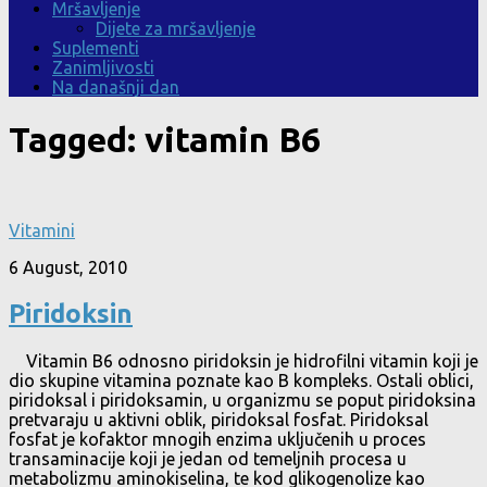
Mršavljenje
Dijete za mršavljenje
Suplementi
Zanimljivosti
Na današnji dan
Tagged:
vitamin B6
Vitamini
6 August, 2010
Piridoksin
Vitamin B6 odnosno piridoksin je hidrofilni vitamin koji je
dio skupine vitamina poznate kao B kompleks. Ostali oblici,
piridoksal i piridoksamin, u organizmu se poput piridoksina
pretvaraju u aktivni oblik, piridoksal fosfat. Piridoksal
fosfat je kofaktor mnogih enzima uključenih u proces
transaminacije koji je jedan od temeljnih procesa u
metabolizmu aminokiselina, te kod glikogenolize kao