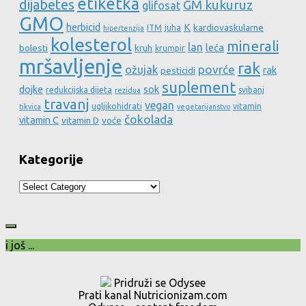
etiketka
dijabetes
GM kukuruz
glifosat
GMO
herbicid
K
kardiovaskularne
ITM
juha
hipertenzija
kolesterol
minerali
lan
leća
bolesti
kruh
krumpir
mršavljenje
rak
povrće
ožujak
rak
pesticidi
suplement
dojke
sok
redukcijska dijeta
svibanj
rezidua
travanj
vegan
ugljikohidrati
vitamin
tikvica
vegetarijanstvo
čokolada
vitamin C
vitamin D
voće
Kategorije
Kategorije
i još ...
Pridruži se Odysee
Prati kanal Nutricionizam.com