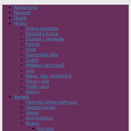
Skip
Naslovnica
to
Novosti
content
Osvrti
Hrana
Hrana općenito
Ekološka hrana
Žitarice i sjemenke
Povrće
Voće
Samoniklo bilje
Začini
Mlijeko i proizvodi
Jaja
Meso, riba i proizvodi
Masti i ulja
Voda i pića
Aditivi
Recepti
Cjelovita biljna prehrana
Vegetarijanski
Vegan
Sirovojelstvo
Razno
Korisno