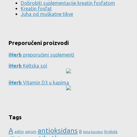
Dobrobiti suplementacije kreatin fosfatom
Kreatin fosfat
Juha od muškatne tikve
Preporučeni proizvodi
iHerb
preporučeni suplementi
iHerb
Keltska sol
iHerb
Vitamin D3 u kapima
Tags
A
antioksidans
B
aditiv
agrum
brokula
beta-karoten