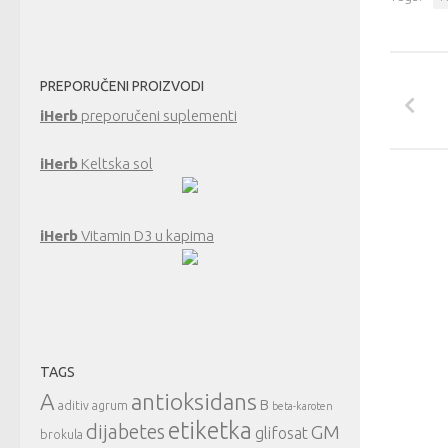
PREPORUČENI PROIZVODI
iHerb
preporučeni suplementi
iHerb
Keltska sol
iHerb
Vitamin D3 u kapima
TAGS
A
antioksidans
B
aditiv
agrum
beta-karoten
etiketka
dijabetes
GM
glifosat
brokula