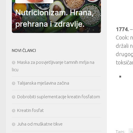
1774.
–
Cook: n
držali 
NOVI ČLANCI
drugoga
toksiča
Maska za posvjetljivanje tamnih mrlja na
licu
Talijanska mješavina začina
Dobrobiti suplementacije kreatin fosfatom
Kreatin fosfat
Juha od muškatne tikve
Tags:
f