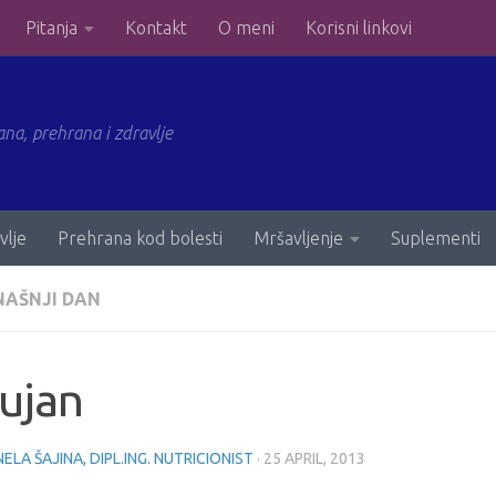
Pitanja
Kontakt
O meni
Korisni linkovi
ana, prehrana i zdravlje
vlje
Prehrana kod bolesti
Mršavljenje
Suplementi
NAŠNJI DAN
rujan
ELA ŠAJINA, DIPL.ING. NUTRICIONIST
·
25 APRIL, 2013