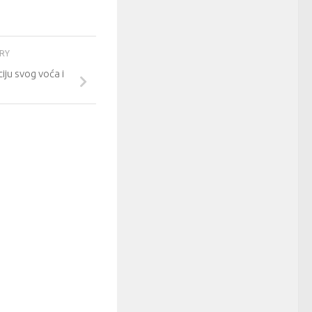
ORY
ciju svog voća i
…