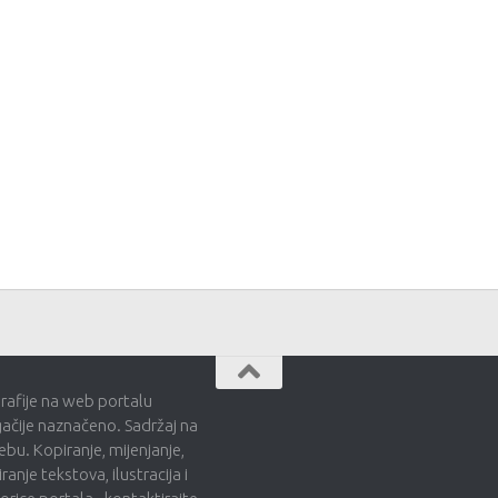
grafije na web portalu
gačije naznačeno. Sadržaj na
bu. Kopiranje, mijenjanje,
ranje tekstova, ilustracija i