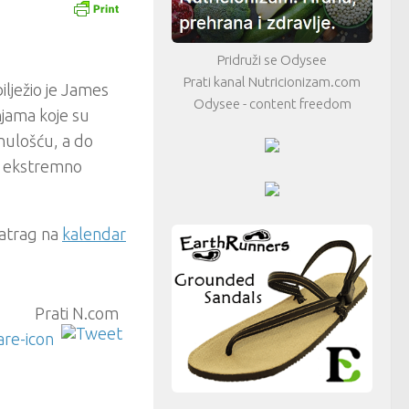
Pridruži se Odysee
Prati kanal Nutricionizam.com
lježio je James
Odysee - content freedom
njama koje su
nulošću, a do
je ekstremno
atrag na
kalendar
Prati N.com