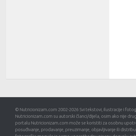
© Nutricionizam.com 2002-2026 Svi tekstovi, ilustracije i foto
Nutricionizam.com su autorski članci/dijela, osim ako nije dru
portalu Nutricionizam.com može se koristiti za osobnu upotre
posuđivanje, prodavanje, preuzimanje, objavljivanje ili distribui