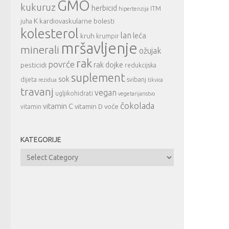
GMO
kukuruz
herbicid
ITM
hipertenzija
K
kardiovaskularne bolesti
juha
kolesterol
lan
leća
kruh
krumpir
mršavljenje
minerali
ožujak
rak
povrće
rak dojke
pesticidi
redukcijska
suplement
sok
dijeta
svibanj
rezidua
tikvica
travanj
vegan
ugljikohidrati
vegetarijanstvo
čokolada
vitamin C
vitamin D
voće
vitamin
KATEGORIJE
Kategorije