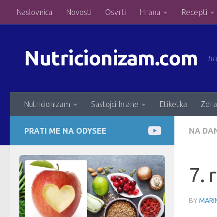
Naslovnica
Novosti
Osvrti
Hrana
Recepti
Skip to content
Nutricionizam.com
hr
Nutricionizam
Sastojci hrane
Etiketka
Zdra
PRATI ME NA ODYSEE
NA DA
7. 
BY
MARIN