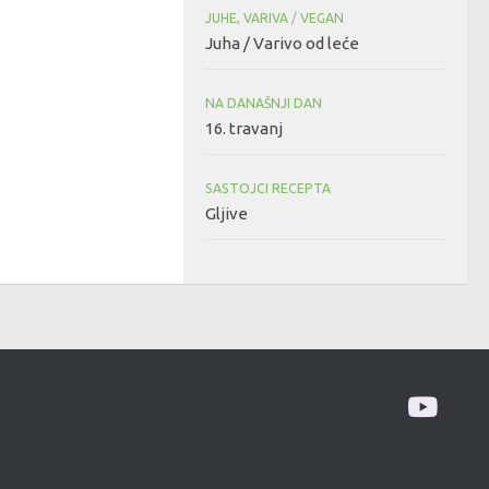
JUHE, VARIVA
/
VEGAN
Juha / Varivo od leće
NA DANAŠNJI DAN
16. travanj
SASTOJCI RECEPTA
Gljive