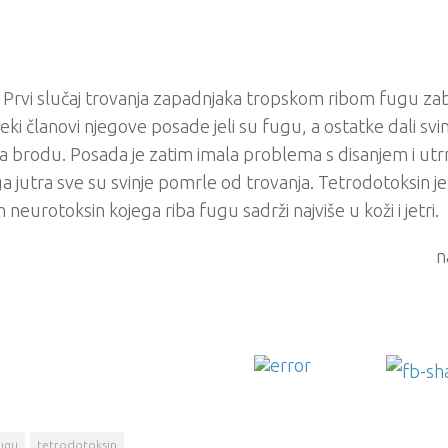
 Prvi slučaj trovanja zapadnjaka tropskom ribom fugu zabi
eki članovi njegove posade jeli su fugu, a ostatke dali svi
na brodu. Posada je zatim imala problema s disanjem i utr
 jutra sve su svinje pomrle od trovanja. Tetrodotoksin 
n neurotoksin kojega riba fugu sadrži najviše u koži i jetri.
n
ugu
tetrodotoksin