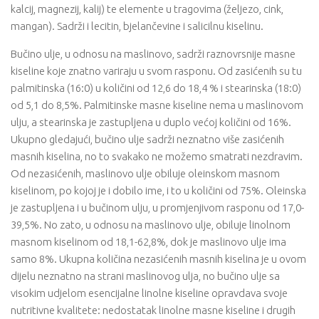
kalcij, magnezij, kalij) te elemente u tragovima (željezo, cink,
mangan). Sadrži i lecitin, bjelančevine i salicilnu kiselinu.
Bučino ulje, u odnosu na maslinovo, sadrži raznovrsnije masne
kiseline koje znatno variraju u svom rasponu. Od zasićenih su tu
palmitinska (16:0) u količini od 12,6 do 18,4 % i stearinska (18:0)
od 5,1 do 8,5%. Palmitinske masne kiseline nema u maslinovom
ulju, a stearinska je zastupljena u duplo većoj količini od 16%.
Ukupno gledajući, bučino ulje sadrži neznatno više zasićenih
masnih kiselina, no to svakako ne možemo smatrati nezdravim.
Od nezasićenih, maslinovo ulje obiluje oleinskom masnom
kiselinom, po kojoj je i dobilo ime, i to u količini od 75%. Oleinska
je zastupljena i u bučinom ulju, u promjenjivom rasponu od 17,0-
39,5%. No zato, u odnosu na maslinovo ulje, obiluje linolnom
masnom kiselinom od 18,1-62,8%, dok je maslinovo ulje ima
samo 8%. Ukupna količina nezasićenih masnih kiselina je u ovom
dijelu neznatno na strani maslinovog ulja, no bučino ulje sa
visokim udjelom esencijalne linolne kiseline opravdava svoje
nutritivne kvalitete: nedostatak linolne masne kiseline i drugih