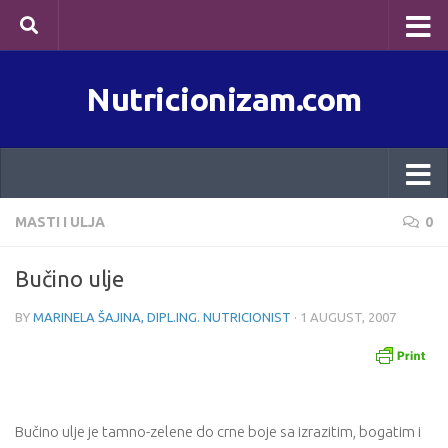
Skip to content
Nutricionizam.com
MASTI I ULJA
0
Bučino ulje
BY
MARINELA ŠAJINA, DIPL.ING. NUTRICIONIST
·
1 AUGUST, 2007
Bučino ulje je tamno-zelene do crne boje sa izrazitim, bogatim i