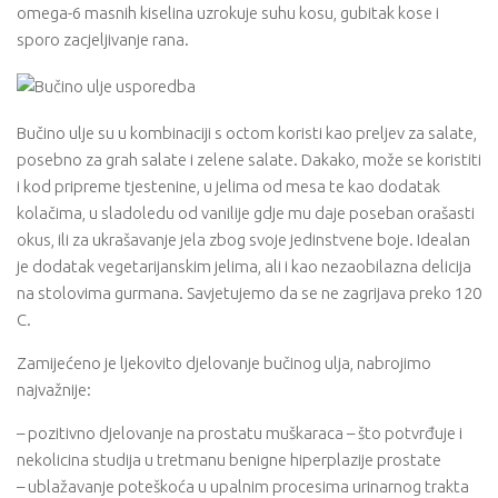
omega-6 masnih kiselina uzrokuje suhu kosu, gubitak kose i
sporo zacjeljivanje rana.
Bučino ulje su u kombinaciji s octom koristi kao preljev za salate,
posebno za grah salate i zelene salate. Dakako, može se koristiti
i kod pripreme tjestenine, u jelima od mesa te kao dodatak
kolačima, u sladoledu od vanilije gdje mu daje poseban orašasti
okus, ili za ukrašavanje jela zbog svoje jedinstvene boje. Idealan
je dodatak vegetarijanskim jelima, ali i kao nezaobilazna delicija
na stolovima gurmana. Savjetujemo da se ne zagrijava preko 120
C.
Zamijećeno je ljekovito djelovanje bučinog ulja, nabrojimo
najvažnije:
– pozitivno djelovanje na prostatu muškaraca – što potvrđuje i
nekolicina studija u tretmanu benigne hiperplazije prostate
– ublažavanje poteškoća u upalnim procesima urinarnog trakta