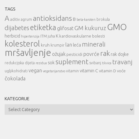
TAGS
A
antioksidans
B
aditiv
agrum
brokula
beta-karoten
GMO
etiketka
dijabetes
GM kukuruz
glifosat
herbicid
K
kardiovaskularne bolesti
ITM
juha
hipertenzija
kolesterol
minerali
lan
leća
kruh
krumpir
mršavljenje
rak
povrće
ožujak
rak dojke
pesticidi
suplement
travanj
sok
redukcijska dijeta
svibanj
rezidua
tikvica
vegan
vitamin C
vitamin D
voće
ugljikohidrati
vitamin
vegetarijanstvo
čokolada
KATEGORIJE
Kategorije