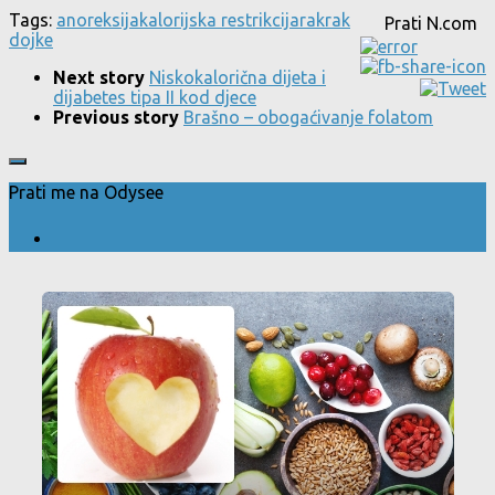
Tags:
anoreksija
kalorijska restrikcija
rak
rak
Prati N.com
dojke
Next story
Niskokalorična dijeta i
dijabetes tipa II kod djece
Previous story
Brašno – obogaćivanje folatom
Prati me na Odysee