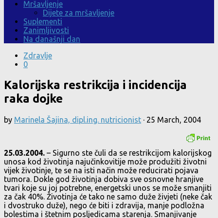
Mršavljenje
Dijete za mršavljenje
Suplementi
Zanimljivosti
Na današnji dan
Zdravlje
0
Kalorijska restrikcija i incidencija
raka dojke
by
Marinela Šajina, dipl.ing. nutricionist
·
25 March, 2004
25.03.2004.
– Sigurno ste čuli da se restrikcijom kalorijskog
unosa kod životinja najučinkovitije može produžiti životni
vijek životinje, te se na isti način može reducirati pojava
tumora. Dokle god životinja dobiva sve osnovne hranjive
tvari koje su joj potrebne, energetski unos se može smanjiti
za čak 40%. Životinja će tako ne samo duže živjeti (neke čak
i dvostruko duže), nego će biti i zdravija, manje podložna
bolestima i štetnim posljedicama starenja. Smanjivanje