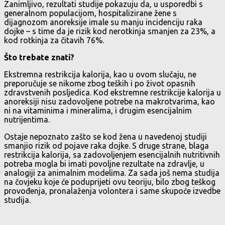
Zanimljivo, rezultati studije pokazuju da, u usporedbi s
generalnom populacijom, hospitalizirane žene s
dijagnozom anoreksije imale su manju incidenciju raka
dojke – s time da je rizik kod nerotkinja smanjen za 23%, a
kod rotkinja za čitavih 76%.
Što trebate znati?
Ekstremna restrikcija kalorija, kao u ovom slučaju, ne
preporučuje se nikome zbog teških i po život opasnih
zdravstvenih posljedica. Kod ekstremne restrikcije kalorija u
anoreksiji nisu zadovoljene potrebe na makrotvarima, kao
ni na vitaminima i mineralima, i drugim esencijalnim
nutrijentima.
Ostaje nepoznato zašto se kod žena u navedenoj studiji
smanjio rizik od pojave raka dojke. S druge strane, blaga
restrikcija kalorija, sa zadovoljenjem esencijalnih nutritivnih
potreba mogla bi imati povoljne rezultate na zdravlje, u
analogiji za animalnim modelima. Za sada još nema studija
na čovjeku koje će poduprijeti ovu teoriju, bilo zbog teškog
provođenja, pronalaženja volontera i same skupoće izvedbe
studija.