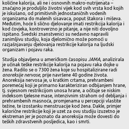
količine kalorija, ali ne i osnovnih makro-nutrijenata –
značajno je produljilo životni vijek kod svih vrsta kod kojih
je iskušano, od primitivnih jednostaničnih vodenih
organizama do malenih sisavaca, poput štakora i miševa.
Međutim, hoće li slično djelovanje imati restrikcija kalorija i
kod čovjeka, kontroverzno je pitanje, a nije niti dovoljno
ispitano. Švedski znanstvenici su nedavno napravili
zanimljivu studiju, koja djelomično može pomoći u
razjašnjavanju djelovanja restrikcije kalorija na ljudski
organizam i pojavu raka.
Studija objavljena u američkom časopisu
JAMA
, analizirala
je učinak teške restrikcije kalorija na pojavu raka dojke u
žena. Radilo se o 7300 žena koje su hospitalizirane radi
anoreksije nervose
, prije navršene 40 godine života.
Anoreksija nervosa je, u kratkim crtama, prehrambeni
poremećaj koji je primarno karakteriziran odbijanjem hrane,
tj. svjesnom restrikcijom unosa hrane, a očituje se niskim
indeksom tjelesne mase, intenzivnim strahom od debljanja i
prehrambenih masnoća, promjenama u percepciji vlastite
težine, te izostanku menstruacije kod žena. Dakle, primjer
kalorične restrikcije koji je uzet za ovu studiju izuzetno je
ekstreman jer je poznato da anoreksija može dovesti do
teških zdravstvenih posljedica, kao i smrti.