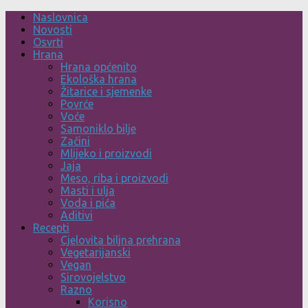
Skip
Naslovnica
to
Novosti
content
Osvrti
Hrana
Hrana općenito
Ekološka hrana
Žitarice i sjemenke
Povrće
Voće
Samoniklo bilje
Začini
Mlijeko i proizvodi
Jaja
Meso, riba i proizvodi
Masti i ulja
Voda i pića
Aditivi
Recepti
Cjelovita biljna prehrana
Vegetarijanski
Vegan
Sirovojelstvo
Razno
Korisno