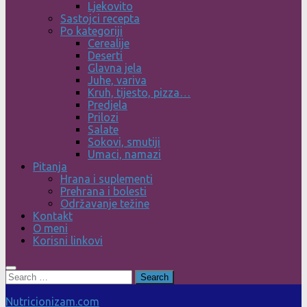
Ljekovito
Sastojci recepta
Po kategoriji
Cerealije
Deserti
Glavna jela
Juhe, variva
Kruh, tijesto, pizza…
Predjela
Prilozi
Salate
Sokovi, smutiji
Umaci, namazi
Pitanja
Hrana i suplementi
Prehrana i bolesti
Održavanje težine
Kontakt
O meni
Korisni linkovi
Search
for:
Nutricionizam.com