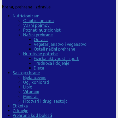
hrana, prehrana i zdravlje
Nutricionizam
O nutricionizmu
Važni pojmovi
Poznati nutricionisti
Načini prehrane
Odrasli
Vegetarijanstvo i veganstvo
Ostali načini prehrane
Nutritivne potrebe
Fizička aktivnost i sport
Trudnoća i dojenje
Djeca
Sastojci hrane
Bjelančevine
Ugljikohidrati
Lipidi
Vitamini
Minerali
Fitotvari i drugi sastojci
Etiketka
Zdravlje
Prehrana kod bolesti