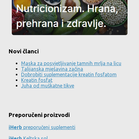
Novi članci
Maska za posvjetljivanje tamnih mrlja na licu
Talijanska mješavina začina
Dobrobiti suplementacije kreatin fosfatom
Kreatin fosfat
Juha od muškatne tikve
Preporučeni proizvodi
iHerb
preporučeni suplementi
iHerb
Keltska sol