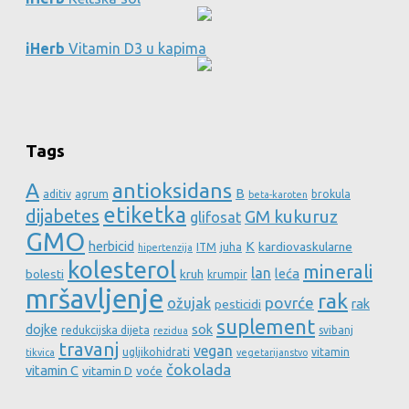
iHerb
Vitamin D3 u kapima
Tags
A
antioksidans
B
aditiv
agrum
brokula
beta-karoten
etiketka
dijabetes
GM kukuruz
glifosat
GMO
herbicid
K
kardiovaskularne
ITM
juha
hipertenzija
kolesterol
minerali
lan
leća
bolesti
kruh
krumpir
mršavljenje
rak
povrće
ožujak
rak
pesticidi
suplement
dojke
sok
redukcijska dijeta
svibanj
rezidua
travanj
vegan
ugljikohidrati
vitamin
tikvica
vegetarijanstvo
čokolada
vitamin C
vitamin D
voće