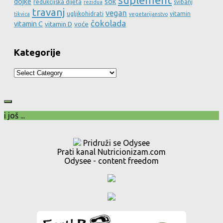
dojke
sok
redukcijska dijeta
svibanj
rezidua
travanj
vegan
ugljikohidrati
vitamin
tikvica
vegetarijanstvo
čokolada
vitamin C
vitamin D
voće
Kategorije
Kategorije
i još ...
Pridruži se Odysee
Prati kanal Nutricionizam.com
Odysee - content freedom