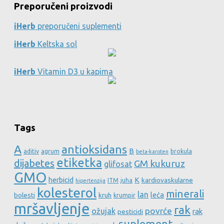
Preporučeni proizvodi
iHerb
preporučeni suplementi
iHerb
Keltska sol
iHerb
Vitamin D3 u kapima
Tags
A
antioksidans
B
aditiv
agrum
brokula
beta-karoten
etiketka
dijabetes
GM kukuruz
glifosat
GMO
herbicid
K
kardiovaskularne
ITM
juha
hipertenzija
kolesterol
minerali
lan
leća
bolesti
kruh
krumpir
mršavljenje
rak
povrće
ožujak
rak
pesticidi
suplement