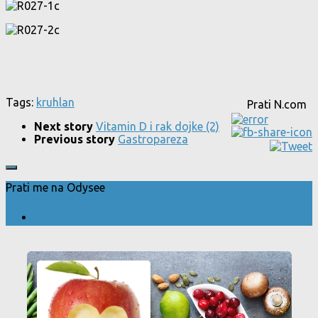
Tags:
kruh
lan
Prati N.com
Next story
Vitamin D i rak dojke (2)
Previous story
Gastropareza
Prati me na Odysee