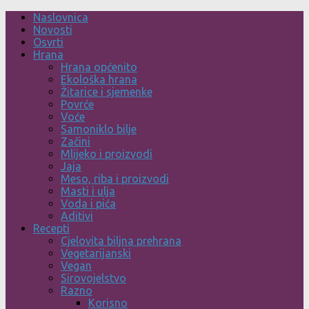
Skip
Naslovnica
to
Novosti
content
Osvrti
Hrana
Hrana općenito
Ekološka hrana
Žitarice i sjemenke
Povrće
Voće
Samoniklo bilje
Začini
Mlijeko i proizvodi
Jaja
Meso, riba i proizvodi
Masti i ulja
Voda i pića
Aditivi
Recepti
Cjelovita biljna prehrana
Vegetarijanski
Vegan
Sirovojelstvo
Razno
Korisno