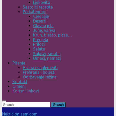
Ljekovito
Sastojci recepta
Po kategoriji
Cerealije
Deserti
Glavna jela
Juhe, variva
Kruh, tijesto, pizza…
Predjela
Prilozi
Salate
Sokovi, smutiji
Umaci, namazi
Pitanja
Hrana i suplementi
Prehrana i bolesti
Održavanje težine
Kontakt
O meni
Korisni linkovi
Search
for:
Nutricionizam.com