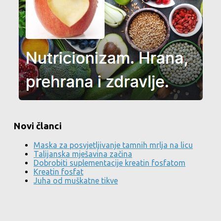
Novi članci
Maska za posvjetljivanje tamnih mrlja na licu
Talijanska mješavina začina
Dobrobiti suplementacije kreatin fosfatom
Kreatin fosfat
Juha od muškatne tikve