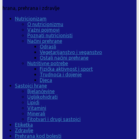
hrana, prehrana i zdravlje
Nutricionizam
O nutricionizmu
Važni pojmovi
Poznati nutricionisti
Načini prehrane
Odrasli
Vegetarijanstvo i veganstvo
Ostali načini prehrane
Nutritivne potrebe
Fizička aktivnost i sport
Trudnoća i dojenje
Djeca
Sastojci hrane
Bjelančevine
Ugljikohidrati
Lipidi
Vitamini
Minerali
Fitotvari i drugi sastojci
Etiketka
Zdravlje
Prehrana kod bolesti