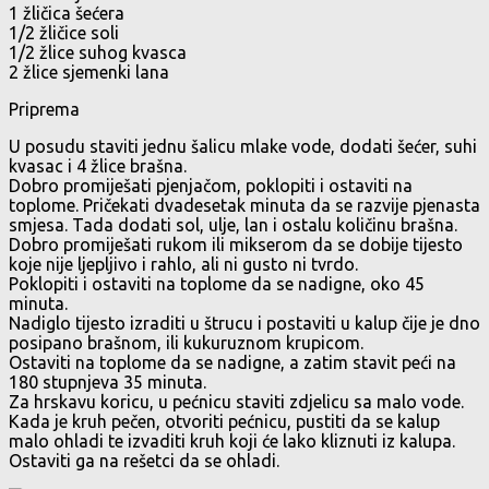
1 žličica šećera
1/2 žličice soli
1/2 žlice suhog kvasca
2 žlice sjemenki lana
Priprema
U posudu staviti jednu šalicu mlake vode, dodati šećer, suhi
kvasac i 4 žlice brašna.
Dobro promiješati pjenjačom, poklopiti i ostaviti na
toplome. Pričekati dvadesetak minuta da se razvije pjenasta
smjesa. Tada dodati sol, ulje, lan i ostalu količinu brašna.
Dobro promiješati rukom ili mikserom da se dobije tijesto
koje nije ljepljivo i rahlo, ali ni gusto ni tvrdo.
Poklopiti i ostaviti na toplome da se nadigne, oko 45
minuta.
Nadiglo tijesto izraditi u štrucu i postaviti u kalup čije je dno
posipano brašnom, ili kukuruznom krupicom.
Ostaviti na toplome da se nadigne, a zatim stavit peći na
180 stupnjeva 35 minuta.
Za hrskavu koricu, u pećnicu staviti zdjelicu sa malo vode.
Kada je kruh pečen, otvoriti pećnicu, pustiti da se kalup
malo ohladi te izvaditi kruh koji će lako kliznuti iz kalupa.
Ostaviti ga na rešetci da se ohladi.