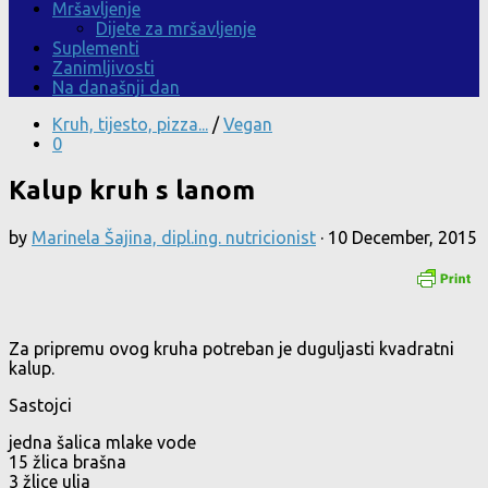
Mršavljenje
Dijete za mršavljenje
Suplementi
Zanimljivosti
Na današnji dan
Kruh, tijesto, pizza...
/
Vegan
0
Kalup kruh s lanom
by
Marinela Šajina, dipl.ing. nutricionist
·
10 December, 2015
Za pripremu ovog kruha potreban je duguljasti kvadratni
kalup.
Sastojci
jedna šalica mlake vode
15 žlica brašna
3 žlice ulja