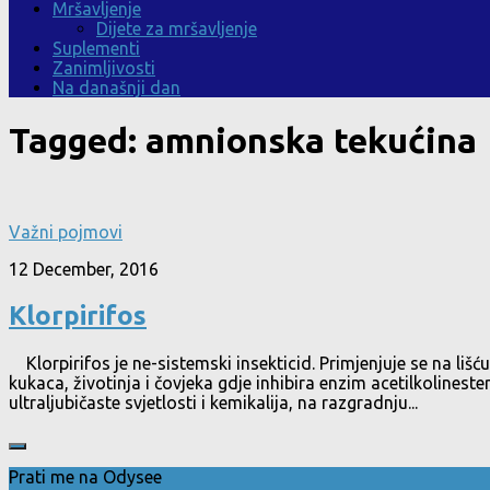
Mršavljenje
Dijete za mršavljenje
Suplementi
Zanimljivosti
Na današnji dan
Tagged:
amnionska tekućina
Važni pojmovi
12 December, 2016
Klorpirifos
Klorpirifos je ne-sistemski insekticid. Primjenjuje se na lišću
kukaca, životinja i čovjeka gdje inhibira enzim acetilkolinest
ultraljubičaste svjetlosti i kemikalija, na razgradnju...
Prati me na Odysee