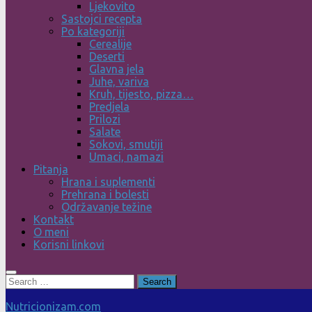
Ljekovito
Sastojci recepta
Po kategoriji
Cerealije
Deserti
Glavna jela
Juhe, variva
Kruh, tijesto, pizza…
Predjela
Prilozi
Salate
Sokovi, smutiji
Umaci, namazi
Pitanja
Hrana i suplementi
Prehrana i bolesti
Održavanje težine
Kontakt
O meni
Korisni linkovi
Search
for:
Nutricionizam.com