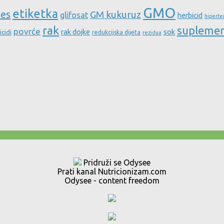
GMO
etiketka
tes
GM kukuruz
glifosat
herbicid
hiperte
rak
supleme
povrće
rak dojke
sok
icidi
redukcijska dijeta
rezidua
Pridruži se Odysee
Prati kanal Nutricionizam.com
Odysee - content freedom