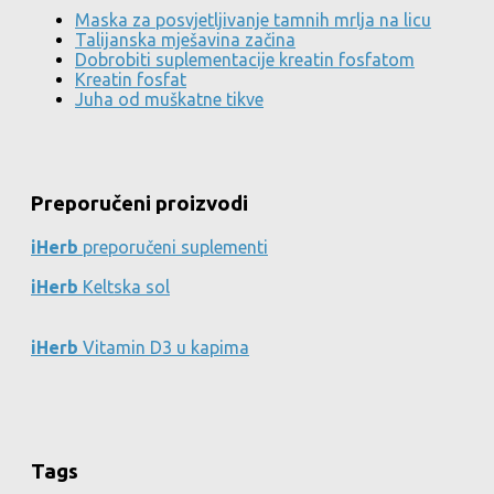
Maska za posvjetljivanje tamnih mrlja na licu
Talijanska mješavina začina
Dobrobiti suplementacije kreatin fosfatom
Kreatin fosfat
Juha od muškatne tikve
Preporučeni proizvodi
iHerb
preporučeni suplementi
iHerb
Keltska sol
iHerb
Vitamin D3 u kapima
Tags