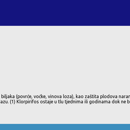
 biljaka (povrće, voćke, vinova loza), kao zaštita plodova naran
erazu. (1) Klorpirifos ostaje u tlu tjednima ili godinama dok ne