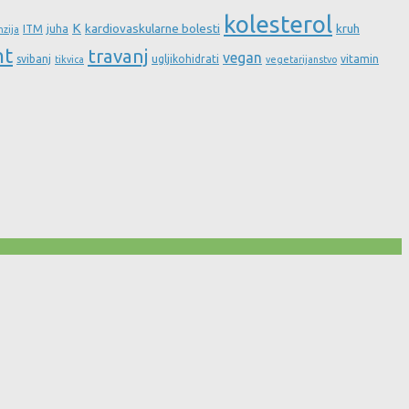
kolesterol
K
kardiovaskularne bolesti
kruh
ITM
juha
nzija
nt
travanj
vegan
svibanj
ugljikohidrati
vitamin
tikvica
vegetarijanstvo