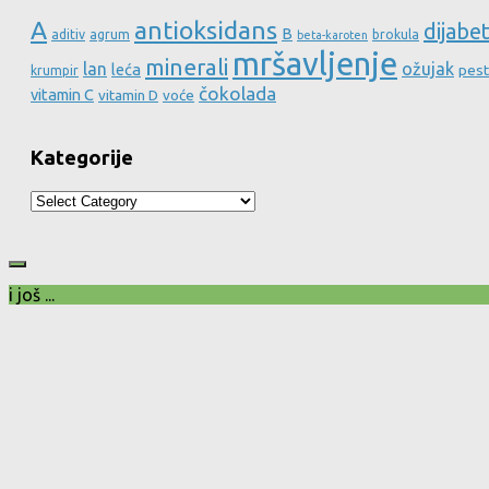
A
antioksidans
dijabe
B
aditiv
agrum
brokula
beta-karoten
mršavljenje
minerali
lan
ožujak
leća
pest
krumpir
čokolada
vitamin C
vitamin D
voće
Kategorije
Kategorije
i još ...