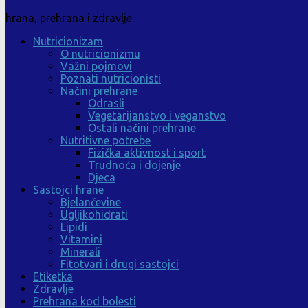
hrana, prehrana i zdravlje
Nutricionizam
O nutricionizmu
Važni pojmovi
Poznati nutricionisti
Načini prehrane
Odrasli
Vegetarijanstvo i veganstvo
Ostali načini prehrane
Nutritivne potrebe
Fizička aktivnost i sport
Trudnoća i dojenje
Djeca
Sastojci hrane
Bjelančevine
Ugljikohidrati
Lipidi
Vitamini
Minerali
Fitotvari i drugi sastojci
Etiketka
Zdravlje
Prehrana kod bolesti