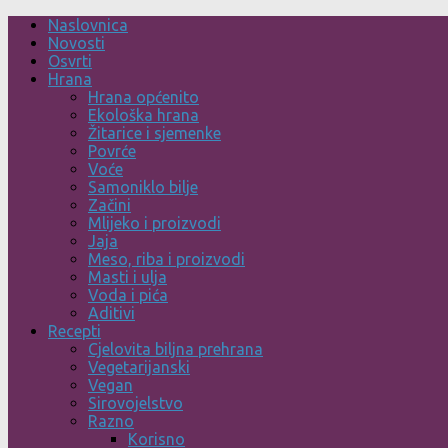
Skip
Naslovnica
to
Novosti
content
Osvrti
Hrana
Hrana općenito
Ekološka hrana
Žitarice i sjemenke
Povrće
Voće
Samoniklo bilje
Začini
Mlijeko i proizvodi
Jaja
Meso, riba i proizvodi
Masti i ulja
Voda i pića
Aditivi
Recepti
Cjelovita biljna prehrana
Vegetarijanski
Vegan
Sirovojelstvo
Razno
Korisno