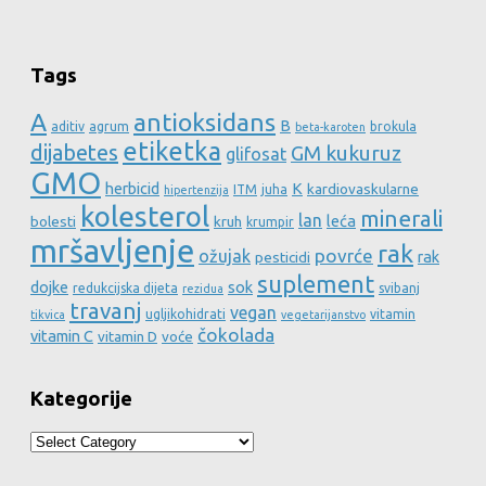
Tags
A
antioksidans
B
aditiv
agrum
brokula
beta-karoten
etiketka
dijabetes
GM kukuruz
glifosat
GMO
herbicid
K
kardiovaskularne
ITM
juha
hipertenzija
kolesterol
minerali
lan
leća
bolesti
kruh
krumpir
mršavljenje
rak
povrće
ožujak
rak
pesticidi
suplement
dojke
sok
redukcijska dijeta
svibanj
rezidua
travanj
vegan
ugljikohidrati
vitamin
tikvica
vegetarijanstvo
čokolada
vitamin C
vitamin D
voće
Kategorije
Kategorije