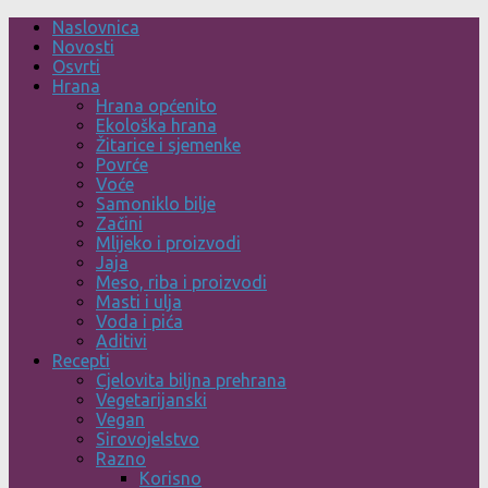
Skip
Naslovnica
to
Novosti
content
Osvrti
Hrana
Hrana općenito
Ekološka hrana
Žitarice i sjemenke
Povrće
Voće
Samoniklo bilje
Začini
Mlijeko i proizvodi
Jaja
Meso, riba i proizvodi
Masti i ulja
Voda i pića
Aditivi
Recepti
Cjelovita biljna prehrana
Vegetarijanski
Vegan
Sirovojelstvo
Razno
Korisno