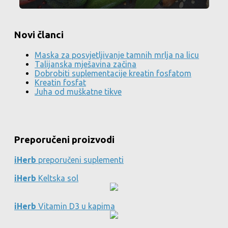
Novi članci
Maska za posvjetljivanje tamnih mrlja na licu
Talijanska mješavina začina
Dobrobiti suplementacije kreatin fosfatom
Kreatin fosfat
Juha od muškatne tikve
Preporučeni proizvodi
iHerb
preporučeni suplementi
iHerb
Keltska sol
iHerb
Vitamin D3 u kapima