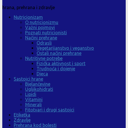
hrana, prehrana i zdravlje
Nutricionizam
O nutricionizmu
Važni pojmovi
Poznati nutricionisti
Načini prehrane
Odrasli
Vegetarijanstvo i veganstvo
Ostali načini prehrane
Nutritivne potrebe
Fizička aktivnost i sport
Trudnoća i dojenje
Djeca
Sastojci hrane
Bjelančevine
Ugljikohidrati
Lipidi
Vitamini
Minerali
Fitotvari i drugi sastojci
Etiketka
Zdravlje
Prehrana kod bolesti