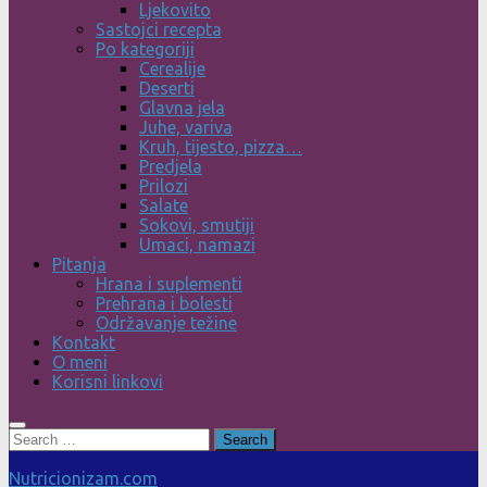
Ljekovito
Sastojci recepta
Po kategoriji
Cerealije
Deserti
Glavna jela
Juhe, variva
Kruh, tijesto, pizza…
Predjela
Prilozi
Salate
Sokovi, smutiji
Umaci, namazi
Pitanja
Hrana i suplementi
Prehrana i bolesti
Održavanje težine
Kontakt
O meni
Korisni linkovi
Search
for:
Nutricionizam.com