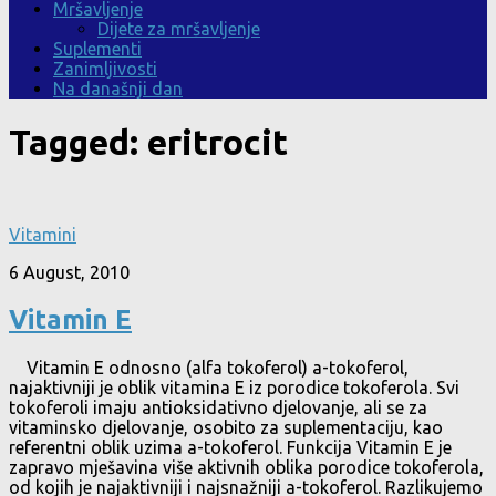
Mršavljenje
Dijete za mršavljenje
Suplementi
Zanimljivosti
Na današnji dan
Tagged:
eritrocit
Vitamini
6 August, 2010
Vitamin E
Vitamin E odnosno (alfa tokoferol) a-tokoferol,
najaktivniji je oblik vitamina E iz porodice tokoferola. Svi
tokoferoli imaju antioksidativno djelovanje, ali se za
vitaminsko djelovanje, osobito za suplementaciju, kao
referentni oblik uzima a-tokoferol. Funkcija Vitamin E je
zapravo mješavina više aktivnih oblika porodice tokoferola,
od kojih je najaktivniji i najsnažniji a-tokoferol. Razlikujemo