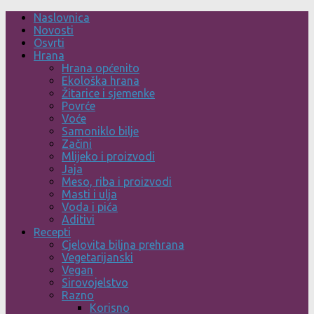
Skip
Naslovnica
to
Novosti
content
Osvrti
Hrana
Hrana općenito
Ekološka hrana
Žitarice i sjemenke
Povrće
Voće
Samoniklo bilje
Začini
Mlijeko i proizvodi
Jaja
Meso, riba i proizvodi
Masti i ulja
Voda i pića
Aditivi
Recepti
Cjelovita biljna prehrana
Vegetarijanski
Vegan
Sirovojelstvo
Razno
Korisno