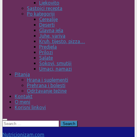
Ljekovito
Sastojci recepta
Po kategoriji
Cerealije
Deserti
Glavna jela
Juhe, variva
Kruh, tijesto, pizza…
Predjela
Prilozi
Salate
Sokovi, smutiji
Umaci, namazi
Pitanja
Hrana i suplementi
Prehrana i bolesti
Održavanje težine
Kontakt
O meni
Korisni linkovi
Search
for:
Nutricionizam.com