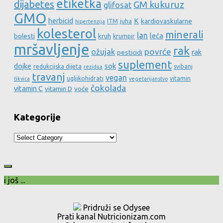
etiketka
dijabetes
GM kukuruz
glifosat
GMO
herbicid
K
kardiovaskularne
ITM
juha
hipertenzija
kolesterol
minerali
lan
leća
bolesti
kruh
krumpir
mršavljenje
rak
povrće
ožujak
rak
pesticidi
suplement
dojke
sok
redukcijska dijeta
svibanj
rezidua
travanj
vegan
ugljikohidrati
vitamin
tikvica
vegetarijanstvo
čokolada
vitamin C
vitamin D
voće
Kategorije
Kategorije
i još ...
Pridruži se Odysee
Prati kanal Nutricionizam.com