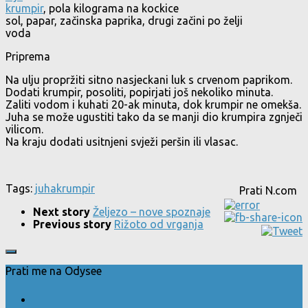
krumpir
, pola kilograma na kockice
sol, papar, začinska paprika, drugi začini po želji
voda
Priprema
Na ulju propržiti sitno nasjeckani luk s crvenom paprikom.
Dodati krumpir, posoliti, popirjati još nekoliko minuta.
Zaliti vodom i kuhati 20-ak minuta, dok krumpir ne omekša.
Juha se može ugustiti tako da se manji dio krumpira zgnječi
vilicom.
Na kraju dodati usitnjeni svježi peršin ili vlasac.
Tags:
juha
krumpir
Prati N.com
Next story
Željezo – nove spoznaje
Previous story
Rižoto od vrganja
Prati me na Odysee