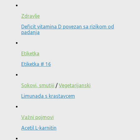
Zdravlje
Deficit vitamina D povezan sa rizikom od
padanja
Etiketka
Etiketka # 16
Sokovi, smutiji
/
Vegetarijanski
Limunada s krastavcem
Važni pojmovi
Acetil L-karnitin