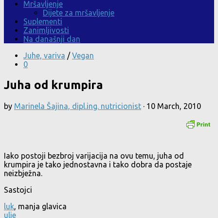
Mršavljenje
Dijete za mršavljenje
Suplementi
Zanimljivosti
Na današnji dan
Juhe, variva
/
Vegan
0
Juha od krumpira
by
Marinela Šajina, dipl.ing. nutricionist
·
10 March, 2010
Iako postoji bezbroj varijacija na ovu temu, juha od
krumpira je tako jednostavna i tako dobra da postaje
neizbježna.
Sastojci
luk
, manja glavica
ulje