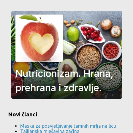
Novi članci
Maska za posvjetljivanje tamnih mrlja na licu
Talijanska mješavina začina