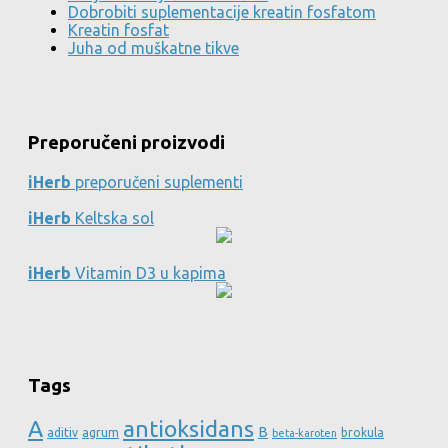
Dobrobiti suplementacije kreatin fosfatom
Kreatin fosfat
Juha od muškatne tikve
Preporučeni proizvodi
iHerb
preporučeni suplementi
iHerb
Keltska sol
iHerb
Vitamin D3 u kapima
Tags
A
antioksidans
B
aditiv
agrum
brokula
beta-karoten