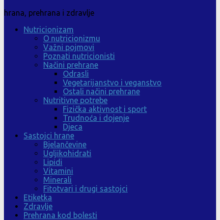
hrana, prehrana i zdravlje
Nutricionizam
O nutricionizmu
Važni pojmovi
Poznati nutricionisti
Načini prehrane
Odrasli
Vegetarijanstvo i veganstvo
Ostali načini prehrane
Nutritivne potrebe
Fizička aktivnost i sport
Trudnoća i dojenje
Djeca
Sastojci hrane
Bjelančevine
Ugljikohidrati
Lipidi
Vitamini
Minerali
Fitotvari i drugi sastojci
Etiketka
Zdravlje
Prehrana kod bolesti