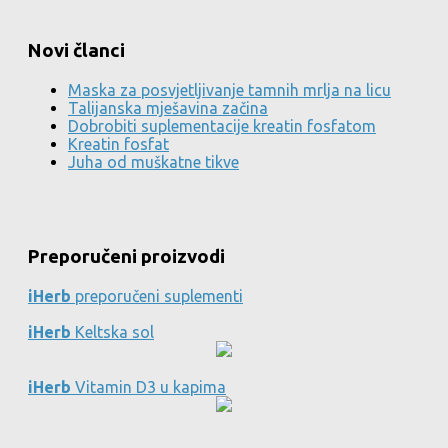
Novi članci
Maska za posvjetljivanje tamnih mrlja na licu
Talijanska mješavina začina
Dobrobiti suplementacije kreatin fosfatom
Kreatin fosfat
Juha od muškatne tikve
Preporučeni proizvodi
iHerb
preporučeni suplementi
iHerb
Keltska sol
iHerb
Vitamin D3 u kapima