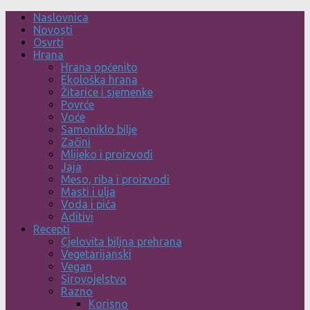
Skip
Naslovnica
to
Novosti
content
Osvrti
Hrana
Hrana općenito
Ekološka hrana
Žitarice i sjemenke
Povrće
Voće
Samoniklo bilje
Začini
Mlijeko i proizvodi
Jaja
Meso, riba i proizvodi
Masti i ulja
Voda i pića
Aditivi
Recepti
Cjelovita biljna prehrana
Vegetarijanski
Vegan
Sirovojelstvo
Razno
Korisno