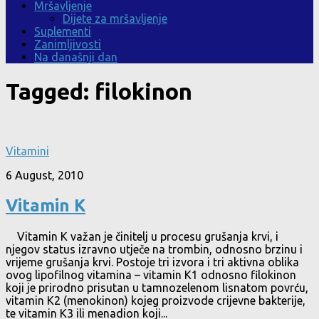
Mršavljenje
Dijete za mršavljenje
Suplementi
Zanimljivosti
Na današnji dan
Tagged:
filokinon
Vitamini
6 August, 2010
Vitamin K
Vitamin K važan je činitelj u procesu grušanja krvi, i
njegov status izravno utječe na trombin, odnosno brzinu i
vrijeme grušanja krvi. Postoje tri izvora i tri aktivna oblika
ovog lipofilnog vitamina – vitamin K1 odnosno filokinon
koji je prirodno prisutan u tamnozelenom lisnatom povrću,
vitamin K2 (menokinon) kojeg proizvode crijevne bakterije,
te vitamin K3 ili menadion koji...