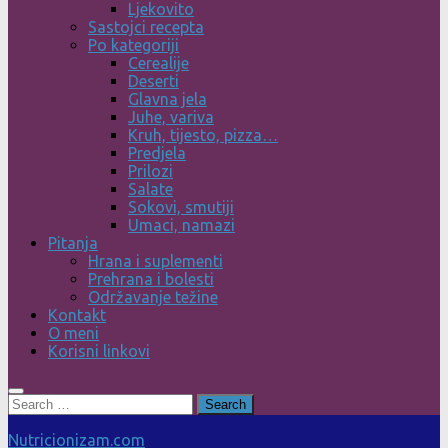
Ljekovito
Sastojci recepta
Po kategoriji
Cerealije
Deserti
Glavna jela
Juhe, variva
Kruh, tijesto, pizza…
Predjela
Prilozi
Salate
Sokovi, smutiji
Umaci, namazi
Pitanja
Hrana i suplementi
Prehrana i bolesti
Održavanje težine
Kontakt
O meni
Korisni linkovi
Search
for:
Nutricionizam.com