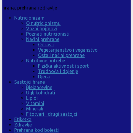
hrana, prehrana i zdravlje
Nutricionizam
O nutricionizmu
Važni pojmovi
Poznati nutricionisti
Načini prehrane
Odrasli
Vegetarijanstvo i veganstvo
Ostali načini prehrane
Nutritivne potrebe
Fizička aktivnost i sport
Trudnoća i dojenje
Djeca
Sastojci hrane
Bjelančevine
Ugljikohidrati
Lipidi
Vitamini
Minerali
Fitotvari i drugi sastojci
Etiketka
Zdravlje
Prehrana kod bolesti