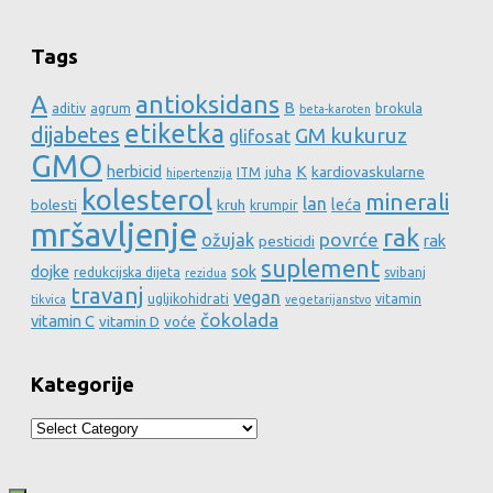
Tags
A
antioksidans
B
aditiv
agrum
brokula
beta-karoten
etiketka
dijabetes
GM kukuruz
glifosat
GMO
herbicid
K
kardiovaskularne
ITM
juha
hipertenzija
kolesterol
minerali
lan
leća
bolesti
kruh
krumpir
mršavljenje
rak
povrće
ožujak
rak
pesticidi
suplement
dojke
sok
redukcijska dijeta
svibanj
rezidua
travanj
vegan
ugljikohidrati
vitamin
tikvica
vegetarijanstvo
čokolada
vitamin C
vitamin D
voće
Kategorije
Kategorije