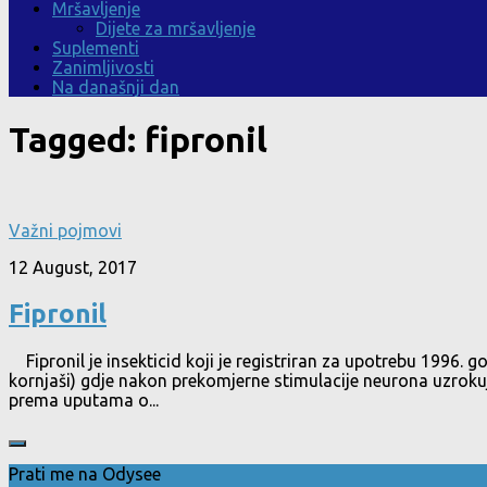
Mršavljenje
Dijete za mršavljenje
Suplementi
Zanimljivosti
Na današnji dan
Tagged:
fipronil
Važni pojmovi
12 August, 2017
Fipronil
Fipronil je insekticid koji je registriran za upotrebu 1996. go
kornjaši) gdje nakon prekomjerne stimulacije neurona uzrokuje 
prema uputama o...
Prati me na Odysee