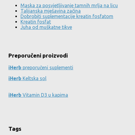
Maska za posvjetljivanje tamnih mrlja na licu
Talijanska mješavina začina
Dobrobiti suplementacije kreatin fosfatom
Kreatin fosfat
Juha od muškatne tikve
Preporučeni proizvodi
iHerb
preporučeni suplementi
iHerb
Keltska sol
iHerb
Vitamin D3 u kapima
Tags