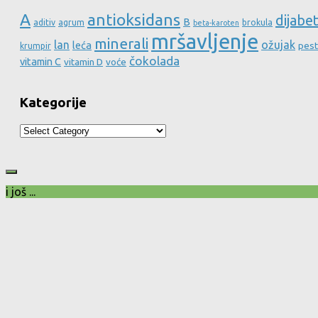
A
antioksidans
dijabe
B
aditiv
agrum
brokula
beta-karoten
mršavljenje
minerali
lan
ožujak
leća
pest
krumpir
čokolada
vitamin C
vitamin D
voće
Kategorije
Kategorije
i još ...