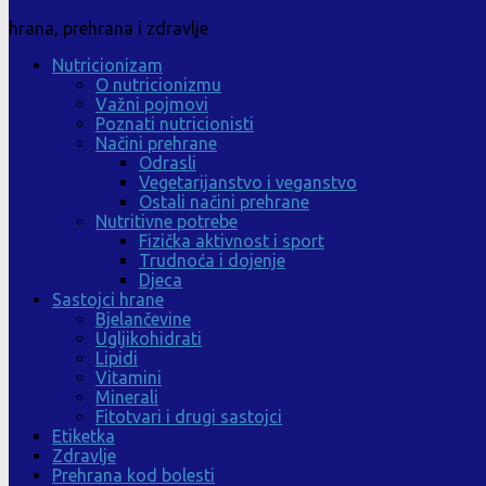
hrana, prehrana i zdravlje
Nutricionizam
O nutricionizmu
Važni pojmovi
Poznati nutricionisti
Načini prehrane
Odrasli
Vegetarijanstvo i veganstvo
Ostali načini prehrane
Nutritivne potrebe
Fizička aktivnost i sport
Trudnoća i dojenje
Djeca
Sastojci hrane
Bjelančevine
Ugljikohidrati
Lipidi
Vitamini
Minerali
Fitotvari i drugi sastojci
Etiketka
Zdravlje
Prehrana kod bolesti