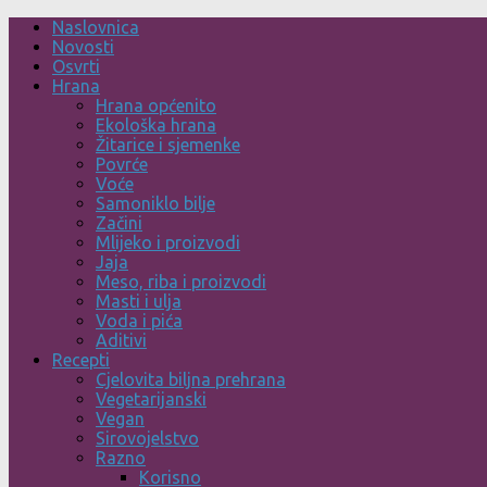
Skip
Naslovnica
to
Novosti
content
Osvrti
Hrana
Hrana općenito
Ekološka hrana
Žitarice i sjemenke
Povrće
Voće
Samoniklo bilje
Začini
Mlijeko i proizvodi
Jaja
Meso, riba i proizvodi
Masti i ulja
Voda i pića
Aditivi
Recepti
Cjelovita biljna prehrana
Vegetarijanski
Vegan
Sirovojelstvo
Razno
Korisno