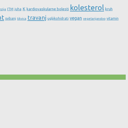
kolesterol
K
kardiovaskularne bolesti
kruh
ITM
juha
nzija
nt
travanj
vegan
svibanj
ugljikohidrati
vitamin
tikvica
vegetarijanstvo