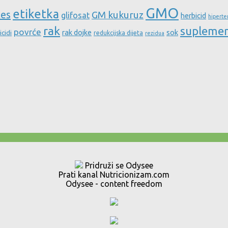
GMO
etiketka
tes
GM kukuruz
glifosat
herbicid
hiperte
rak
supleme
povrće
rak dojke
sok
icidi
redukcijska dijeta
rezidua
Pridruži se Odysee
Prati kanal Nutricionizam.com
Odysee - content freedom