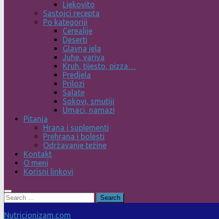
Ljekovito
Sastojci recepta
Po kategoriji
Cerealije
Deserti
Glavna jela
Juhe, variva
Kruh, tijesto, pizza…
Predjela
Prilozi
Salate
Sokovi, smutiji
Umaci, namazi
Pitanja
Hrana i suplementi
Prehrana i bolesti
Održavanje težine
Kontakt
O meni
Korisni linkovi
Search
for:
Nutricionizam.com