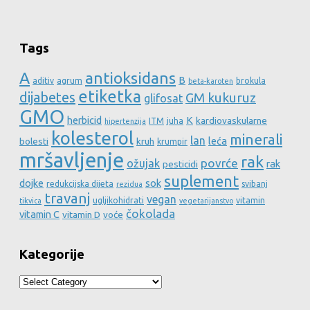
Tags
A
antioksidans
B
aditiv
agrum
brokula
beta-karoten
etiketka
dijabetes
GM kukuruz
glifosat
GMO
herbicid
K
kardiovaskularne
ITM
juha
hipertenzija
kolesterol
minerali
lan
leća
bolesti
kruh
krumpir
mršavljenje
rak
povrće
ožujak
rak
pesticidi
suplement
dojke
sok
redukcijska dijeta
svibanj
rezidua
travanj
vegan
ugljikohidrati
vitamin
tikvica
vegetarijanstvo
čokolada
vitamin C
vitamin D
voće
Kategorije
Kategorije