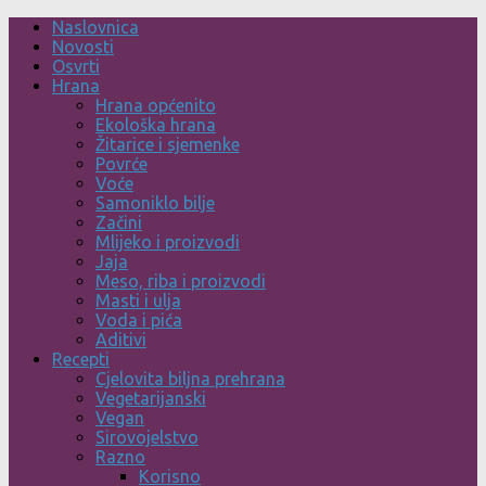
Skip
Naslovnica
to
Novosti
content
Osvrti
Hrana
Hrana općenito
Ekološka hrana
Žitarice i sjemenke
Povrće
Voće
Samoniklo bilje
Začini
Mlijeko i proizvodi
Jaja
Meso, riba i proizvodi
Masti i ulja
Voda i pića
Aditivi
Recepti
Cjelovita biljna prehrana
Vegetarijanski
Vegan
Sirovojelstvo
Razno
Korisno