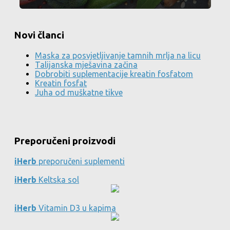
Novi članci
Maska za posvjetljivanje tamnih mrlja na licu
Talijanska mješavina začina
Dobrobiti suplementacije kreatin fosfatom
Kreatin fosfat
Juha od muškatne tikve
Preporučeni proizvodi
iHerb
preporučeni suplementi
iHerb
Keltska sol
iHerb
Vitamin D3 u kapima