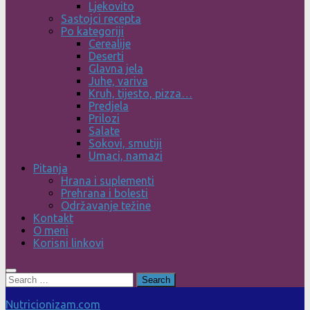
Ljekovito
Sastojci recepta
Po kategoriji
Cerealije
Deserti
Glavna jela
Juhe, variva
Kruh, tijesto, pizza…
Predjela
Prilozi
Salate
Sokovi, smutiji
Umaci, namazi
Pitanja
Hrana i suplementi
Prehrana i bolesti
Održavanje težine
Kontakt
O meni
Korisni linkovi
Search
for:
Nutricionizam.com