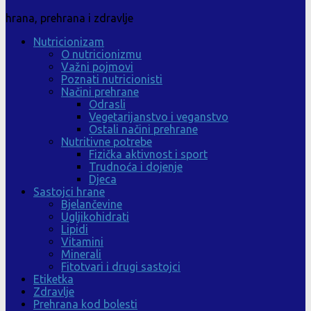
hrana, prehrana i zdravlje
Nutricionizam
O nutricionizmu
Važni pojmovi
Poznati nutricionisti
Načini prehrane
Odrasli
Vegetarijanstvo i veganstvo
Ostali načini prehrane
Nutritivne potrebe
Fizička aktivnost i sport
Trudnoća i dojenje
Djeca
Sastojci hrane
Bjelančevine
Ugljikohidrati
Lipidi
Vitamini
Minerali
Fitotvari i drugi sastojci
Etiketka
Zdravlje
Prehrana kod bolesti