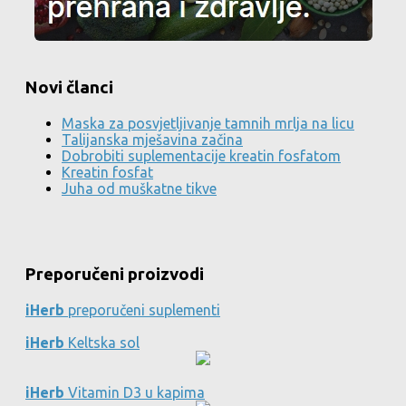
Novi članci
Maska za posvjetljivanje tamnih mrlja na licu
Talijanska mješavina začina
Dobrobiti suplementacije kreatin fosfatom
Kreatin fosfat
Juha od muškatne tikve
Preporučeni proizvodi
iHerb
preporučeni suplementi
iHerb
Keltska sol
iHerb
Vitamin D3 u kapima