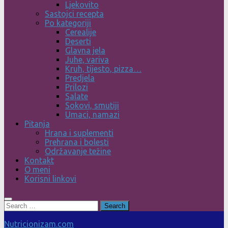
Ljekovito
Sastojci recepta
Po kategoriji
Cerealije
Deserti
Glavna jela
Juhe, variva
Kruh, tijesto, pizza…
Predjela
Prilozi
Salate
Sokovi, smutiji
Umaci, namazi
Pitanja
Hrana i suplementi
Prehrana i bolesti
Održavanje težine
Kontakt
O meni
Korisni linkovi
Search
for:
Nutricionizam.com