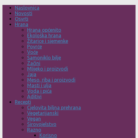
Skip
Naslovnica
to
Novosti
content
Osvrti
Hrana
Hrana općenito
Ekološka hrana
Žitarice i sjemenke
Povrće
Voće
Samoniklo bilje
Začini
Mlijeko i proizvodi
Jaja
Meso, riba i proizvodi
Masti i ulja
Voda i pića
Aditivi
Recepti
Cjelovita biljna prehrana
Vegetarijanski
Vegan
Sirovojelstvo
Razno
Korisno