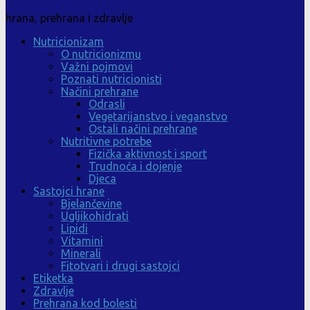
hrana, prehrana i zdravlje
Nutricionizam
O nutricionizmu
Važni pojmovi
Poznati nutricionisti
Načini prehrane
Odrasli
Vegetarijanstvo i veganstvo
Ostali načini prehrane
Nutritivne potrebe
Fizička aktivnost i sport
Trudnoća i dojenje
Djeca
Sastojci hrane
Bjelančevine
Ugljikohidrati
Lipidi
Vitamini
Minerali
Fitotvari i drugi sastojci
Etiketka
Zdravlje
Prehrana kod bolesti