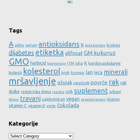
Tags
A
antioksidans
B
aditiv
agrum
brokula
beta-karoten
etiketka
dijabetes
GM kukuruz
glifosat
GMO
herbicid
K
kardiovaskularne
ITM
juha
hipertenzija
kolesterol
minerali
lan
leća
bolesti
kruh
krumpir
mršavljenje
rak
povrće
ožujak
rak
pesticidi
suplement
dojke
sok
redukcijska dijeta
svibanj
rezidua
travanj
vegan
ugljikohidrati
vitamin
tikvica
vegetarijanstvo
čokolada
vitamin C
vitamin D
voće
Kategorije
Kategorije