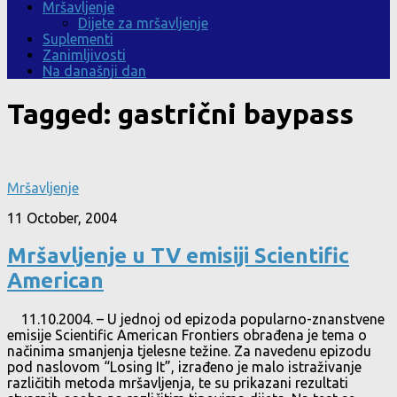
Mršavljenje
Dijete za mršavljenje
Suplementi
Zanimljivosti
Na današnji dan
Tagged:
gastrični baypass
Mršavljenje
11 October, 2004
Mršavljenje u TV emisiji Scientific
American
11.10.2004. – U jednoj od epizoda popularno-znanstvene
emisije Scientific American Frontiers obrađena je tema o
načinima smanjenja tjelesne težine. Za navedenu epizodu
pod naslovom “Losing It”, izrađeno je malo istraživanje
različitih metoda mršavljenja, te su prikazani rezultati