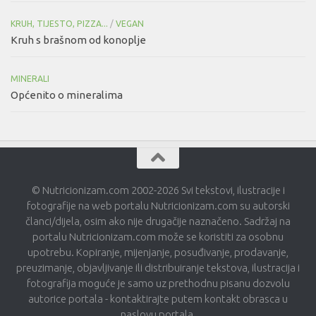
KRUH, TIJESTO, PIZZA...
/
VEGAN
Kruh s brašnom od konoplje
MINERALI
Općenito o mineralima
© Nutricionizam.com 2002-2026 Svi tekstovi, ilustracije i
fotografije na web portalu Nutricionizam.com su autorski
članci/dijela, osim ako nije drugačije naznačeno. Sadržaj na
portalu Nutricionizam.com može se koristiti za osobnu
upotrebu. Kopiranje, mijenjanje, posuđivanje, prodavanje,
preuzimanje, objavljivanje ili distribuiranje tekstova, ilustracija i
fotografija moguće je samo uz prethodnu pisanu dozvolu
autorice portala - kontaktirajte putem kontakt obrasca u
naslovu portala.