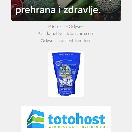
Pridruži se Odysee
Prati kanal Nutricionizam.com
Odysee - content freedom