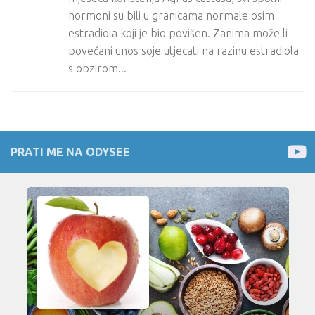
hormoni su bili u granicama normale osim
estradiola koji je bio povišen. Zanima može li
povećani unos soje utjecati na razinu estradiola
s obzirom...
PRATI ME NA ODYSEE