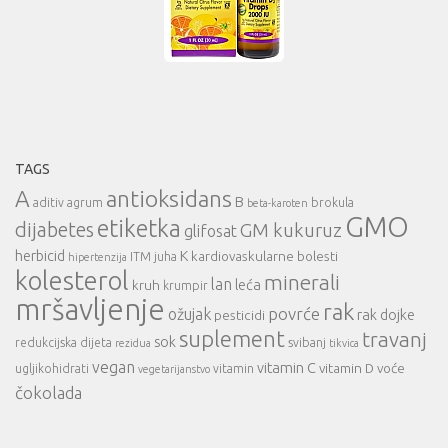
TAGS
A
antioksidans
B
aditiv
agrum
brokula
beta-karoten
GMO
etiketka
dijabetes
GM kukuruz
glifosat
herbicid
K
kardiovaskularne bolesti
ITM
juha
hipertenzija
kolesterol
minerali
lan
leća
kruh
krumpir
mršavljenje
rak
povrće
ožujak
rak dojke
pesticidi
suplement
travanj
sok
redukcijska dijeta
svibanj
rezidua
tikvica
vegan
vitamin C
vitamin D
voće
ugljikohidrati
vitamin
vegetarijanstvo
čokolada