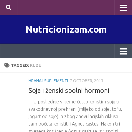
Skip to content
Nutricionizam.com
TAGGED:
KUZU
HRANA I SUPLEMENTI
7 OCTOBER, 2013
Soja i ženski spolni hormoni
U posljednje vrijeme često koristim soju u
svakodnevnoj prehrani (mlijeko od soje, tofu,
jogurt od soje), a zbog anovulacijskih ciklusa
sam počela koristiti i Agnus castus. Nakon tri
mjeseca korištenja Agnus castusa, svi spolni