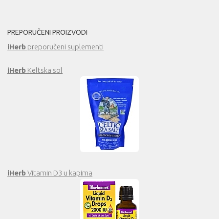
PREPORUČENI PROIZVODI
iHerb
preporučeni suplementi
iHerb
Keltska sol
iHerb
Vitamin D3 u kapima