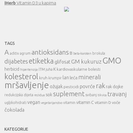
iHerb
Vitamin D3 u kapima
TAGS
A
antioksidans
B
aditiv
agrum
brokula
beta-karoten
GMO
etiketka
dijabetes
GM kukuruz
glifosat
herbicid
K
kardiovaskularne bolesti
ITM
juha
hipertenzija
kolesterol
minerali
lan
leća
kruh
krumpir
mršavljenje
rak
povrće
ožujak
rak dojke
pesticidi
suplement
travanj
sok
redukcijska dijeta
svibanj
rezidua
tikvica
vegan
vitamin C
vitamin D
voće
ugljikohidrati
vitamin
vegetarijanstvo
čokolada
KATEGORIJE