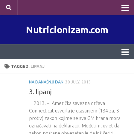
Skip to content
Nutricionizam.com
TAGGED:
LIPANJ
NA DANAŠNJI DAN
30 JULY, 2013
3. lipanj
2013. – Američka savezna država
Connecticut usvojila je glasanjem (134 za, 3
protiv) zakon kojime se sva GM hrana mora
označavati na deklaraciji. Međutim, uvjet da
zakon postane obvezatan je da još četiri