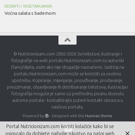
DESERTI
/
VEGETARIJANSKI
Voćna salata s bademom
© Nutricionizam.com 2002-2026 Svi tekstovi, ilustracije i
fotografije na web portalu Nutricionizam.com su autorski
članci/dijela, osim ako nije drugačije naznačeno. Sadržaj na
portalu Nutricionizam.com može se koristiti za osobnu
upotrebu. Kopiranje, mijenjanje, posuđivanje, prodavanje,
preuzimanje, objavljivanje ili distribuiranje tekstova, ilustracija i
fotografija moguće je samo uz prethodnu pisanu dozvolu
autorice portala - kontaktirajte putem kontakt obrasca u
naslovu portala.
Powered by
- Designed with the
Hueman theme
Portal Nutricionizam.com koristi kolačiće kako bi se
osiguralo da dobijete najbolje iskustvo na našoj web