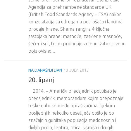
Agencija za prehrambene standarde UK
(British Food Standards Agency – FSA) nakon
konzulatacija sa udrugama potrošača i lancima
prodaje hrane. Shema rangira 4 ključna
sastojaka hrane: masnoće, zasićene masnoće,
šećer i sol, te im pridodaje zelenu, žutu i crvenu
boju ovisno...
NA DANAŠNJI DAN
13 JULY, 2013
20. lipanj
2014. – Američki predsjednik potpisao je
predsjednički memorandum kojim prepoznaje
teške gubitke među oprašivačima: tijekom
posljednjih nekoliko desetljeća došlo je do
značajnih gubitaka populacija medonosnih i
divljih pčela, leptira, ptica, šišmiša i drugih.