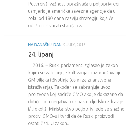
Potvrdivši važnost oprašivača u poljoprivredi
usmjerio je američke savezne agencije da u
roku od 180 dana razviju strategiju koja će
održati i stvarati staništa za...
NA DANAŠNJI DAN
9 JULY, 2013
24. lipanj
2016. – Ruski parlament izglasao je zakon
kojim se zabranjuje kultivacija i razmnožavanje
GM biljaka i životinja (osim za znanstvena
istraživanja). Također se zabranjuje uvoz
proizvoda koji sadrže GMO ako je dokazano da
dotični ima negativan učinak na ljudsko zdravlje
i/ili okoliš. Ministarstvo poljoprivrede se snažno
protivi GMO-u i tvrdi da će Ruski proizvodi
ostati čisti. U zakon...