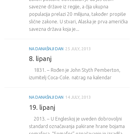
savezne države iz regije, a čija ukupna
populacija prelazi 20 milijuna, također propiše
slične zakone. U stvari, Alaska je prva američka
savezna država koja je...
NA DANAŠNJI DAN
25 JULY, 2013
8. lipanj
1831. – Rođen je John Styth Pemberton,
izumitelj Coca-Cole. natrag na kalendar
NA DANAŠNJI DAN
14 JULY, 2013
19. lipanj
2013. – U Engleskoj je uveden dobrovoljni
standard označavanja pakirane hrane bojama
semafora. “Semafor” označavanje je izradila