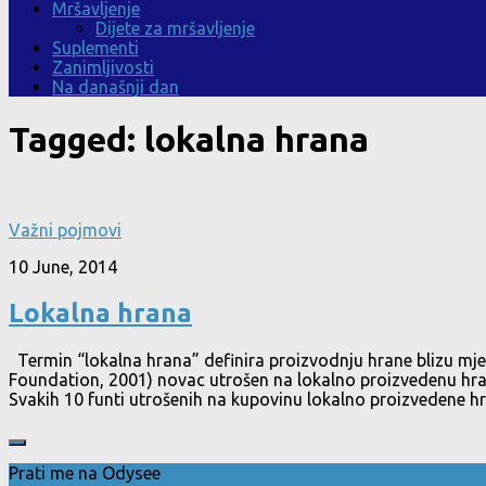
Mršavljenje
Dijete za mršavljenje
Suplementi
Zanimljivosti
Na današnji dan
Tagged:
lokalna hrana
Važni pojmovi
10 June, 2014
Lokalna hrana
Termin “lokalna hrana” definira proizvodnju hrane blizu mje
Foundation, 2001) novac utrošen na lokalno proizvedenu hra
Svakih 10 funti utrošenih na kupovinu lokalno proizvedene hran
Prati me na Odysee