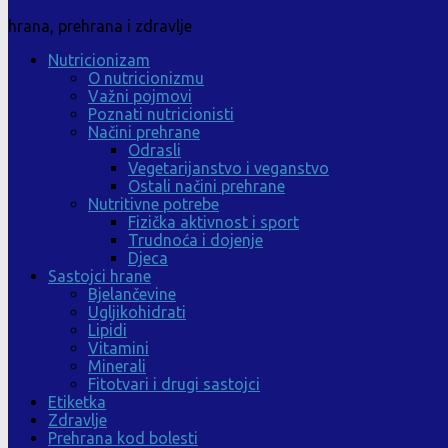
hrana, prehrana i zdravlje
Nutricionizam
O nutricionizmu
Važni pojmovi
Poznati nutricionisti
Načini prehrane
Odrasli
Vegetarijanstvo i veganstvo
Ostali načini prehrane
Nutritivne potrebe
Fizička aktivnost i sport
Trudnoća i dojenje
Djeca
Sastojci hrane
Bjelančevine
Ugljikohidrati
Lipidi
Vitamini
Minerali
Fitotvari i drugi sastojci
Etiketka
Zdravlje
Prehrana kod bolesti