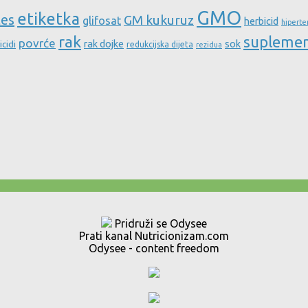
GMO
etiketka
tes
GM kukuruz
glifosat
herbicid
hiperte
rak
supleme
povrće
rak dojke
sok
icidi
redukcijska dijeta
rezidua
Pridruži se Odysee
Prati kanal Nutricionizam.com
Odysee - content freedom