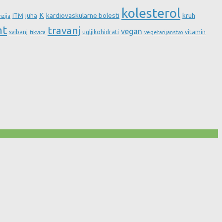
kolesterol
K
kardiovaskularne bolesti
kruh
ITM
juha
nzija
nt
travanj
vegan
svibanj
ugljikohidrati
vitamin
tikvica
vegetarijanstvo