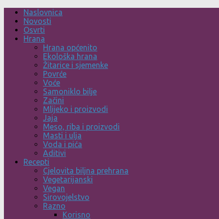
Skip
Naslovnica
to
Novosti
content
Osvrti
Hrana
Hrana općenito
Ekološka hrana
Žitarice i sjemenke
Povrće
Voće
Samoniklo bilje
Začini
Mlijeko i proizvodi
Jaja
Meso, riba i proizvodi
Masti i ulja
Voda i pića
Aditivi
Recepti
Cjelovita biljna prehrana
Vegetarijanski
Vegan
Sirovojelstvo
Razno
Korisno