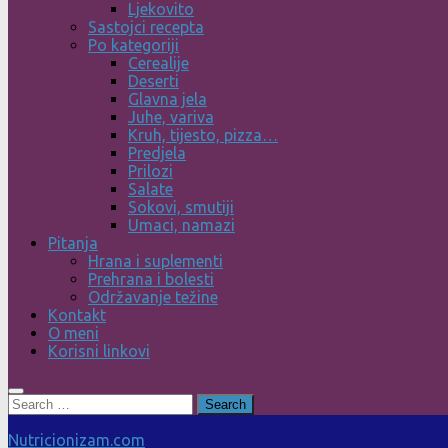
Ljekovito
Sastojci recepta
Po kategoriji
Cerealije
Deserti
Glavna jela
Juhe, variva
Kruh, tijesto, pizza…
Predjela
Prilozi
Salate
Sokovi, smutiji
Umaci, namazi
Pitanja
Hrana i suplementi
Prehrana i bolesti
Održavanje težine
Kontakt
O meni
Korisni linkovi
Search
for:
Nutricionizam.com