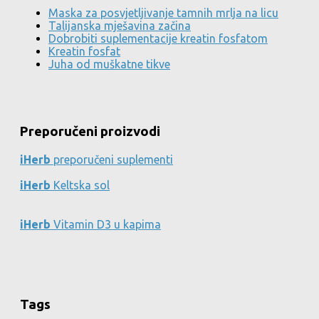
Maska za posvjetljivanje tamnih mrlja na licu
Talijanska mješavina začina
Dobrobiti suplementacije kreatin fosfatom
Kreatin fosfat
Juha od muškatne tikve
Preporučeni proizvodi
iHerb
preporučeni suplementi
iHerb
Keltska sol
iHerb
Vitamin D3 u kapima
Tags