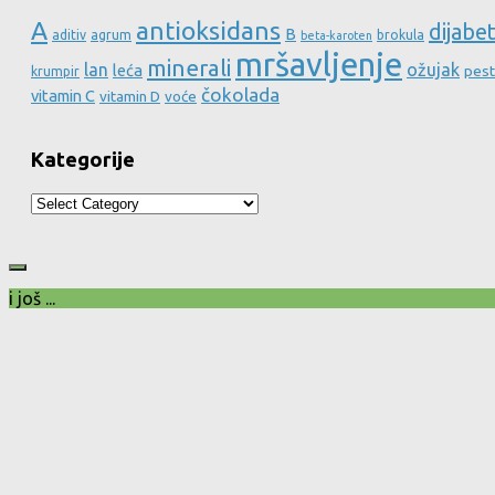
A
antioksidans
dijabe
B
aditiv
agrum
brokula
beta-karoten
mršavljenje
minerali
lan
ožujak
leća
pest
krumpir
čokolada
vitamin C
vitamin D
voće
Kategorije
Kategorije
i još ...