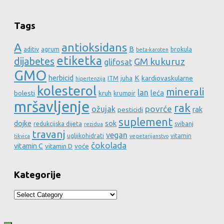
Tags
A
antioksidans
B
aditiv
agrum
brokula
beta-karoten
etiketka
dijabetes
GM kukuruz
glifosat
GMO
herbicid
K
kardiovaskularne
ITM
juha
hipertenzija
kolesterol
minerali
lan
leća
bolesti
kruh
krumpir
mršavljenje
rak
povrće
ožujak
rak
pesticidi
suplement
dojke
sok
redukcijska dijeta
svibanj
rezidua
travanj
vegan
ugljikohidrati
vitamin
tikvica
vegetarijanstvo
čokolada
vitamin C
vitamin D
voće
Kategorije
Kategorije