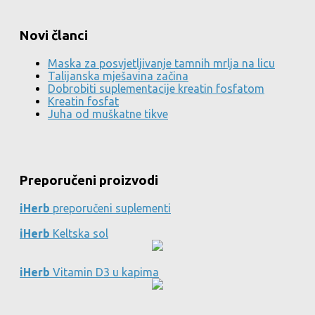
Novi članci
Maska za posvjetljivanje tamnih mrlja na licu
Talijanska mješavina začina
Dobrobiti suplementacije kreatin fosfatom
Kreatin fosfat
Juha od muškatne tikve
Preporučeni proizvodi
iHerb
preporučeni suplementi
iHerb
Keltska sol
iHerb
Vitamin D3 u kapima