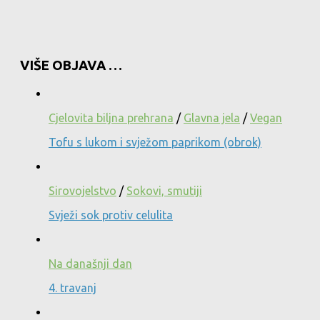
VIŠE OBJAVA …
Cjelovita biljna prehrana
/
Glavna jela
/
Vegan
Tofu s lukom i svježom paprikom (obrok)
Sirovojelstvo
/
Sokovi, smutiji
Svježi sok protiv celulita
Na današnji dan
4. travanj