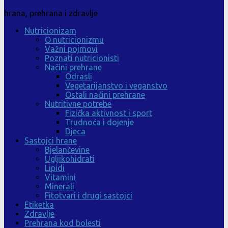
hrana, prehrana i zdravlje
Nutricionizam
O nutricionizmu
Važni pojmovi
Poznati nutricionisti
Načini prehrane
Odrasli
Vegetarijanstvo i veganstvo
Ostali načini prehrane
Nutritivne potrebe
Fizička aktivnost i sport
Trudnoća i dojenje
Djeca
Sastojci hrane
Bjelančevine
Ugljikohidrati
Lipidi
Vitamini
Minerali
Fitotvari i drugi sastojci
Etiketka
Zdravlje
Prehrana kod bolesti