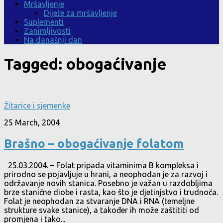
Mršavljenje
Dijete za mršavljenje
Suplementi
Zanimljivosti
Na današnji dan
Tagged:
obogaćivanje
Žitarice i sjemenke
25 March, 2004
Brašno – obogaćivanje folatom
25.03.2004. – Folat pripada vitaminima B kompleksa i
prirodno se pojavljuje u hrani, a neophodan je za razvoj i
održavanje novih stanica. Posebno je važan u razdobljima
brze stanične diobe i rasta, kao što je djetinjstvo i trudnoća.
Folat je neophodan za stvaranje DNA i RNA (temeljne
strukture svake stanice), a također ih može zaštititi od
promjena i tako...