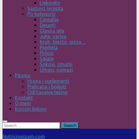
Ljekovito
Sastojci recepta
Po kategoriji
Cerealije
Deserti
Glavna jela
Juhe, variva
Kruh, tijesto, pizza…
Predjela
Prilozi
Salate
Sokovi, smutiji
Umaci, namazi
Pitanja
Hrana i suplementi
Prehrana i bolesti
Održavanje težine
Kontakt
O meni
Korisni linkovi
Search
for:
Nutricionizam.com