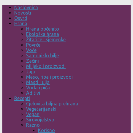
Skip
Naslovnica
to
Novosti
content
Osvrti
Hrana
Hrana općenito
Ekološka hrana
Žitarice i sjemenke
Povrće
Voće
Samoniklo bilje
Začini
Mlijeko i proizvodi
Jaja
Meso, riba i proizvodi
Masti i ulja
Voda i pića
Aditivi
Recepti
Cjelovita biljna prehrana
Vegetarijanski
Vegan
Sirovojelstvo
Razno
Korisno