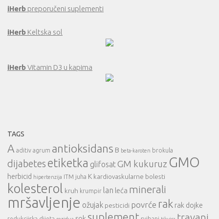
iHerb
preporučeni suplementi
iHerb
Keltska sol
iHerb
Vitamin D3 u kapima
TAGS
A
antioksidans
B
aditiv
agrum
brokula
beta-karoten
GMO
etiketka
dijabetes
GM kukuruz
glifosat
herbicid
K
kardiovaskularne bolesti
ITM
juha
hipertenzija
kolesterol
minerali
lan
leća
kruh
krumpir
mršavljenje
rak
povrće
ožujak
rak dojke
pesticidi
suplement
travanj
sok
redukcijska dijeta
svibanj