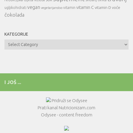
rezidua
tikvica
vegan
vitamin C
vitamin D
voće
ugljikohidrati
vitamin
vegetarijanstvo
čokolada
KATEGORIJE
Kategorije
I JOŠ ...
Pridruži se Odysee
Prati kanal Nutricionizam.com
Odysee - content freedom