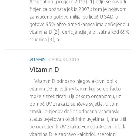
Association (proljeće 2017) [1] gdje se navodi
činjenica poznata još iz 2007.: tom je pojavom
zahvaćeno gotovo milijardu ljudi! U SAD-u
gotovo 95% afro-amerikanaca ima deficijenciju
vitamina D [2], deficijencija je prisutna kod 69%
trudnica [3], a...
VITAMINI
6 AUGUST, 2010
Vitamin D
Vitamin D odnosno njegov aktivni oblik
vitamin D3, je jedini vitamin koji se de facto
može sintetizirati u ljudskom organizmu, uz
pomoć UV zraka iz sunčeva svjetla. U tom
smislu je njegov deficit odnosno vitaminski
status uvjetovan okolišnim uvjetima, tj ima li ili
ne određenih UV zraka. Funkcija Aktivni oblik
vitamina D je zapravo kalcitriol, steroidni