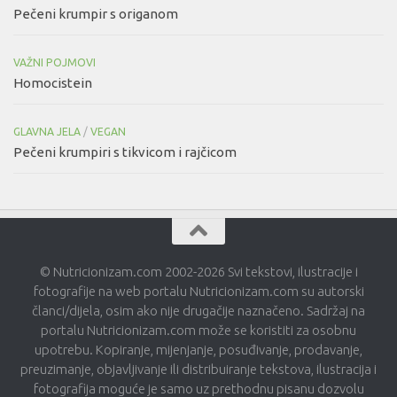
Pečeni krumpir s origanom
VAŽNI POJMOVI
Homocistein
GLAVNA JELA
/
VEGAN
Pečeni krumpiri s tikvicom i rajčicom
© Nutricionizam.com 2002-2026 Svi tekstovi, ilustracije i
fotografije na web portalu Nutricionizam.com su autorski
članci/dijela, osim ako nije drugačije naznačeno. Sadržaj na
portalu Nutricionizam.com može se koristiti za osobnu
upotrebu. Kopiranje, mijenjanje, posuđivanje, prodavanje,
preuzimanje, objavljivanje ili distribuiranje tekstova, ilustracija i
fotografija moguće je samo uz prethodnu pisanu dozvolu