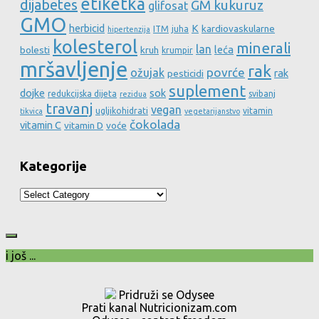
etiketka
dijabetes
GM kukuruz
glifosat
GMO
herbicid
K
kardiovaskularne
ITM
juha
hipertenzija
kolesterol
minerali
lan
leća
bolesti
kruh
krumpir
mršavljenje
rak
povrće
ožujak
rak
pesticidi
suplement
dojke
sok
redukcijska dijeta
svibanj
rezidua
travanj
vegan
ugljikohidrati
vitamin
tikvica
vegetarijanstvo
čokolada
vitamin C
vitamin D
voće
Kategorije
Kategorije
i još ...
Pridruži se Odysee
Prati kanal Nutricionizam.com