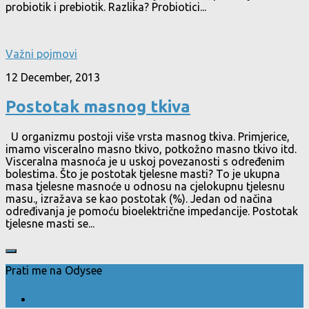
probiotik i prebiotik. Razlika? Probiotici...
Važni pojmovi
12 December, 2013
Postotak masnog tkiva
U organizmu postoji više vrsta masnog tkiva. Primjerice,
imamo visceralno masno tkivo, potkožno masno tkivo itd.
Visceralna masnoća je u uskoj povezanosti s određenim
bolestima. Što je postotak tjelesne masti? To je ukupna
masa tjelesne masnoće u odnosu na cjelokupnu tjelesnu
masu., izražava se kao postotak (%). Jedan od načina
određivanja je pomoću bioelektrične impedancije. Postotak
tjelesne masti se...
Prati me na Odysee