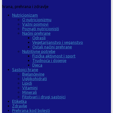
hrana, prehrana i zdravlje
Nutricionizam
O nutricionizmu
Važni pojmovi
Poznati nutricionisti
Načini prehrane
Odrasli
Vegetarijanstvo i veganstvo
Ostali načini prehrane
Nutritivne potrebe
Fizička aktivnost i sport
Trudnoća i dojenje
Djeca
Sastojci hrane
Bjelančevine
Ugljikohidrati
Lipidi
Vitamini
Minerali
Fitotvari i drugi sastojci
Etiketka
Zdravlje
Prehrana kod bolesti