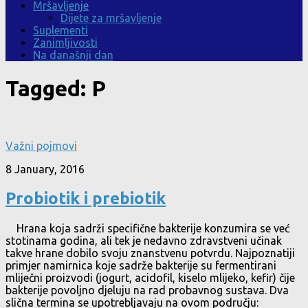
Mršavljenje
Dijete za mršavljenje
Suplementi
Zanimljivosti
Na današnji dan
Tagged:
P
Važni pojmovi
8 January, 2016
Probiotik i prebiotik
Hrana koja sadrži specifične bakterije konzumira se već
stotinama godina, ali tek je nedavno zdravstveni učinak
takve hrane dobilo svoju znanstvenu potvrdu. Najpoznatiji
primjer namirnica koje sadrže bakterije su fermentirani
mliječni proizvodi (jogurt, acidofil, kiselo mlijeko, kefir) čije
bakterije povoljno djeluju na rad probavnog sustava. Dva
slična termina se upotrebljavaju na ovom području: