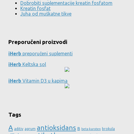
Dobrobiti suplementacije kreatin fosfatom
Kreatin fosfat
Juha od muškatne tikve
Preporučeni proizvodi
iHerb
preporučeni suplementi
iHerb
Keltska sol
iHerb
Vitamin D3 u kapima
Tags
A
antioksidans
B
aditiv
agrum
brokula
beta-karoten