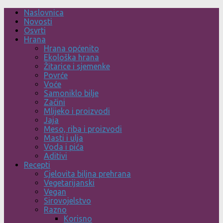
Skip
Naslovnica
to
Novosti
content
Osvrti
Hrana
Hrana općenito
Ekološka hrana
Žitarice i sjemenke
Povrće
Voće
Samoniklo bilje
Začini
Mlijeko i proizvodi
Jaja
Meso, riba i proizvodi
Masti i ulja
Voda i pića
Aditivi
Recepti
Cjelovita biljna prehrana
Vegetarijanski
Vegan
Sirovojelstvo
Razno
Korisno