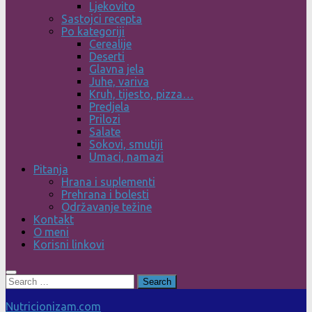
Ljekovito
Sastojci recepta
Po kategoriji
Cerealije
Deserti
Glavna jela
Juhe, variva
Kruh, tijesto, pizza…
Predjela
Prilozi
Salate
Sokovi, smutiji
Umaci, namazi
Pitanja
Hrana i suplementi
Prehrana i bolesti
Održavanje težine
Kontakt
O meni
Korisni linkovi
Search
for:
Nutricionizam.com