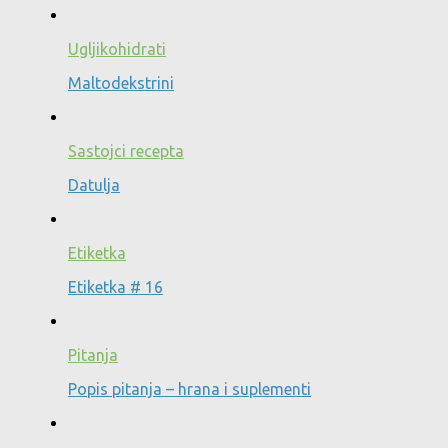
Ugljikohidrati
Maltodekstrini
Sastojci recepta
Datulja
Etiketka
Etiketka # 16
Pitanja
Popis pitanja – hrana i suplementi