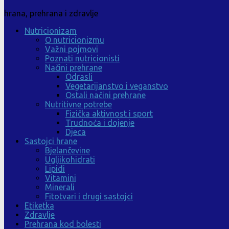
hrana, prehrana i zdravlje
Nutricionizam
O nutricionizmu
Važni pojmovi
Poznati nutricionisti
Načini prehrane
Odrasli
Vegetarijanstvo i veganstvo
Ostali načini prehrane
Nutritivne potrebe
Fizička aktivnost i sport
Trudnoća i dojenje
Djeca
Sastojci hrane
Bjelančevine
Ugljikohidrati
Lipidi
Vitamini
Minerali
Fitotvari i drugi sastojci
Etiketka
Zdravlje
Prehrana kod bolesti