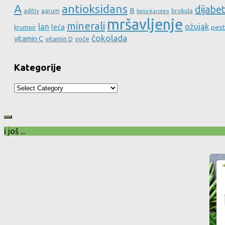
A
antioksidans
dijabe
B
aditiv
agrum
brokula
beta-karoten
mršavljenje
minerali
lan
ožujak
leća
pest
krumpir
čokolada
vitamin C
vitamin D
voće
Kategorije
Kategorije
i još ...