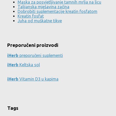
Maska za posvjetljivanje tamnih mrlja na licu
Talijanska mješavina začina
Dobrobiti suplementacije kreatin fosfatom
Kreatin fosfat
Juha od muškatne tikve
Preporučeni proizvodi
iHerb
preporučeni suplementi
iHerb
Keltska sol
iHerb
Vitamin D3 u kapima
Tags