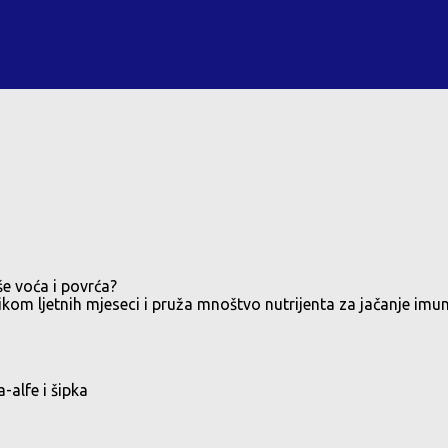
iše voća i povrća?
likom ljetnih mjeseci i pruža mnoštvo nutrijenta za jačanje im
-alfe i šipka