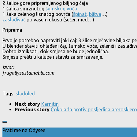
2 šalice gore pripremljenog biljnog čaja
1 šalica smrznutog
šumskog voća
1 šaka zelenog lisnatog povrća (
špinat
,
blitva
…)
zaslađivač
po vašem ukusu (šećer, med…)
Priprema
Prvo je potrebno napraviti jaki čaj: 3 žlice mješavine biljaka pr
U blender staviti ohlađeni čaj, šumsko voće, zeleniš i zaslađ
Dobro izmiksati, dok smjesa ne bude jednolična.
Smjesu preliti u kalupe i staviti za smrzavanje.
Izvor:
frugallysustainable.com
Tags:
sladoled
Next story
Karnitin
Previous story
Čokolada protiv posljedica ateroskler
Prati me na Odysee