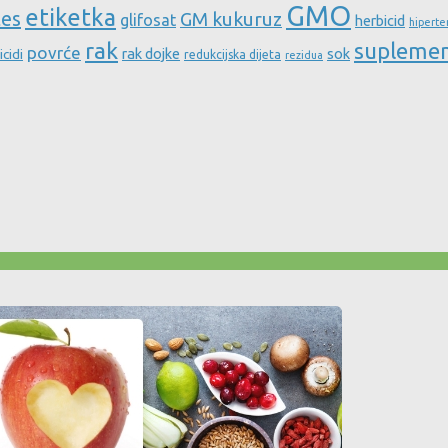
GMO
etiketka
tes
GM kukuruz
glifosat
herbicid
hiperte
rak
supleme
povrće
rak dojke
sok
icidi
redukcijska dijeta
rezidua