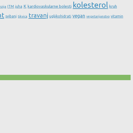
kolesterol
K
kardiovaskularne bolesti
kruh
ITM
juha
nzija
nt
travanj
vegan
svibanj
ugljikohidrati
vitamin
tikvica
vegetarijanstvo