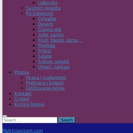
Ljekovito
Sastojci recepta
Po kategoriji
Cerealije
Deserti
Glavna jela
Juhe, variva
Kruh, tijesto, pizza…
Predjela
Prilozi
Salate
Sokovi, smutiji
Umaci, namazi
Pitanja
Hrana i suplementi
Prehrana i bolesti
Održavanje težine
Kontakt
O meni
Korisni linkovi
Search
for:
Nutricionizam.com