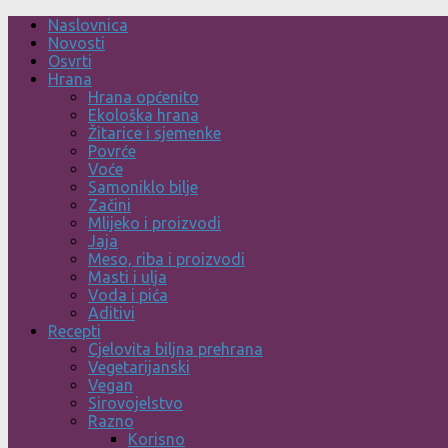
Skip
Naslovnica
to
Novosti
content
Osvrti
Hrana
Hrana općenito
Ekološka hrana
Žitarice i sjemenke
Povrće
Voće
Samoniklo bilje
Začini
Mlijeko i proizvodi
Jaja
Meso, riba i proizvodi
Masti i ulja
Voda i pića
Aditivi
Recepti
Cjelovita biljna prehrana
Vegetarijanski
Vegan
Sirovojelstvo
Razno
Korisno