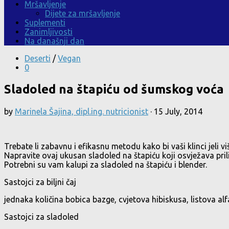
Mršavljenje
Dijete za mršavljenje
Suplementi
Zanimljivosti
Na današnji dan
Deserti
/
Vegan
0
Sladoled na štapiću od šumskog voća
by
Marinela Šajina, dipl.ing. nutricionist
·
15 July, 2014
Trebate li zabavnu i efikasnu metodu kako bi vaši klinci jeli v
Napravite ovaj ukusan sladoled na štapiću koji osvježava pri
Potrebni su vam kalupi za sladoled na štapiću i blender.
Sastojci za biljni čaj
jednaka količina bobica bazge, cvjetova hibiskusa, listova alfa
Sastojci za sladoled