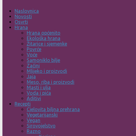
Naslovnica
Novosti
Osvrti
Hrana
Hrana općenito
Ekološka hrana
Žitarice i sjemenke
Povrće
Voće
Samoniklo bilje
Začini
Mlijeko i proizvodi
Jaja
Meso, riba i proizvodi
Masti i ulja
Voda i pića
Aditivi
Recepti
Cjelovita biljna prehrana
Vegetarijanski
Vegan
Sirovojelstvo
Razno