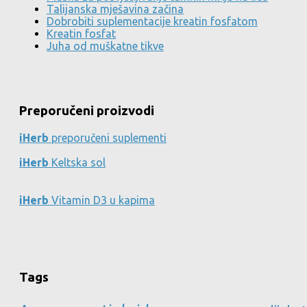
Talijanska mješavina začina
Dobrobiti suplementacije kreatin fosfatom
Kreatin fosfat
Juha od muškatne tikve
Preporučeni proizvodi
iHerb
preporučeni suplementi
iHerb
Keltska sol
iHerb
Vitamin D3 u kapima
Tags