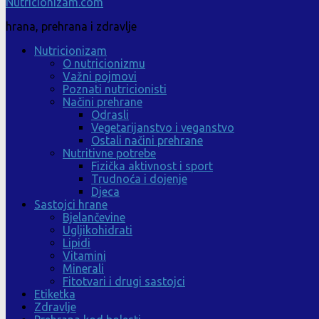
Nutricionizam.com
hrana, prehrana i zdravlje
Nutricionizam
O nutricionizmu
Važni pojmovi
Poznati nutricionisti
Načini prehrane
Odrasli
Vegetarijanstvo i veganstvo
Ostali načini prehrane
Nutritivne potrebe
Fizička aktivnost i sport
Trudnoća i dojenje
Djeca
Sastojci hrane
Bjelančevine
Ugljikohidrati
Lipidi
Vitamini
Minerali
Fitotvari i drugi sastojci
Etiketka
Zdravlje