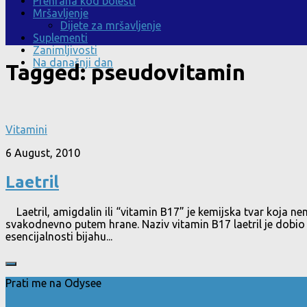
Prehrana kod bolesti
Mršavljenje
Dijete za mršavljenje
Suplementi
Zanimljivosti
Na današnji dan
Tagged:
pseudovitamin
Vitamini
6 August, 2010
Laetril
Laetril, amigdalin ili “vitamin B17” je kemijska tvar koja n
svakodnevno putem hrane. Naziv vitamin B17 laetril je dobio u
esencijalnosti bijahu...
Prati me na Odysee