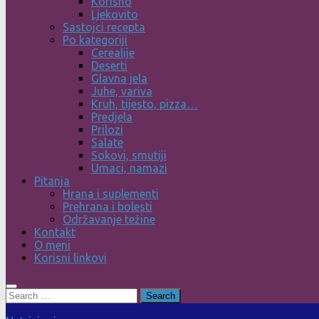
Korisno
Ljekovito
Sastojci recepta
Po kategoriji
Cerealije
Deserti
Glavna jela
Juhe, variva
Kruh, tijesto, pizza…
Predjela
Prilozi
Salate
Sokovi, smutiji
Umaci, namazi
Pitanja
Hrana i suplementi
Prehrana i bolesti
Održavanje težine
Kontakt
O meni
Korisni linkovi
Search
for: