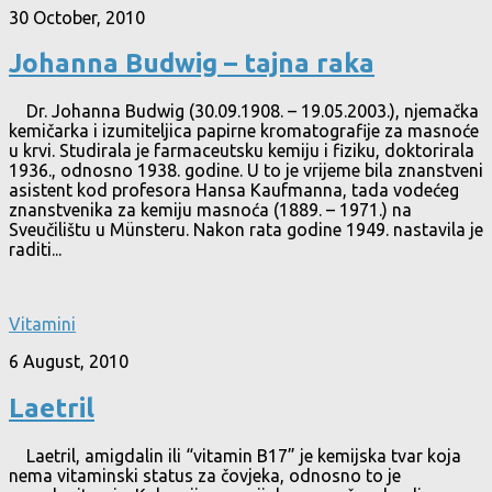
30 October, 2010
Johanna Budwig – tajna raka
Dr. Johanna Budwig (30.09.1908. – 19.05.2003.), njemačka
kemičarka i izumiteljica papirne kromatografije za masnoće
u krvi. Studirala je farmaceutsku kemiju i fiziku, doktorirala
1936., odnosno 1938. godine. U to je vrijeme bila znanstveni
asistent kod profesora Hansa Kaufmanna, tada vodećeg
znanstvenika za kemiju masnoća (1889. – 1971.) na
Sveučilištu u Münsteru. Nakon rata godine 1949. nastavila je
raditi...
Vitamini
6 August, 2010
Laetril
Laetril, amigdalin ili “vitamin B17” je kemijska tvar koja
nema vitaminski status za čovjeka, odnosno to je