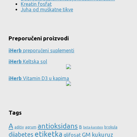
Kreatin fosfat
Juha od muškatne tikve
Preporučeni proizvodi
iHerb
preporučeni suplementi
iHerb
Keltska sol
iHerb
Vitamin D3 u kapima
Tags
A
antioksidans
B
aditiv
agrum
brokula
beta-karoten
etiketka
dijabetes
GM kukuruz
glifosat