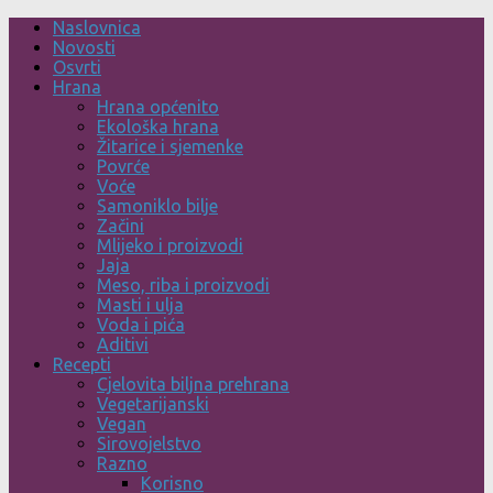
Skip
Naslovnica
to
Novosti
content
Osvrti
Hrana
Hrana općenito
Ekološka hrana
Žitarice i sjemenke
Povrće
Voće
Samoniklo bilje
Začini
Mlijeko i proizvodi
Jaja
Meso, riba i proizvodi
Masti i ulja
Voda i pića
Aditivi
Recepti
Cjelovita biljna prehrana
Vegetarijanski
Vegan
Sirovojelstvo
Razno
Korisno