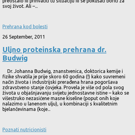
preostalo ili prihvatiti tu situaciju ili se pokušati boriti za
svoj život. Ali –...
Prehrana kod bolesti
26 September, 2011
Uljno proteinska prehrana dr.
Budwig
Dr. Johanna Budwig, znanstvenica, doktorica kemije i
fizike shvatila je prije skoro 60 godina (!) kako suvremeni
način života i industrijski prerađena hrana pogoršava
zdravstveno stanje čovjeka. Provela je više od pola svog
života u objašnjavanju svijetu jednostavne istine – kako se
višestruko nezasićene masne kiseline (poput onih koje
nalazimo u lanenom ulju), u kombinaciji s kvalitetnim
bjelančevinama (koje...
Poznati nutricionisti