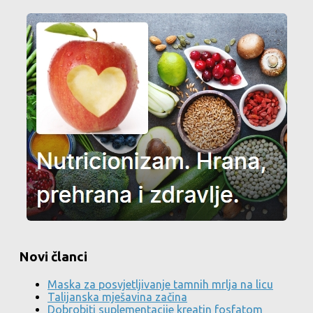
Novi članci
Maska za posvjetljivanje tamnih mrlja na licu
Talijanska mješavina začina
Dobrobiti suplementacije kreatin fosfatom