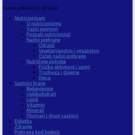
hrana, prehrana i zdravlje
Nutricionizam
O nutricionizmu
Važni pojmovi
Poznati nutricionisti
Načini prehrane
Odrasli
Vegetarijanstvo i veganstvo
Ostali načini prehrane
Nutritivne potrebe
Fizička aktivnost i sport
Trudnoća i dojenje
Djeca
Sastojci hrane
Bjelančevine
Ugljikohidrati
Lipidi
Vitamini
Minerali
Fitotvari i drugi sastojci
Etiketka
Zdravlje
Prehrana kod bolesti