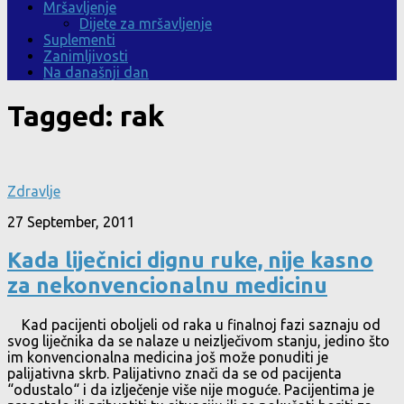
Mršavljenje
Dijete za mršavljenje
Suplementi
Zanimljivosti
Na današnji dan
Tagged:
rak
Zdravlje
27 September, 2011
Kada liječnici dignu ruke, nije kasno
za nekonvencionalnu medicinu
Kad pacijenti oboljeli od raka u finalnoj fazi saznaju od
svog liječnika da se nalaze u neizlječivom stanju, jedino što
im konvencionalna medicina još može ponuditi je
palijativna skrb. Palijativno znači da se od pacijenta
“odustalo“ i da izlječenje više nije moguće. Pacijentima je