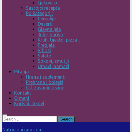
Ljekovito
Sastojci recepta
Po kategoriji
Cerealije
Deserti
Glavna jela
Juhe, variva
Kruh, tijesto, pizza…
Predjela
Prilozi
Salate
Sokovi, smutiji
Umaci, namazi
Pitanja
Hrana i suplementi
Prehrana i bolesti
Održavanje težine
Kontakt
O meni
Korisni linkovi
Search
for:
Nutricionizam.com