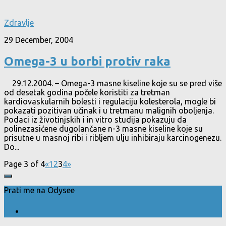
Zdravlje
29 December, 2004
Omega-3 u borbi protiv raka
29.12.2004. – Omega-3 masne kiseline koje su se pred više
od desetak godina počele koristiti za tretman
kardiovaskularnih bolesti i regulaciju kolesterola, mogle bi
pokazati pozitivan učinak i u tretmanu malignih oboljenja.
Podaci iz životinjskih i in vitro studija pokazuju da
polinezasićene dugolančane n-3 masne kiseline koje su
prisutne u masnoj ribi i ribljem ulju inhibiraju karcinogenezu.
Do...
Page 3 of 4
«
1
2
3
4
»
Prati me na Odysee