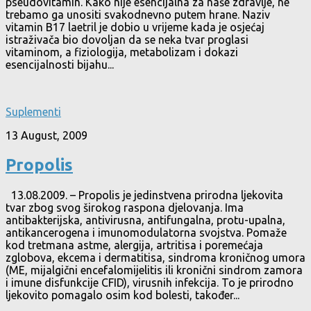
pseudovitamin. Kako nije esencijalna za naše zdravlje, ne
trebamo ga unositi svakodnevno putem hrane. Naziv
vitamin B17 laetril je dobio u vrijeme kada je osjećaj
istraživača bio dovoljan da se neka tvar proglasi
vitaminom, a fiziologija, metabolizam i dokazi
esencijalnosti bijahu...
Suplementi
13 August, 2009
Propolis
13.08.2009. – Propolis je jedinstvena prirodna ljekovita
tvar zbog svog širokog raspona djelovanja. Ima
antibakterijska, antivirusna, antifungalna, protu-upalna,
antikancerogena i imunomodulatorna svojstva. Pomaže
kod tretmana astme, alergija, artritisa i poremećaja
zglobova, ekcema i dermatitisa, sindroma kroničnog umora
(ME, mijalgični encefalomijelitis ili kronični sindrom zamora
i imune disfunkcije CFID), virusnih infekcija. To je prirodno
ljekovito pomagalo osim kod bolesti, također...