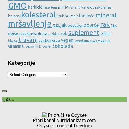
GMO
herbicid
K
kardiovaskularne
ITM
juha
hipertenzija
kolesterol
minerali
lan
leća
bolesti
kruh
krumpir
mršavljenje
rak
povrće
ožujak
rak
pesticidi
suplement
dojke
sok
redukcijska dijeta
svibanj
rezidua
travanj
vegan
ugljikohidrati
vitamin
tikvica
vegetarijanstvo
čokolada
vitamin C
vitamin D
voće
Kategorije
Kategorije
i još ...
Pridruži se Odysee
Prati kanal Nutricionizam.com
Odysee - content freedom