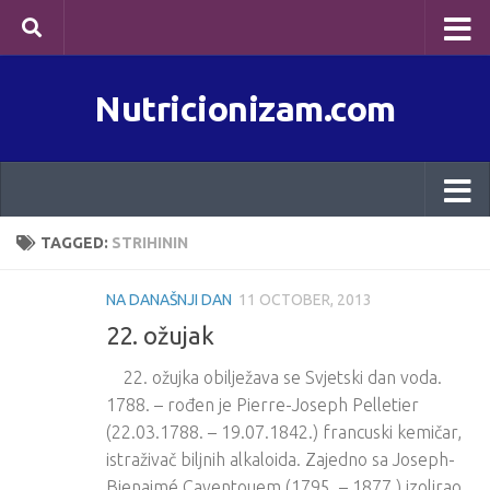
Skip to content
Nutricionizam.com
TAGGED:
STRIHININ
NA DANAŠNJI DAN
11 OCTOBER, 2013
22. ožujak
22. ožujka obilježava se Svjetski dan voda.
1788. – rođen je Pierre-Joseph Pelletier
(22.03.1788. – 19.07.1842.) francuski kemičar,
istraživač biljnih alkaloida. Zajedno sa Joseph-
Bienaimé Caventouem (1795. – 1877.) izolirao