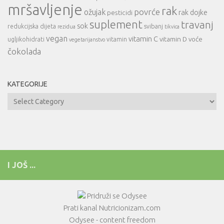
mršavljenje
rak
povrće
ožujak
rak dojke
pesticidi
suplement
travanj
sok
redukcijska dijeta
svibanj
rezidua
tikvica
vegan
vitamin C
vitamin D
voće
ugljikohidrati
vitamin
vegetarijanstvo
čokolada
KATEGORIJE
Kategorije
I JOŠ ...
Pridruži se Odysee
Prati kanal Nutricionizam.com
Odysee - content freedom