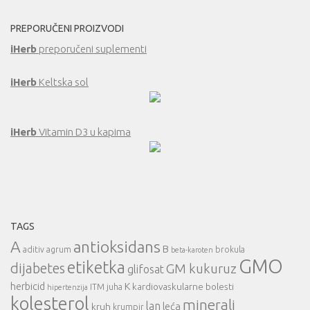
PREPORUČENI PROIZVODI
iHerb
preporučeni suplementi
iHerb
Keltska sol
iHerb
Vitamin D3 u kapima
TAGS
A
antioksidans
B
aditiv
agrum
brokula
beta-karoten
GMO
etiketka
dijabetes
GM kukuruz
glifosat
herbicid
K
kardiovaskularne bolesti
ITM
juha
hipertenzija
kolesterol
minerali
lan
leća
kruh
krumpir