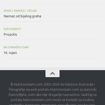
UMACI, NAMAZI
/
VEGAN
Namaz od bijelog graha
SUPLEMENTI
Propolis
NA DANAŠNJI DAN
16. rujan
© Nutricionizam.com 2002-2026 Svi tekstovi, ilustracije i
fotografije na web portalu Nutricionizam.com su autorski
članci/dijela, osim ako nije drugačije naznačeno. Sadržaj na
portalu Nutricionizam.com može se koristiti za osobnu
upotrebu. Kopiranje, mijenjanje, posuđivanje, prodavanje,