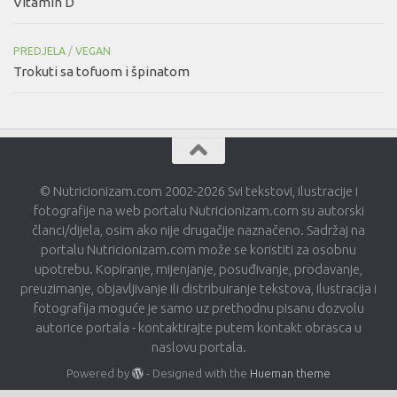
Vitamin D
PREDJELA
/
VEGAN
Trokuti sa tofuom i špinatom
© Nutricionizam.com 2002-2026 Svi tekstovi, ilustracije i
fotografije na web portalu Nutricionizam.com su autorski
članci/dijela, osim ako nije drugačije naznačeno. Sadržaj na
portalu Nutricionizam.com može se koristiti za osobnu
upotrebu. Kopiranje, mijenjanje, posuđivanje, prodavanje,
preuzimanje, objavljivanje ili distribuiranje tekstova, ilustracija i
fotografija moguće je samo uz prethodnu pisanu dozvolu
autorice portala - kontaktirajte putem kontakt obrasca u
naslovu portala.
Powered by
- Designed with the
Hueman theme