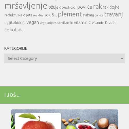
mršavljenje
rak
povrće
ožujak
rak dojke
pesticidi
suplement
travanj
sok
redukcijska dijeta
svibanj
rezidua
tikvica
vegan
vitamin C
vitamin D
voće
ugljikohidrati
vitamin
vegetarijanstvo
čokolada
KATEGORIJE
Kategorije
I JOŠ ...