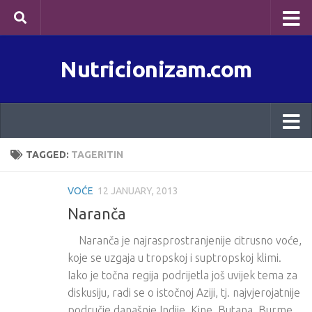
Skip to content
Nutricionizam.com
TAGGED:
TAGERITIN
VOĆE
12 JANUARY, 2013
Naranča
Naranča je najrasprostranjenije citrusno voće,
koje se uzgaja u tropskoj i suptropskoj klimi.
Iako je točna regija podrijetla još uvijek tema za
diskusiju, radi se o istočnoj Aziji, tj. najvjerojatnije
područje današnje Indije, Kine, Butana, Burme