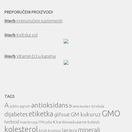
PREPORUČENI PROIZVODI
iHerb
preporučeni suplementi
iHerb
Keltska sol
iHerb
Vitamin D3 u kapima
TAGS
A
antioksidans
B
aditiv
agrum
brokula
beta-karoten
GMO
etiketka
dijabetes
GM kukuruz
glifosat
herbicid
K
kardiovaskularne bolesti
ITM
juha
hipertenzija
kolesterol
minerali
lan
leća
kruh
krumpir