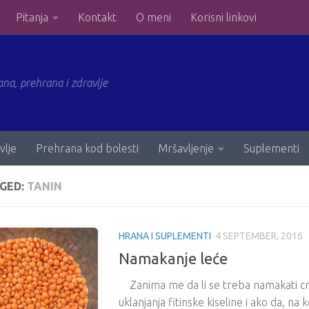
Pitanja
Kontakt
O meni
Korisni linkovi
ana, prehrana i zdravlje
vlje
Prehrana kod bolesti
Mršavljenje
Suplementi
GED:
TANIN
HRANA I SUPLEMENTI
4 SEPTEMBER, 2016
Namakanje leće
Zanima me da li se treba namakati cr
uklanjanja fitinske kiseline i ako da, na k