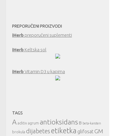
PREPORUČENI PROIZVODI
iHerb
preporučeni suplementi
iHerb
Keltska sol
iHerb
Vitamin D3 u kapima
TAGS
A
antioksidans
B
aditiv
agrum
beta-karoten
etiketka
dijabetes
GM
glifosat
brokula