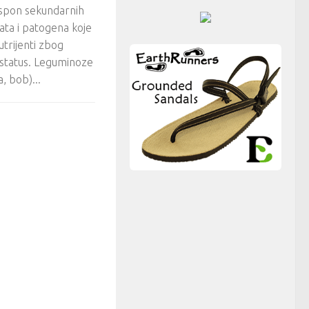
spon sekundarnih
kata i patogena koje
utrijenti zbog
i status. Leguminoze
a, bob)...