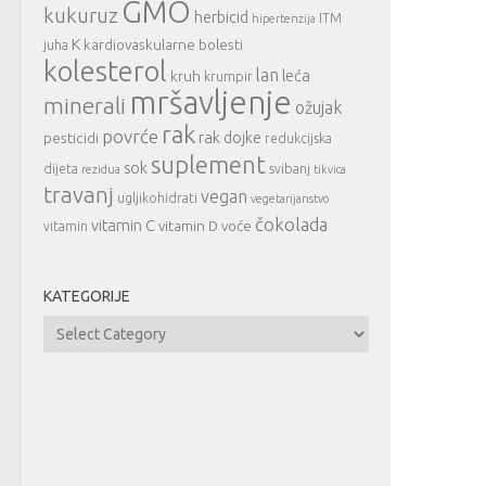
GMO
kukuruz
herbicid
ITM
hipertenzija
K
kardiovaskularne bolesti
juha
kolesterol
lan
leća
kruh
krumpir
mršavljenje
minerali
ožujak
rak
povrće
rak dojke
pesticidi
redukcijska
suplement
sok
dijeta
svibanj
rezidua
tikvica
travanj
vegan
ugljikohidrati
vegetarijanstvo
čokolada
vitamin C
vitamin D
voće
vitamin
KATEGORIJE
Kategorije