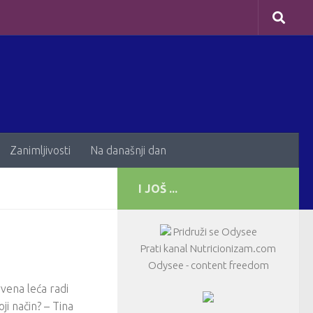
Zanimljivosti
Na današnji dan
I JOŠ ...
Pridruži se Odysee
Prati kanal Nutricionizam.com
Odysee - content freedom
vena leća radi
oji način? – Tina