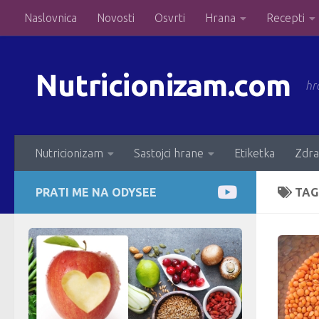
Naslovnica
Novosti
Osvrti
Hrana
Recepti
Skip to content
Nutricionizam.com
hr
Nutricionizam
Sastojci hrane
Etiketka
Zdra
PRATI ME NA ODYSEE
TAG