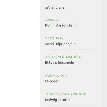
VIŠE OBJAVA …
ZDRAVLJE
Kuhinjska sol i kalij
MASTI I ULJA
Masti i ulja, podjela
PRILOZI
/
VEGETARIJANSKI
Blitva u bešamelu
VAŽNI POJMOVI
Glikogen
LJEKOVITO
/
VEGETARIJANSKI
Budwig doručak