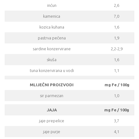
inćun
2,6
kamenica
7,0
kozica kuhana
1,6
pastrva pečena
1,9
sardine konzervirane
2,2-2,9
skuša
1,6
tuna konzervirana u vodi
1,1
MLIJEČNI PROIZVODI
mg Fe / 100g
sir parmezan
1,0
JAJA
mg Fe / 100g
jaje prepelice
3,7
jaje purje
4,1