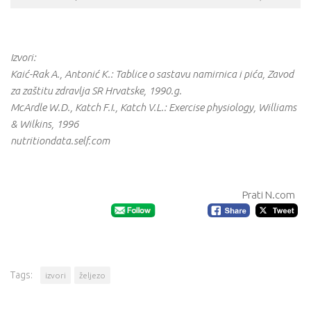
Izvori:
Kaić-Rak A., Antonić K.: Tablice o sastavu namirnica i pića, Zavod
za zaštitu zdravlja SR Hrvatske, 1990.g.
McArdle W.D., Katch F.I., Katch V.L.: Exercise physiology, Williams
& Wilkins, 1996
nutritiondata.self.com
Prati N.com
Tags:
izvori
željezo