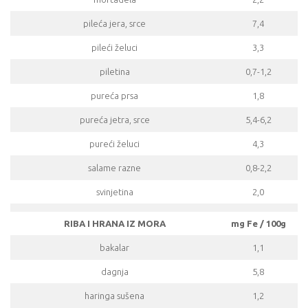
pileća jera, srce
7,4
pileći želuci
3,3
piletina
0,7-1,2
pureća prsa
1,8
pureća jetra, srce
5,4-6,2
pureći želuci
4,3
salame razne
0,8-2,2
svinjetina
2,0
RIBA I HRANA IZ MORA
mg Fe / 100g
bakalar
1,1
dagnja
5,8
haringa sušena
1,2