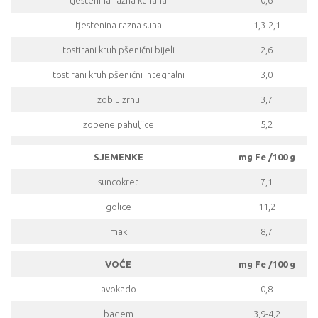
tjestenina razna kuhana
0,6
tjestenina razna suha
1,3-2,1
tostirani kruh pšenični bijeli
2,6
tostirani kruh pšenični integralni
3,0
zob u zrnu
3,7
zobene pahuljice
5,2
SJEMENKE
mg Fe /100 g
suncokret
7,1
golice
11,2
mak
8,7
VOĆE
mg Fe /100 g
avokado
0,8
badem
3,9-4,2