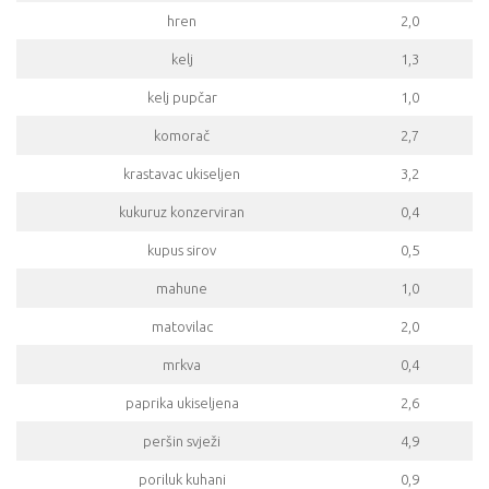
hren
2,0
kelj
1,3
kelj pupčar
1,0
komorač
2,7
krastavac ukiseljen
3,2
kukuruz konzerviran
0,4
kupus sirov
0,5
mahune
1,0
matovilac
2,0
mrkva
0,4
paprika ukiseljena
2,6
peršin svježi
4,9
poriluk kuhani
0,9