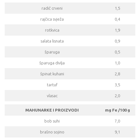
radič crveni
1,5
rajčica svježa
0,4
rotkvica
1,9
salata lisnata
0,9
šparuga
0,5
šparuga divlja
1,0
špinat kuhani
2,8
tartuf
3,5
vlasac
2,0
MAHUNARKE I PROIZVODI
mg Fe /100 g
bob suhi
7,0
brašno sojino
9,1