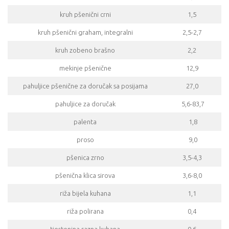
kruh pšenični crni
1,5
kruh pšenični graham, integralni
2,5-2,7
kruh zobeno brašno
2,2
mekinje pšenične
12,9
pahuljice pšenične za doručak sa posijama
27,0
pahuljice za doručak
5,6-83,7
palenta
1,8
proso
9,0
pšenica zrno
3,5-4,3
pšenična klica sirova
3,6-8,0
riža bijela kuhana
1,1
riža polirana
0,4