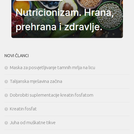
NOVI ČLANCI
Maska za posvjetljivanje tamnih mrlja na licu
Talijanska mješavina začina
Dobrobiti suplementacije kreatin fosfatom
Kreatin fosfat
Juha od muškatne tikve