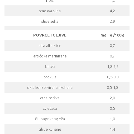
ribiz
1,2
smokva suha
4,2
šljiva suha
2,9
POVRĆE I GLJIVE
mg Fe /100 g
alfa alfa klice
0,7
artičoka marinirana
0,7
blitva
1,8-3,2
brokula
0,5-0,8
cikla konzervirana i kuhana
0,5-1,8
crna rotkva
2,0
cvjetača
0,5
čili paprika svježa
1,0
gljive kuhane
1,4