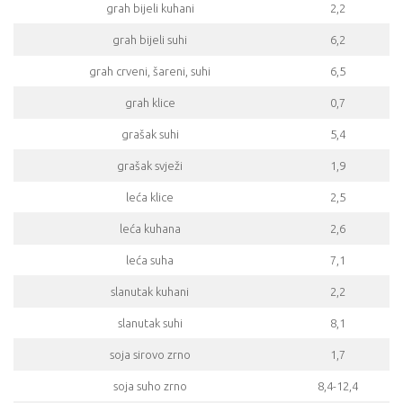
grah bijeli kuhani
2,2
grah bijeli suhi
6,2
grah crveni, šareni, suhi
6,5
grah klice
0,7
grašak suhi
5,4
grašak svježi
1,9
leća klice
2,5
leća kuhana
2,6
leća suha
7,1
slanutak kuhani
2,2
slanutak suhi
8,1
soja sirovo zrno
1,7
soja suho zrno
8,4-12,4