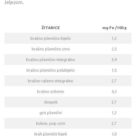
željezom.
ŽITARICE
mg Fe /100 g
brašno pšenično bijelo
1,2
brašno pšenično crno
2,5
brašno pšenično integralno
3,9
brašno pšenično polubijelo
1,5
brašno raženo integralno
2,7
brašno zobeno
4,3
dvopek
2,7
griz pšenični
1,2
kokice, pop corn
2,7
kruh pšenični bijeli
1,0