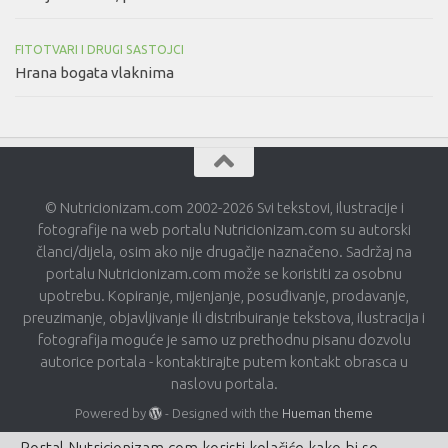
FITOTVARI I DRUGI SASTOJCI
Hrana bogata vlaknima
© Nutricionizam.com 2002-2026 Svi tekstovi, ilustracije i
fotografije na web portalu Nutricionizam.com su autorski
članci/dijela, osim ako nije drugačije naznačeno. Sadržaj na
portalu Nutricionizam.com može se koristiti za osobnu
upotrebu. Kopiranje, mijenjanje, posuđivanje, prodavanje,
preuzimanje, objavljivanje ili distribuiranje tekstova, ilustracija i
fotografija moguće je samo uz prethodnu pisanu dozvolu
autorice portala - kontaktirajte putem kontakt obrasca u
naslovu portala.
Powered by
- Designed with the
Hueman theme