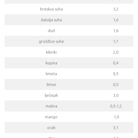
breskva suha
3,2
datulja suha
1,6
dud
1,6
grožđice suhe
1,7
kikiriki
2,0
kupina
0,4
limeta
0,5
limun
0,5
lješnjak
3,0
malina
0,5-1,2
mango
1,0
orah
3,1