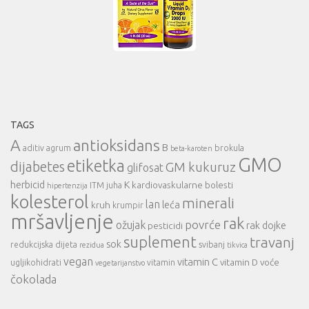
TAGS
A
antioksidans
B
aditiv
agrum
brokula
beta-karoten
GMO
etiketka
dijabetes
GM kukuruz
glifosat
herbicid
K
kardiovaskularne bolesti
ITM
juha
hipertenzija
kolesterol
minerali
lan
leća
kruh
krumpir
mršavljenje
rak
povrće
ožujak
rak dojke
pesticidi
suplement
travanj
sok
redukcijska dijeta
svibanj
rezidua
tikvica
vegan
vitamin C
vitamin D
voće
ugljikohidrati
vitamin
vegetarijanstvo
čokolada