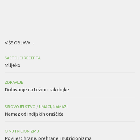
VIŠE OBJAVA …
SASTOJCI RECEPTA
Mlijeko
ZDRAVLJE
Dobivanje na težini i rak dojke
SIROVOJELSTVO
/
UMACI, NAMAZI
Namaz od indijskih oraščića
O NUTRICIONIZMU
Povijest hrane, prehrane i nutricionizma