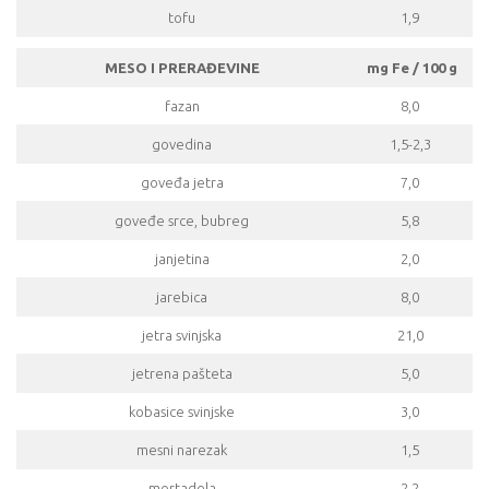
tofu
1,9
MESO I PRERAĐEVINE
mg Fe / 100 g
fazan
8,0
govedina
1,5-2,3
goveđa jetra
7,0
goveđe srce, bubreg
5,8
janjetina
2,0
jarebica
8,0
jetra svinjska
21,0
jetrena pašteta
5,0
kobasice svinjske
3,0
mesni narezak
1,5
mortadela
2,2