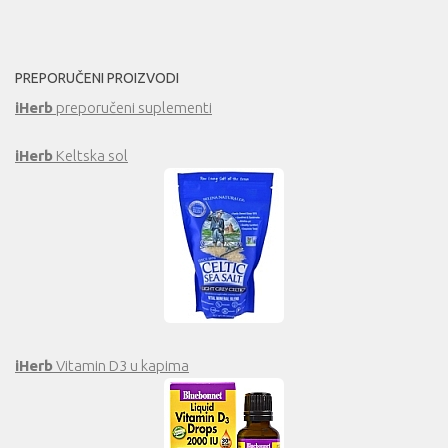
PREPORUČENI PROIZVODI
iHerb
preporučeni suplementi
iHerb
Keltska sol
iHerb
Vitamin D3 u kapima