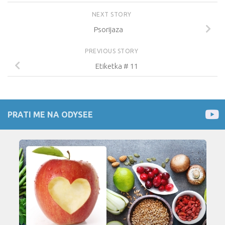
NEXT STORY
Psorijaza
PREVIOUS STORY
Etiketka # 11
PRATI ME NA ODYSEE