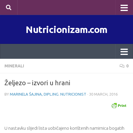
Skip to content
Nutricionizam.com
MINERALI
0
Željezo – izvori u hrani
BY
MARINELA ŠAJINA, DIPL.ING. NUTRICIONIST
·
30 MARCH, 2016
U nastavku slijedi lista uobičajeno korištenih namirnica bogatih