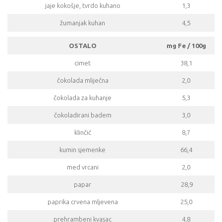
jaje kokošje, tvrdo kuhano
1,3
žumanjak kuhan
4,5
OSTALO
mg Fe / 100g
cimet
38,1
čokolada mliječna
2,0
čokolada za kuhanje
5,3
čokoladirani badem
3,0
klinčić
8,7
kumin sjemenke
66,4
med vrcani
2,0
papar
28,9
paprika crvena mljevena
25,0
prehrambeni kvasac
4,8