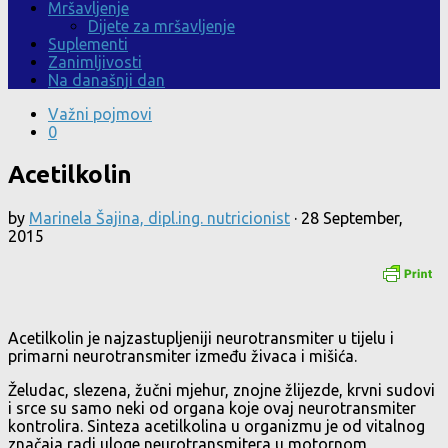
Mršavljenje
Dijete za mršavljenje
Suplementi
Zanimljivosti
Na današnji dan
Važni pojmovi
0
Acetilkolin
by
Marinela Šajina, dipl.ing. nutricionist
·
28 September,
2015
Acetilkolin je najzastupljeniji neurotransmiter u tijelu i
primarni neurotransmiter između živaca i mišića.
Želudac, slezena, žučni mjehur, znojne žlijezde, krvni sudovi
i srce su samo neki od organa koje ovaj neurotransmiter
kontrolira. Sinteza acetilkolina u organizmu je od vitalnog
značaja radi uloge neurotransmitera u motornom