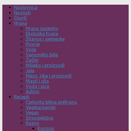
Skip
Naslovnica
to
Novosti
content
Osvrti
Hrana
Hrana općenito
Ekološka hrana
Žitarice i sjemenke
Povrće
Voće
Samoniklo bilje
Začini
Mlijeko i proizvodi
Jaja
Meso, riba i proizvodi
Masti i ulja
Voda i pića
Aditivi
Recepti
Cjelovita biljna prehrana
Vegetarijanski
Vegan
Sirovojelstvo
Razno
Korisno