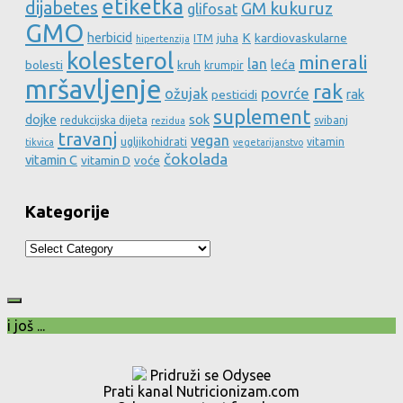
etiketka
dijabetes
GM kukuruz
glifosat
GMO
herbicid
K
kardiovaskularne
ITM
juha
hipertenzija
kolesterol
minerali
lan
leća
bolesti
kruh
krumpir
mršavljenje
rak
povrće
ožujak
rak
pesticidi
suplement
dojke
sok
redukcijska dijeta
svibanj
rezidua
travanj
vegan
ugljikohidrati
vitamin
tikvica
vegetarijanstvo
čokolada
vitamin C
vitamin D
voće
Kategorije
Kategorije
i još ...
Pridruži se Odysee
Prati kanal Nutricionizam.com