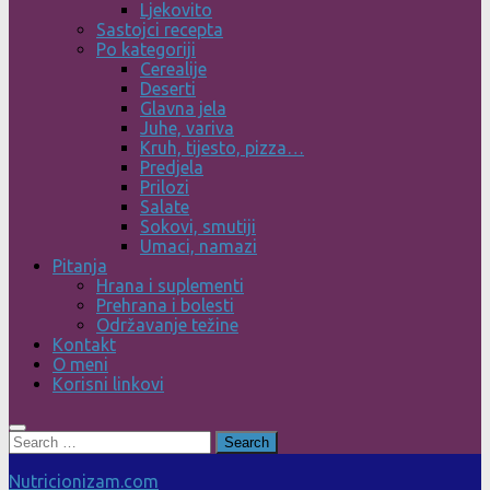
Ljekovito
Sastojci recepta
Po kategoriji
Cerealije
Deserti
Glavna jela
Juhe, variva
Kruh, tijesto, pizza…
Predjela
Prilozi
Salate
Sokovi, smutiji
Umaci, namazi
Pitanja
Hrana i suplementi
Prehrana i bolesti
Održavanje težine
Kontakt
O meni
Korisni linkovi
Search
for:
Nutricionizam.com