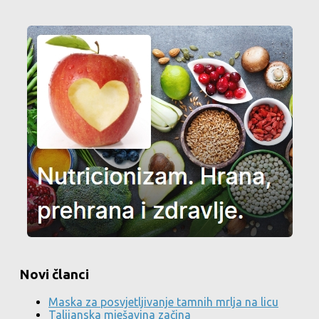
Novi članci
Maska za posvjetljivanje tamnih mrlja na licu
Talijanska mješavina začina