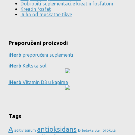
Dobrobiti suplementacije kreatin fosfatom
Kreatin fosfat
Juha od muškatne tikve
Preporučeni proizvodi
iHerb
preporučeni suplementi
iHerb
Keltska sol
iHerb
Vitamin D3 u kapima
Tags
A
antioksidans
B
aditiv
agrum
brokula
beta-karoten