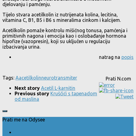
djelovanju i pamćenju.
Tijelo stvara acetilkolin iz nutrijenata kolina, lecitina,
vitamina C, B1, B5 i B6 s mineralima cinkom i kalcijem.
Acetilkolin pomaže kontrolu mišićnog tonusa, pamćenja i
primitivnih nagona i emocija kao i oslobađanje hormona
hipofize (vazopresin), koji su uključen u regulaciju
izbacivanja urina.
natrag na
popis
Tags:
A
acetilkolin
neurotransmiter
Prati N.com
Next story
Acetil L-karnitin
Previous story
Kruščići s tapenadom
od maslina
Prati me na Odysee