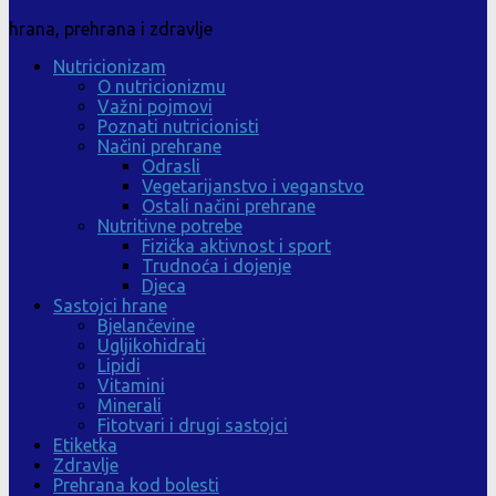
hrana, prehrana i zdravlje
Nutricionizam
O nutricionizmu
Važni pojmovi
Poznati nutricionisti
Načini prehrane
Odrasli
Vegetarijanstvo i veganstvo
Ostali načini prehrane
Nutritivne potrebe
Fizička aktivnost i sport
Trudnoća i dojenje
Djeca
Sastojci hrane
Bjelančevine
Ugljikohidrati
Lipidi
Vitamini
Minerali
Fitotvari i drugi sastojci
Etiketka
Zdravlje
Prehrana kod bolesti