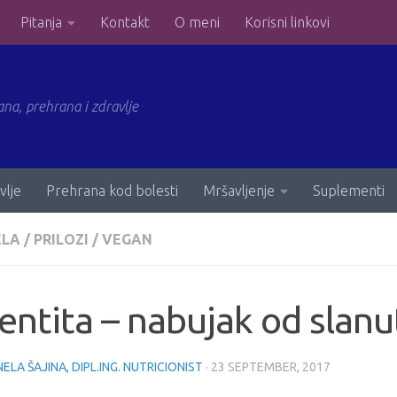
Pitanja
Kontakt
O meni
Korisni linkovi
ana, prehrana i zdravlje
vlje
Prehrana kod bolesti
Mršavljenje
Suplementi
ELA
/
PRILOZI
/
VEGAN
entita – nabujak od slanu
ELA ŠAJINA, DIPL.ING. NUTRICIONIST
·
23 SEPTEMBER, 2017