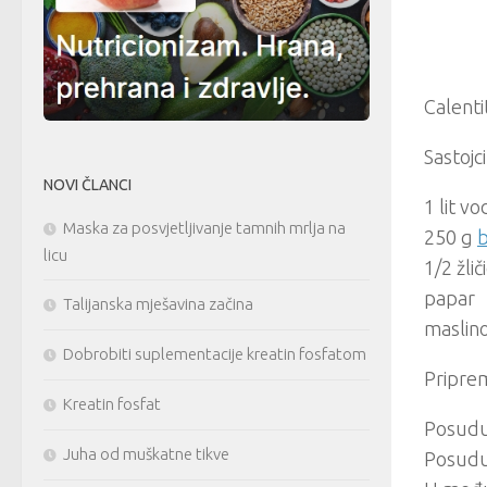
Calenti
Sastojc
NOVI ČLANCI
1 lit v
Maska za posvjetljivanje tamnih mrlja na
250 g
b
licu
1/2 žlič
papar
Talijanska mješavina začina
maslin
Dobrobiti suplementacije kreatin fosfatom
Pripre
Kreatin fosfat
Posudu
Juha od muškatne tikve
Posudu 