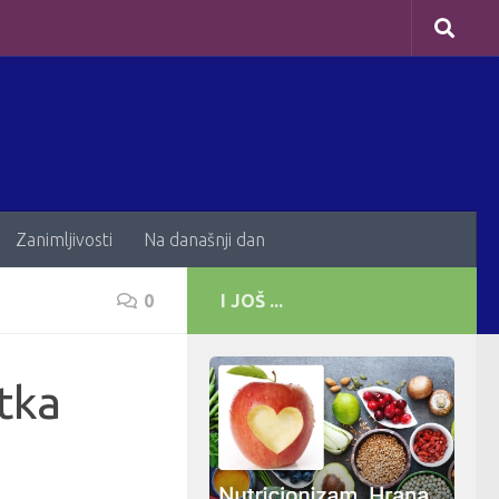
Zanimljivosti
Na današnji dan
0
I JOŠ ...
tka