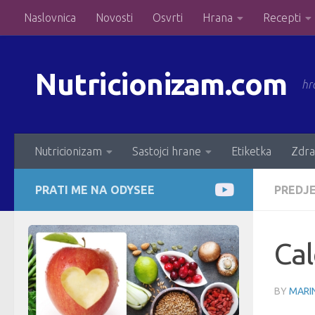
Naslovnica
Novosti
Osvrti
Hrana
Recepti
Skip to content
Nutricionizam.com
hr
Nutricionizam
Sastojci hrane
Etiketka
Zdra
PRATI ME NA ODYSEE
PREDJ
Cal
BY
MARIN