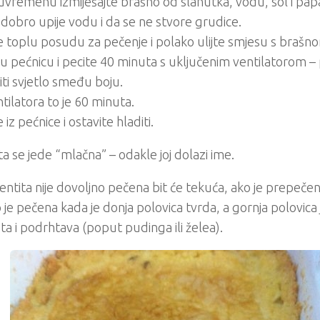
remenu izmiješajte brašno od slanutka, vodu, sol i papa
dobro upije vodu i da se ne stvore grudice.
e toplu posudu za pečenje i polako ulijte smjesu s brašn
 u pećnicu i pecite 40 minuta s uključenim ventilatorom –
ti svjetlo smeđu boju.
tilatora to je 60 minuta.
 iz pećnice i ostavite hladiti.
ta se jede “mlačna” – odakle joj dolazi ime.
entita nije dovoljno pečena bit će tekuća, ako je prepečen
 je pečena kada je donja polovica tvrda, a gornja polovica
a i podrhtava (poput pudinga ili želea).