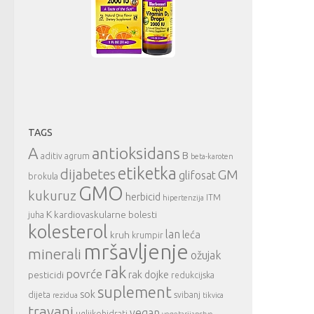
TAGS
A
antioksidans
B
aditiv
agrum
beta-karoten
etiketka
dijabetes
GM
glifosat
brokula
GMO
kukuruz
herbicid
ITM
hipertenzija
K
kardiovaskularne bolesti
juha
kolesterol
lan
leća
kruh
krumpir
mršavljenje
minerali
ožujak
rak
povrće
rak dojke
pesticidi
redukcijska
suplement
sok
dijeta
svibanj
rezidua
tikvica
travanj
vegan
ugljikohidrati
vegetarijanstvo