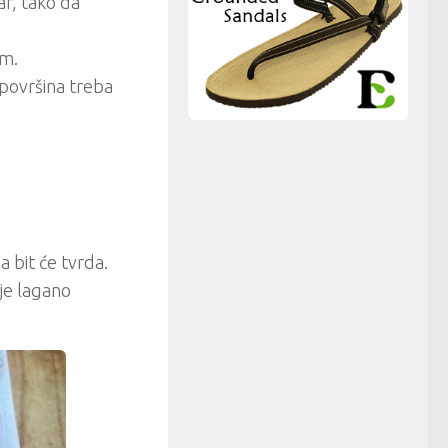
r, tako da
om.
 površina treba
a bit će tvrda.
 je lagano