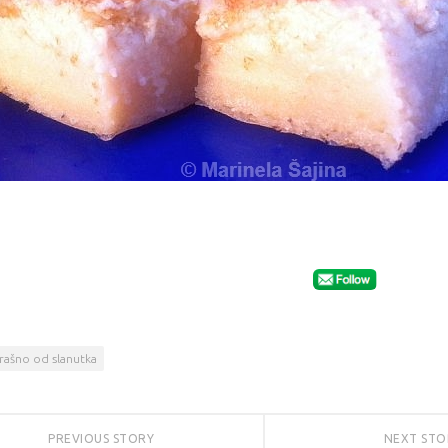
rašno od slanutka
PREVIOUS STORY
NEXT ST