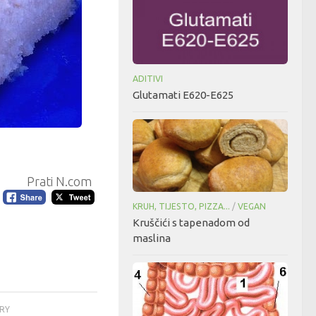
ADITIVI
Glutamati E620-E625
Prati N.com
KRUH, TIJESTO, PIZZA...
/
VEGAN
Kruščići s tapenadom od
maslina
ORY