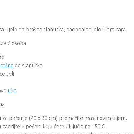
ta – jelo od brašna slanutka, nacionalno jelo Gibraltara.
i za 6 osoba
ode
rašna
od slanutka
ice soli
ovo
ulje
ma
 za pečenje (20 x 30 cm) premažite maslinovim uljem.
zagrijte u pećnici koju ćete uključiti na 150 C.