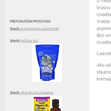
U međuv
brašno 
Izvadit
Vratite
PREPORUČENI PROIZVODI
poprimi
iHerb
preporučeni suplementi
Bez ven
iHerb
Keltska sol
Izvadite
Calenti
Ako cal
Idealno
kremast
iHerb
Vitamin D3 u kapima